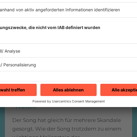
1984
Frankie Goes To Hollywood
"Relax"
Der Song hat gleich für mehrere Skandale
gesorgt. Wie der Song trotzdem zu einem