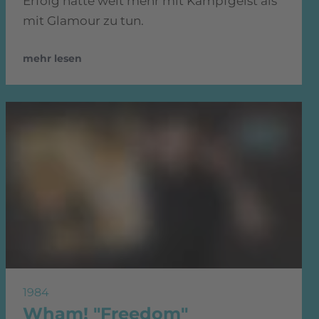
Erfolg hatte weit mehr mit Kampfgeist als
mit Glamour zu tun.
mehr lesen
1984
Wham! "Freedom"