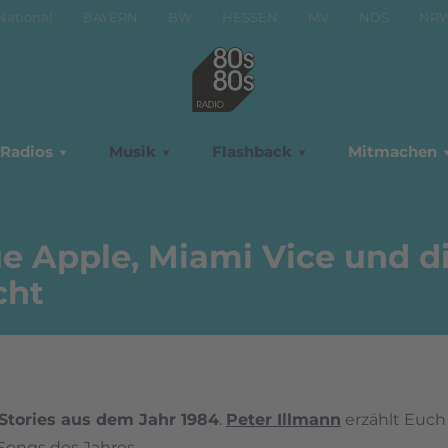
National
BAYERN
BW
HESSEN
MV
NDS
NR
Radios
Musik
Flashback
Mitmachen
ue Apple, Miami Vice und d
cht
Stories aus dem Jahr 1984
.
Peter Illmann
erzählt Euch
Songs des Jahres.