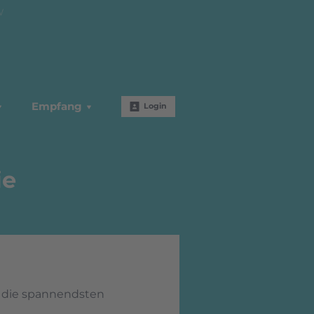
W
Empfang
Login
ie
 die spannendsten