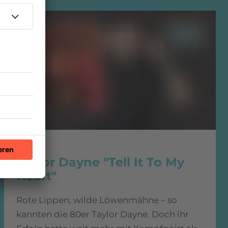
1984
Taylor Dayne "Tell It To My
Heart"
Rote Lippen, wilde Löwenmähne – so
kannten die 80er Taylor Dayne. Doch ihr