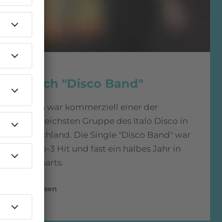
1984
Scotch "Disco Band"
Scotch war kommerziell einer der
erfolgreichsten Gruppe des Italo Disco in
Deutschland. Die Single "Disco Band" war
ein Top-3 Hit und fast ein halbes Jahr in
den Charts.
mehr lesen