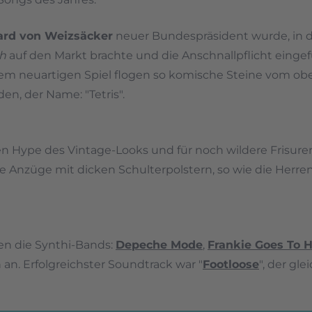
ard von Weizsäcker
neuer Bundespräsident wurde, in
h
auf den Markt brachte und die Anschnallpflicht eingef
em neuartigen Spiel flogen so komische Steine vom ob
n, der Name: "Tetris".
en Hype des Vintage-Looks und für noch wildere Frisure
ke Anzüge mit dicken Schulterpolstern, so wie die Herren
en die Synthi-Bands:
Depeche Mode
,
Frankie Goes To 
an. Erfolgreichster Soundtrack war "
Footloose
", der gl