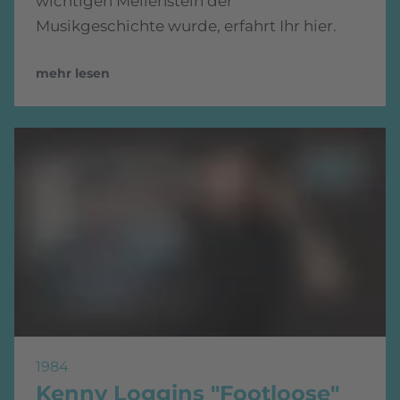
wichtigen Meilenstein der
Musikgeschichte wurde, erfahrt Ihr hier.
mehr lesen
1984
Kenny Loggins "Footloose"