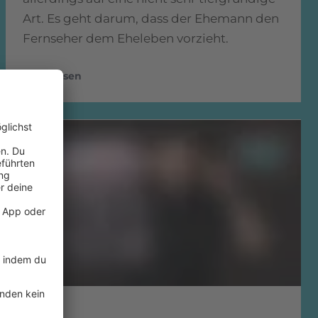
Art. Es geht darum, dass der Ehemann den
Fernseher dem Eheleben vorzieht.
mehr lesen
1984