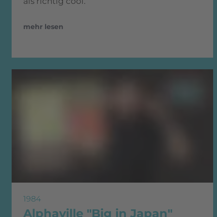
als richtig cool.
mehr lesen
1984
Alphaville "Big in Japan"