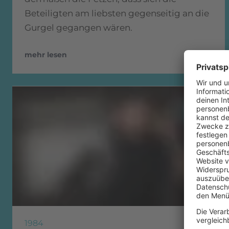
Beteiligten am liebsten gegenseitig an die
Gurgel gegangen wären.
mehr lesen
1984