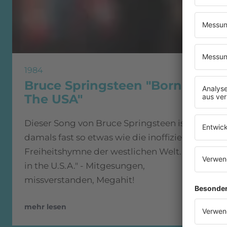
1984
Bruce Springsteen "Born In
The USA"
Dieser Song von Bruce Springsteen ist
damals fast so etwas wie die inoffizielle
Freiheitshymne der westlichen Welt. "Born
in the U.S.A." - Mitgesungen,
missverstanden, Megahit!
mehr lesen