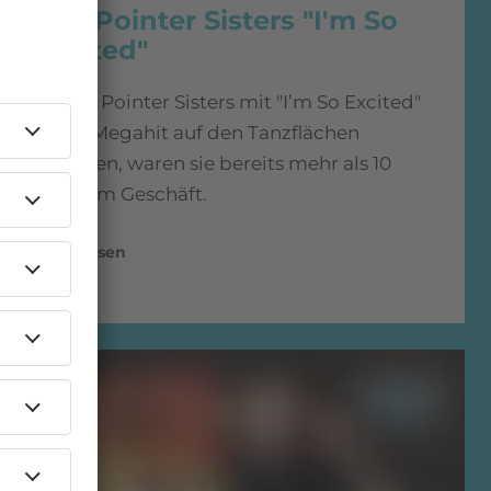
The Pointer Sisters "I'm So
Excited"
Als die Pointer Sisters mit "I’m So Excited"
einen Megahit auf den Tanzflächen
landeten, waren sie bereits mehr als 10
Jahre im Geschäft.
mehr lesen