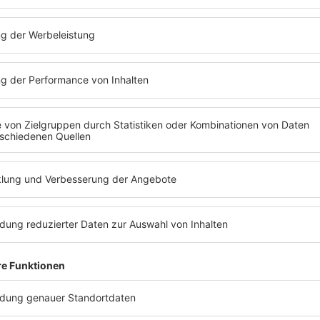
1984
Darly Hall & John Oates "Out
of Touch"
Die beiden hatten bei diesem "Out Of
Touch" eine klare Aufgaben-Teilung: Den
Refrain schrieb John Oates, den restlichen
Text Daryl Hall.
mehr lesen