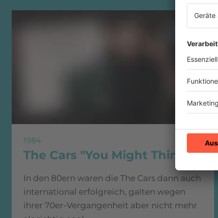
1984
The Cars "You Might Think"
In den 80ern waren die The Cars dann auch
international erfolgreich, galten wegen
ihrer 70er-Vergangenheit aber nicht mehr