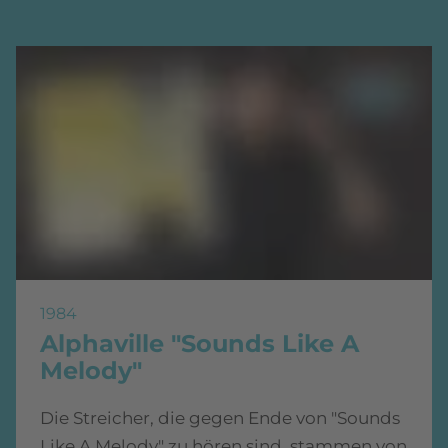
1984
Alphaville "Sounds Like A
Melody"
Die Streicher, die gegen Ende von "Sounds
Like A Melody" zu hören sind, stammen von