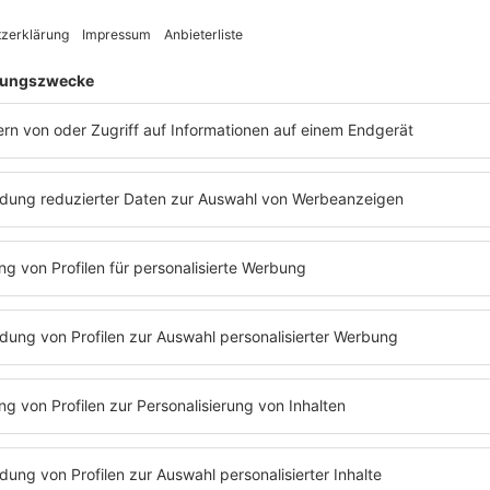
Wham! (featuring George
Michael) "Careless Whisper"
Wenn beim Videodreh das Material
verschwindet und der Clip noch mal
gedreht wurde, gibt's Ärger. Warum es bei
diesem George Michael-Song anders war,
erfahrt Ihr hier.
mehr lesen