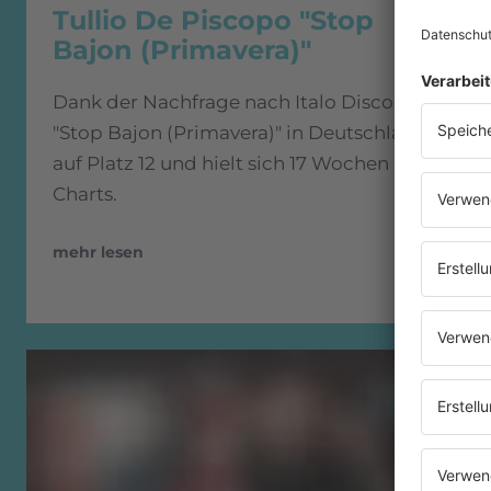
Tullio De Piscopo "Stop
Bajon (Primavera)"
Dank der Nachfrage nach Italo Disco ging
"Stop Bajon (Primavera)" in Deutschland
auf Platz 12 und hielt sich 17 Wochen in den
Charts.
mehr lesen