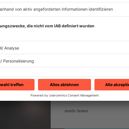
Mehr Hits von U2
1987
U2 "With Or With
Mit „The Joshua Tree“ lief
ausgerechnet die erfolgre
You“, stand kurz davor, nie
mehr lesen