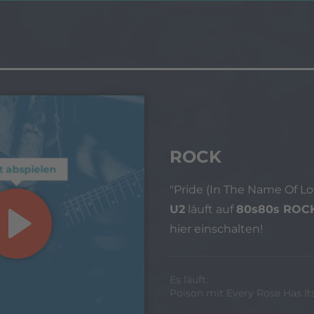
ROCK
t abspielen
"Pride (In The Name Of Lo
U2
läuft auf
80s80s ROC
hier einschalten!
Es läuft:
Poison mit Every Rose Has It