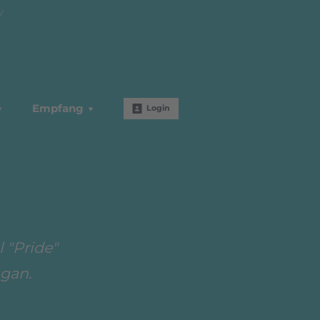
W
Empfang
Login
l "Pride"
agan.