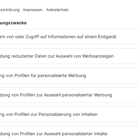
finalisier
nforgettable Fire
von
Bono
Gitarren-P
eher ruhiges Jahr für
U2
, oder die
Hektik ka
. Die Band hatte im August
1983
eine Single
von
Marti
t, und nun bis September 1984 mit "Pride
nimmt
B
 Of Love)" gewartet.
am Song 
ücks ist das Leben von
Martin Luther King,
Langjähr
"Pride" hingegen zitiert den damaligen
teilten
B
der USA,
Ronald Reagan
, und seinen
"oberfläc
gedrückten "Stolz" auf die militärische
"Pride (I
A. Insofern beinhaltet schon der Titel
Klassiker
pruch, indem er
Ronald
en
Martin Luther King, Jr.
stellt, der ja für
"Pride (I
it stand.
mit Chart