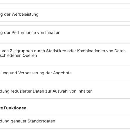
die Single
der Erfolg von "Pride (In the Name of
Hit der e
rascht die profane Entstehungsgeschichte.
eher nur 
ponierte den Song währen Proben zur
Kommerzi
den USA.
The Edge
improvisierte während
Or Witho
f der Bühne. Noch während der Probe
Jahr
1987
 weitgehende Komposition. Später traf sich
Studio des Sängers
Bono Vox
und nahm
Im Hinter
er auf. Produziert wurde "Pride (In the
Stimme 
)" von
Brian Eno
, der wieder eine Pause
Band
Pre
ic
eingelegt hatte.
Namen a
diesem Z
er
Bono
erklärt regelmäßig, dass er mit
Minds
ver
 "Pride (In The Name Of Love)" unzufrieden