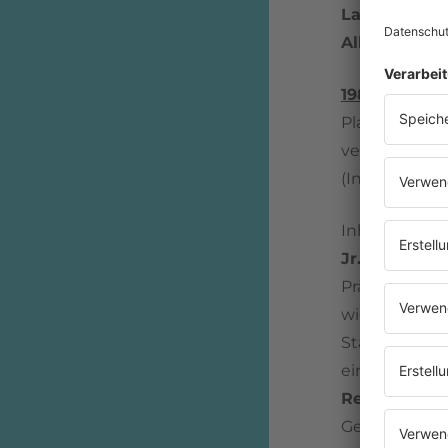
Label
: Island
Album:
The U
1984
war ein 
Plattenfirma
veröffentlich
(In The Name
Inhalt des St
Jr.
Der Titel 
Präsidenten 
widerholt aus
Stärke der US
einen Widers
Reagan
geg
Gewaltlosigke