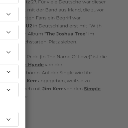
 nur auf Platz 27. Für viele Deutsche war dieser
rste Kontakt mit der Band aus Irland, die zuvor
eingefleischten Fans ein Begriff war.
ell konnte
U2
in Deutschland erst mit "With
ut You" vom Album "
The Joshua Tree
" im
richtig durchstarten: Platz sieben.
grund von "Pride (In The Name Of Love)" ist die
von
Chrissie Hynde
von der
tenders
zu hören. Auf der Single wird ihr
ls
Christine Kerr
angegeben, weil sie zu
eitpunkt noch mit
Jim Kerr
von den
Simple
heiratet war.