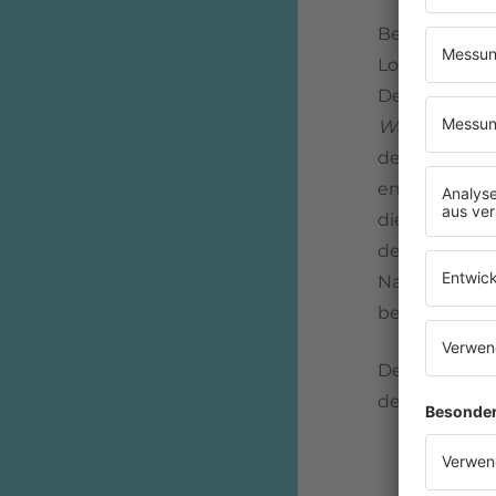
Bedenkt man 
Love)", über
Denn
U2
kom
War Tour
in 
der Probe au
entstand die
die Band im 
den Song weit
Name of Love
bei
Roxy Mus
Der
U2
-Säng
dem Text von