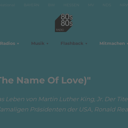
National
BAYERN
BW
HESSEN
MV
NDS
NR
Radios
Musik
Flashback
Mitmachen
 The Name Of Love)"
as Leben von Martin Luther King, Jr. Der Tite
damaligen Präsidenten der USA, Ronald Re