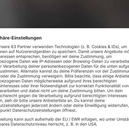
e (In The Name Of Love)"
ist. Sein
Eno
sehr 