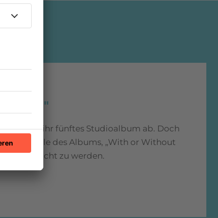
out You"
ern U2 1987 ihr fünftes Studioalbum ab. Doch
ichste Single des Albums, „With or Without
 veröffentlicht zu werden.