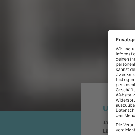
U2 "Prid
Jahr:
1984
Länge:
3:48