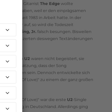
en. Auch der Gitarrist
The Edge
wollte
den Text haben, weil er den einprägsamen
art schon seit 1983 in Arbeit hatte. In der
men Fehler auf, so wird die Todeszeit
n Luther King, Jr.
falsch besungen. Bisweilen
ono
bei Konzerten deswegen Textänderungen
vor.
ige Fans von
U2
waren nicht begeistert, sie
onos
Einschätzung, dass der Song
hlich" geraten sein. Dennoch entwickelte sich
n The Name Of Love)" zu einem der ganz großen
 von
U2
.
n The Name Of Love)" war die erste
U2
-Single
-Platzierung in Deutschland. Allerdings ging