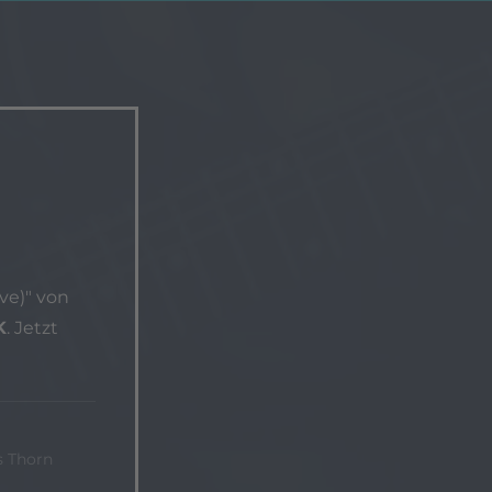
ve)" von
K
. Jetzt
s Thorn