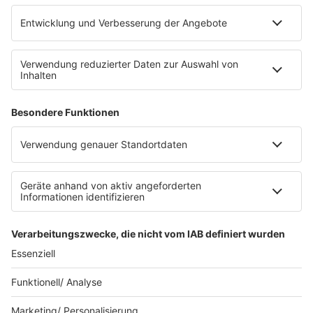
Service
FAQ
Kontakt
Datenschutz
Datenschutzeinstellungen
Clubbedingungen
Impressum
90s90s.de
Werbung buchen
Teilnahmebedingungen
Teilnahmebedingungen Social Media
depechemode.de
Jobs bei 80s80s
© 80s80s - EINE MARKE DER REGIOCAST GMBH & Co.