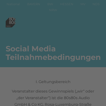
National
BAYERN
BW
HESSEN
MV
NDS
NRW
Social Media
Teilnahmebedingungen
I. Geltungsbereich
Veranstalter dieses Gewinnspiels („wir“ oder
„der Veranstalter“) ist die 80s80s Audio
GmbH & Co KG, Rosa-Luxemburg-Straße