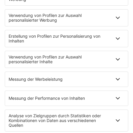
80s80s TECHNO
80s80s WAVE
80s80s XMAS
80s80s YACHT ROCK
60s und 70s gibt es auf NORA
Musik
80s Musik in der DDR
Peters Pop Stories
News
Songsuche
80s Konzerttermine
Voting
Countdown
Wunschtitel