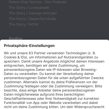
Peters Pop Stories - Der Podcast
The Story / Loveparade
The Story / George Michael
The Story / Depeche Mode
The Story / NDW
Radios
80s80s
80s80s ALTERNATIVE
80s80s BOWIE
80s80s BREAKDANCE
80s80s DANCE
80s80s DARK WAVE
80s80s DEPECHE MODE
80s80s DEUTSCH
80s80s DINNERPARTY
80s80s EBM
80s80s FREESTYLE
80s80s FUNK & SOUL