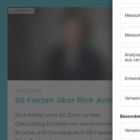
IMAGO / TT
06.02.2026
60 Fakten über Rick Astley
Rick Astley wird 60. Zum runden
Geburtstag bündeln wir seine Karriere,
Brüche und Comebacks in 60 Fakten. Vom