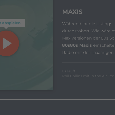
MAXIS
t abspielen
Während ihr die Listings
durchstöbert: Wie wäre e
Maxiversionen der 80s So
80s80s Maxis
einschalte
Radio mit den laaaangen 
Es läuft:
Phil Collins mit In the Air To