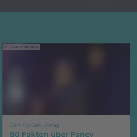
IMAGO / VIADATA
Zum 80. Geburtstag
80 Fakten über Fancy