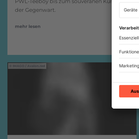
PWL-Teeboy bis zum souveränen Künstler
der Gegenwart.
mehr lesen
IMAGO / Avalon.red