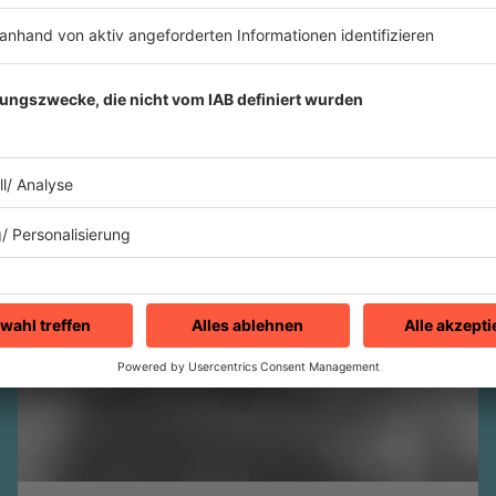
Tracks und melancholischen Sounds ein
großes Publikum – besonders in
Deutschland.
mehr lesen
IMAGO / ZUMA Press