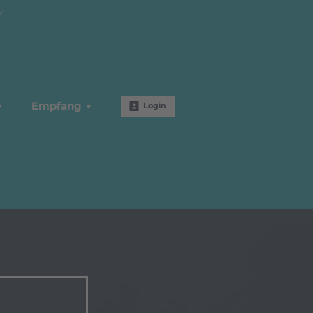
W
Empfang
Login