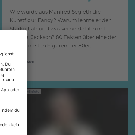
Wie wurde aus Manfred Segieth die
Kunstfigur Fancy? Warum lehnte er den
Starkult ab und was verbindet ihn mit
Michael Jackson? 80 Fakten über eine der
schillerndsten Figuren der 80er.
mehr lesen
IMAGO / Berlinfoto