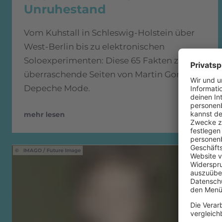
Unruhestand
Vom Kuhstall in Schleswig-Holstein über
West-Berlin bis zu elektronischen
Soloexperimenten: Diese 65 Fakten zeigen
überraschende Seiten von Martin Gore von
Depeche Mode.
mehr lesen
IMAGO / Future Image