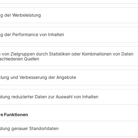
IMAGO / BRIGANI-ART
Listing
8 Fakten über Anne Clark
Anne Clark ist Poetin, Songwriterin,
Sängerin und Electro-Pionierin. In den
80ern faszinierte sie mit Spoken-Word-