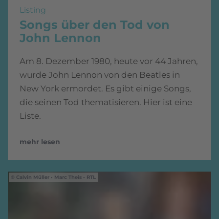
Listing
Songs über den Tod von
John Lennon
Am 8. Dezember 1980, heute vor 44 Jahren,
wurde John Lennon von den Beatles in
New York ermordet. Es gibt einige Songs,
die seinen Tod thematisieren. Hier ist eine
Liste.
mehr lesen
Calvin Müller • Marc Theis • RTL