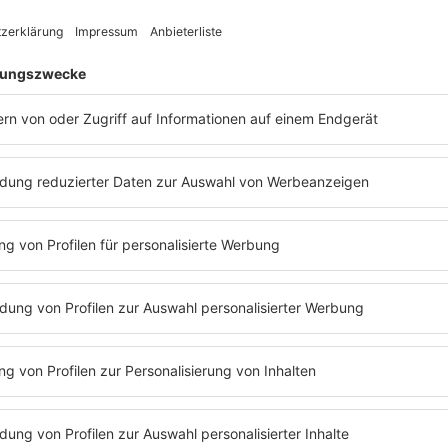
Zum 80. Geburtstag
80 Fakten über Udo
Lindenberg
Wie wurde aus dem Jungen aus Gronau
der Panikrocker der Nation? Welche Songs
machten Geschichte und welche
verrückten Stories stecken hinter Hut,
Sonnenbrille und Likörellen?
mehr lesen