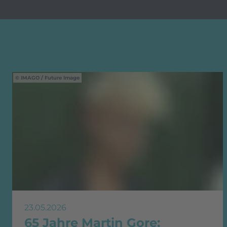
IMAGO / Future Image
23.05.2026
65 Jahre Martin Gore: