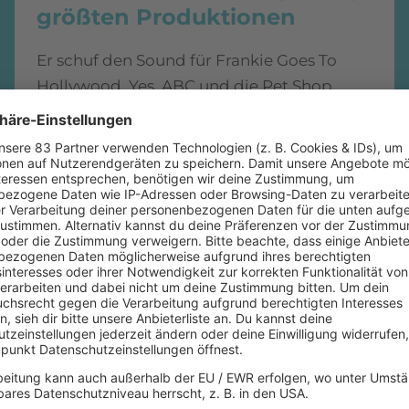
größten Produktionen
Er schuf den Sound für Frankie Goes To
Hollywood, Yes, ABC und die Pet Shop
Boys. Zum Geburtstag blicken wir auf die
acht Produktionen zurück, mit denen
Trevor Horn Musikgeschichte schrieb.
mehr lesen
IMAGO / Bernd Elmenthaler