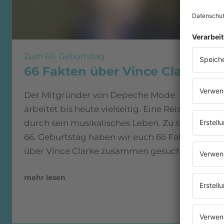
Zum 66. Geburtstag
66 Fakten über Vince Clarke
Der Mitgründer von Depeche Mode
arbeitet bis heute vielseitig. Eine Reise
durch sein musikalisches Leben. Zu seinem
66. Geburtstag haben wir euch 66 Fakten
über Vince Clarke zusammen gesucht.
mehr lesen