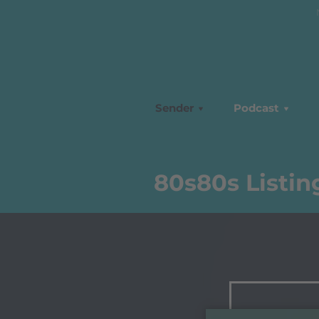
Sender
Podcast
80s80s Listin