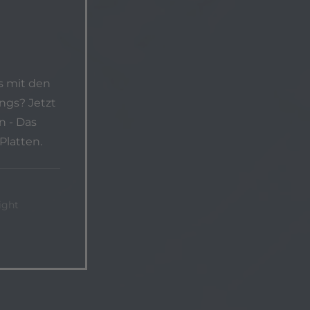
s mit den
ngs? Jetzt
n - Das
Platten.
night