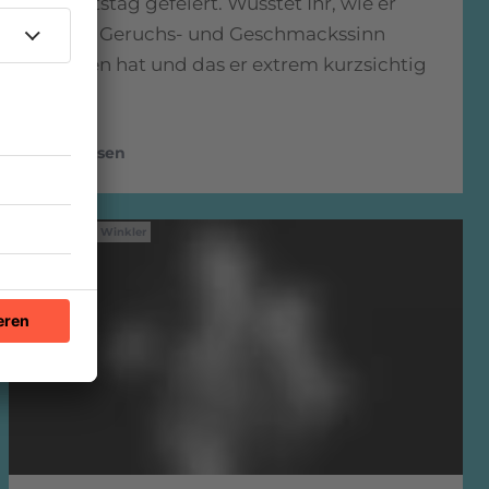
Geburtstag gefeiert. Wusstet Ihr, wie er
seinen Geruchs- und Geschmackssinn
verloren hat und das er extrem kurzsichtig
war?
mehr lesen
IMAGO / Ulli Winkler