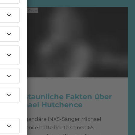
IMAGO / Joe Giron
Listing
8 erstaunliche Fakten über
Michael Hutchence
Der legendäre INXS-Sänger Michael
Hutchence hätte heute seinen 65.