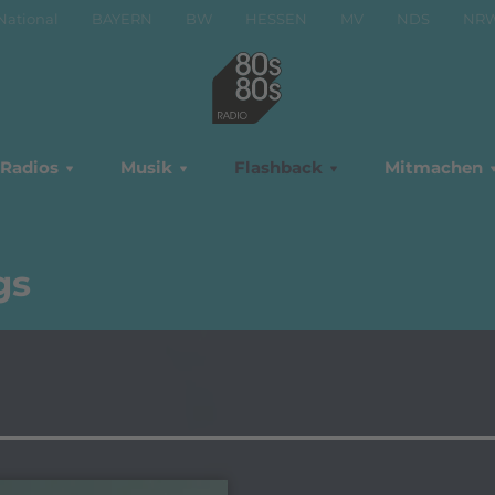
National
BAYERN
BW
HESSEN
MV
NDS
NR
Radios
Musik
Flashback
Mitmachen
gs