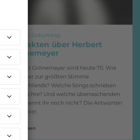
Zum 70. Geburtstag
70 Fakten über Herbert
Grönemeyer
Herbert Grönemeyer wird heute 70. Wie
wurde er zur größten Stimme
Deutschlands? Welche Songs schrieben
Geschichte? Und welche überraschenden
Facts kennt ihr noch nicht? Die Antworten
gibt’s hier.
mehr lesen