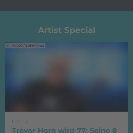
Artist Special
IMAGO / ZUMA Press
Listing
Trevor Horn wird 77: Seine 8