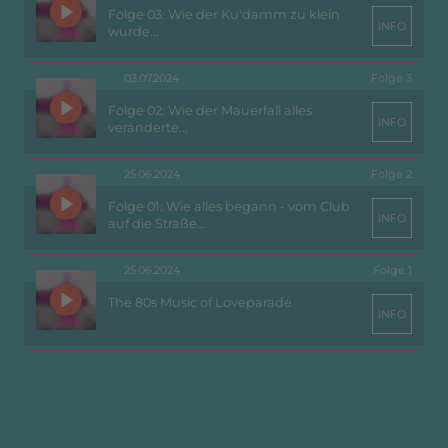
Folge 03: Wie der Ku'damm zu klein
INFO
wurde...
03.07.2024
Folge 3
Folge 02: Wie der Mauerfall alles
INFO
veränderte...
25.06.2024
Folge 2
Folge 01: Wie alles begann - vom Club
INFO
auf die Straße...
25.06.2024
Folge 1
The 80s Music of Loveparade
INFO