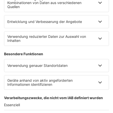
Wunschtitel
Service
FAQ
Kontakt
Datenschutz
Datenschutzeinstellungen
Clubbedingungen
Impressum
90s90s.de
Werbung buchen
Teilnahmebedingungen
Teilnahmebedingungen Social Media
depechemode.de
Jobs bei 80s80s