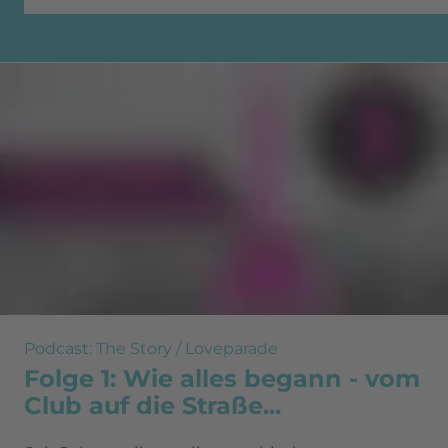
Podcast: The Story / Loveparade
Folge 1: Wie alles begann - vom
Club auf die Straße...