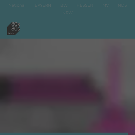
National
BAYERN
BW
HESSEN
MV
NDS
NRW