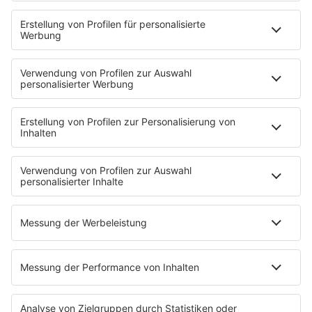
80s80s SOUL BALLADS
80s80s SUMMER
80s80s TECHNO
80s80s WAVE
80s80s XMAS
80s80s YACHT ROCK
60s und 70s gibt es auf NORA
Musik
80s Musik in der DDR
Peters Pop Stories
News
Songsuche
80s Konzerttermine
Voting
Countdown