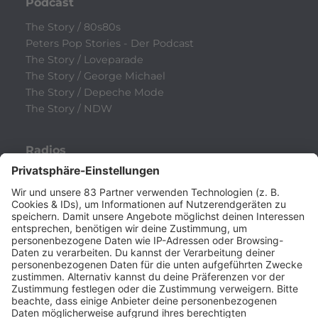
Podcast
The Story / 80s80s
Peters Pop Stories - Der Podcast
The Story / Loveparade
The Story / George Michael
The Story / Depeche Mode
The Story / NDW
Radios
80s80s
80s80s ALTERNATIVE
80s80s BOWIE
80s80s BREAKDANCE
80s80s DANCE
80s80s DARK WAVE
80s80s DEPECHE MODE
80s80s DEUTSCH
80s80s DINNERPARTY