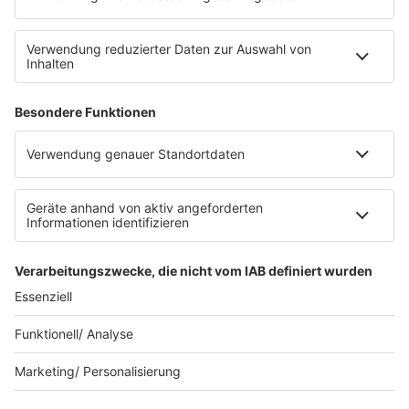
FAQ
Kontakt
Datenschutz
Datenschutzeinstellungen
Clubbedingungen
Impressum
90s90s.de
Werbung buchen
Teilnahmebedingungen
Teilnahmebedingungen Social Media
depechemode.de
Jobs bei 80s80s
© 80s80s - EINE MARKE DER REGIOCAST GMBH & Co.
KG.