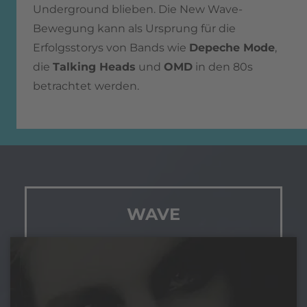
Underground blieben. Die New Wave-
Bewegung kann als Ursprung für die
Erfolgsstorys von Bands wie
Depeche Mode
,
die
Talking Heads
und
OMD
in den 80s
betrachtet werden.
WAVE