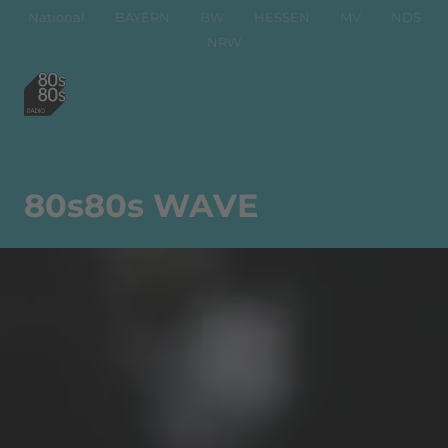
National
BAYERN
BW
HESSEN
MV
NDS
NRW
80s80s WAVE