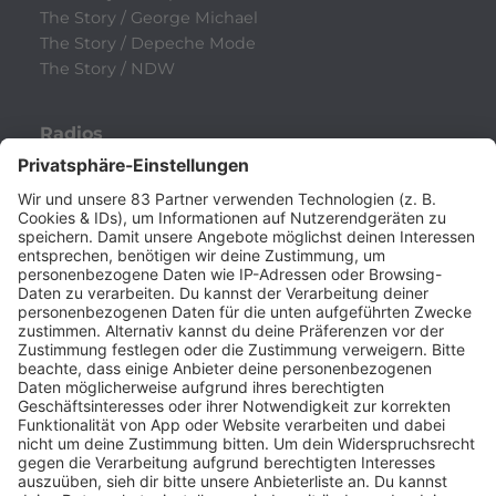
The Story / George Michael
The Story / Depeche Mode
The Story / NDW
Radios
80s80s
80s80s ALTERNATIVE
80s80s BOWIE
80s80s BREAKDANCE
80s80s DANCE
80s80s DARK WAVE
80s80s DEPECHE MODE
80s80s DEUTSCH
80s80s DINNERPARTY
80s80s EBM
80s80s FREESTYLE
80s80s FUNK & SOUL
80s80s HIPHOP