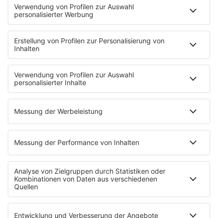
80s80s XMAS
80s80s YACHT ROCK
60s und 70s gibt es auf NORA
Musik
80s Musik in der DDR
Peters Pop Stories
News
Songsuche
80s Konzerttermine
Voting
Countdown
Wunschtitel
Service