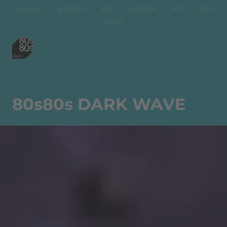
National
BAYERN
BW
HESSEN
MV
NDS
NRW
80s80s DARK WAVE