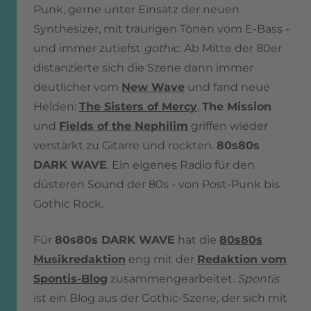
Punk, gerne unter Einsatz der neuen
Synthesizer, mit traurigen Tönen vom E-Bass -
und immer zutiefst
gothic
. Ab Mitte der 80er
distanzierte sich die Szene dann immer
deutlicher vom
New Wave
und fand neue
Helden:
The Sisters of Mercy
,
The Mission
und
Fields of the Nephilim
griffen wieder
verstärkt zu Gitarre und rockten.
80s80s
DARK WAVE
. Ein eigenes Radio für den
düsteren Sound der 80s - von Post-Punk bis
Gothic Rock.
Für
80s80s DARK WAVE
hat die
80s80s
Musikredaktion
eng mit der
Redaktion vom
Spontis-Blog
zusammengearbeitet.
Spontis
ist ein Blog aus der Gothic-Szene, der sich mit