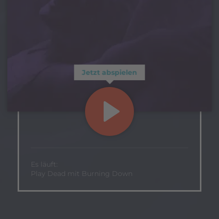
Jetzt abspielen
Es läuft:
Play Dead mit Burning Down