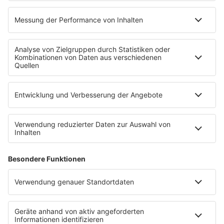
Voting
Countdown
Wunschtitel
Service
FAQ
Kontakt
Datenschutz
Datenschutzeinstellungen
Clubbedingungen
Impressum
90s90s.de
Werbung buchen
Teilnahmebedingungen
Teilnahmebedingungen Social Media
depechemode.de