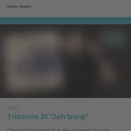
mehr lesen
1986
Trisomie 21 "Joh'burg"
Obwohl Trisomie 21 außerordentlich viele