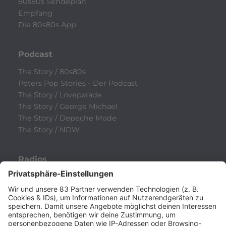
80s80s Sendeplan
Empfang
Die 80s80s App
Podcast
The Story / 80s80s
Peters Pop Stories - Der Podcast
The Story / Loveparade
The Story / George Michael
The Story / Depeche Mode
The Story / NDW
Radios
80s80s
80s80s ALTERNATIVE
80s80s BOWIE
80s80s BREAKDANCE
80s80s DANCE