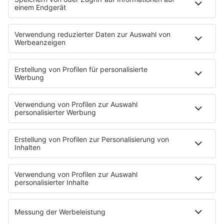
80s80s PRINCE
80s80s QUEEN
80s80s REGGAE
80s80s ROCK
80s80s ROMANTIC ROCK
80s80s SOUL BALLADS
80s80s SUMMER
80s80s TECHNO
80s80s WAVE
80s80s XMAS
80s80s YACHT ROCK
60s und 70s gibt es auf NORA
Musik
80s Musik in der DDR
Peters Pop Stories
News
Songsuche
80s Konzerttermine