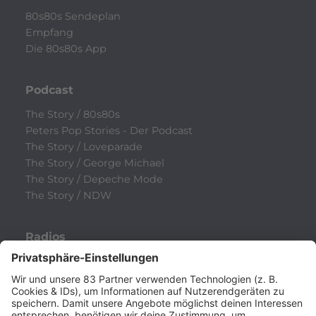
80s80s Sendeplan
Empfang
Die 80s80s App
Podcast
The Story / 80s80s
Peters Pop Stories - Der Podcast
The Story / Loveparade
The Story / George Michael
The Story / Depeche Mode
The Story / NDW
Radios
80s80s
80s80s ALTERNATIVE
80s80s BOWIE
80s80s BREAKDANCE