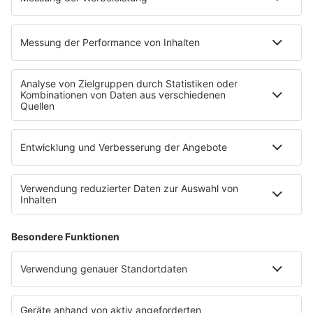
80s Konzerttermine
Voting
Countdown
Wunschtitel
Service
FAQ
Kontakt
Datenschutz
Datenschutzeinstellungen
Clubbedingungen
Impressum
90s90s.de
Werbung buchen
Teilnahmebedingungen
Teilnahmebedingungen Social Media