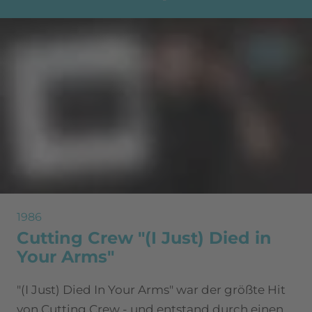
1986
Cutting Crew "(I Just) Died in
Your Arms"
"(I Just) Died In Your Arms" war der größte Hit
von Cutting Crew - und entstand durch einen