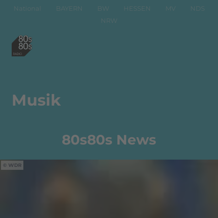
National
BAYERN
BW
HESSEN
MV
NDS
NRW
Musik
80s80s News
WDR