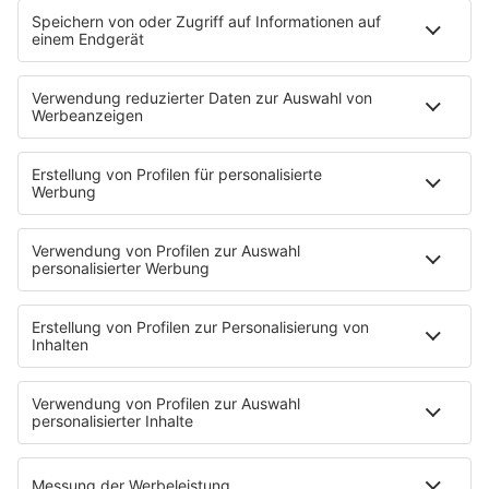
80s80s POP STORIES
80s80s PRINCE
80s80s QUEEN
80s80s REGGAE
80s80s ROCK
80s80s ROMANTIC ROCK
80s80s SOUL BALLADS
80s80s SUMMER
80s80s TECHNO
80s80s WAVE
80s80s XMAS
80s80s YACHT ROCK
60s und 70s gibt es auf NORA
Musik
80s Musik in der DDR
Peters Pop Stories
News
Songsuche