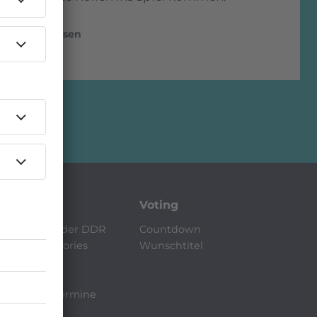
mehr lesen
Musik
Voting
0s Musik in der DDR
Countdown
eters Pop Stories
Wunschtitel
News
ongsuche
0s Konzerttermine