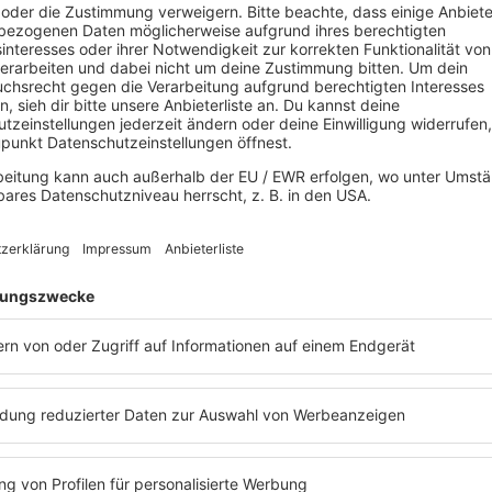
Es läuft:
Mel & Kim mit That's the Way 
80s80s News
IMAGO / Panthermedia