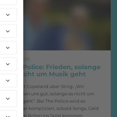
28.07.2026
The Police: Frieden, solange
es nicht um Musik geht
Stewart Copeland über Sting: „Wir
verstehen uns gut, solange es nicht um
Musik geht“. Bei The Police wird es
offenbar kompliziert, sobald Songs, Geld
und alte Rollen ins Spiel kommen.