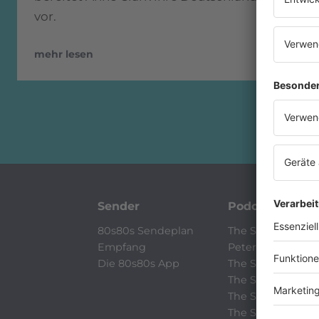
vor.
mehr lesen
Sender
Podcast
80s80s Sendeplan
The Story / 80s80
Empfang
Peters Pop Storie
Die 80s80s App
The Story / Love
The Story / Geor
The Story / Dep
The Story / NDW