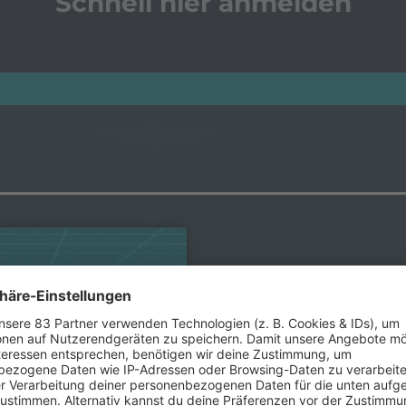
Schnell hier anmelden
t abspielen
80s80s DIGITAL
Jetzt hier
80s80s
einscha