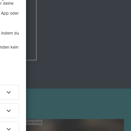
It Is
IMAGO / ZUMA Press