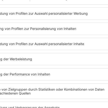
03.08.2026
Madonna: Aerobic, Sean
Penn und der Durchbruch
Inmitten des Chaos zwischen abgesagtem
Film und geplanter Serie kündigt
Madonna nun ein besonderes Buch an.
mehr lesen