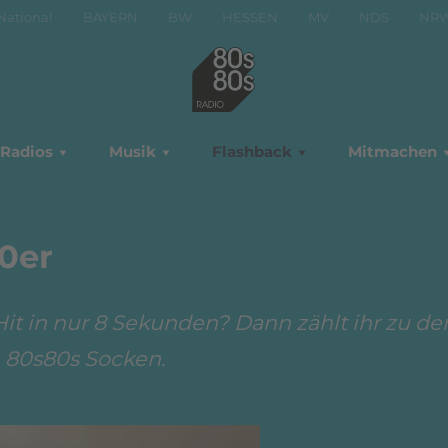
National
BAYERN
BW
HESSEN
MV
NDS
NR
Radios
Musik
Flashback
Mitmachen
0er
Hit in nur 8 Sekunden? Dann zählt ihr zu de
 80s80s Socken.