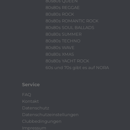
80s80s QUEEN
80s80s REGGAE
80s80s ROCK
80s80s ROMANTIC ROCK
80s80s SOUL BALLADS
80s80s SUMMER
80s80s TECHNO
80s80s WAVE
80s80s XMAS
80s80s YACHT ROCK
60s und 70s gibt es auf NORA
Service
FAQ
Kontakt
Datenschutz
Datenschutzeinstellungen
Clubbedingungen
Impressum