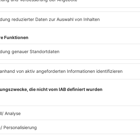
Immer aktuell: die 80s80s NEWS-Seite
Radios
s
80s80s
8
s - Der Podcast
80s80s ALTERNATIVE
P
parade
80s80s BOWIE
ge Michael
80s80s BREAKDANCE
S
eche Mode
80s80s DANCE
8
80s80s DARK WAVE