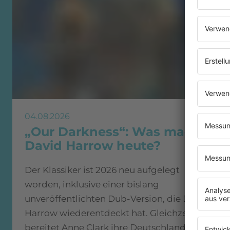
04.08.2026
„Our Darkness“: Was macht
David Harrow heute?
Der Klassiker ist 2026 neu aufgelegt
worden, inklusive einer bislang
unveröffentlichten Dub-Version, die David
Harrow wiederentdeckt hat. Gleichzeitig
bereitet Anne Clark ihre Deutschland-Tour