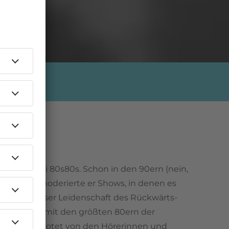
-Experte bei 80s80s. Schon in den 90ern (nein,
aber fast..) moderierte er Shows, in denen es
r 1 geht. Dieser Leidenschaft des Rückwärts-
wöchentlich mit den größten 80ern der
Offiziell gevotet von den Hörerinnen und