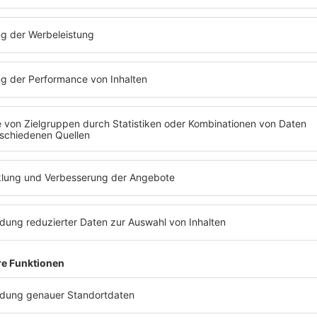
Hörern von 80s80s - zu
Sein liebstes Radio:
80
80er."
ohne Musik: Er war
0 Uhr (weil da die