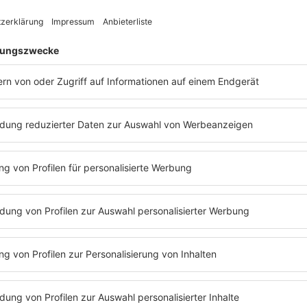
r'."
Sebastian
Sebastian ist der Chart
nicht ganz in den 80s, 
stets von der 40 bis zu
Zählens geht er jetzt 
Chartgeschichte nach. 