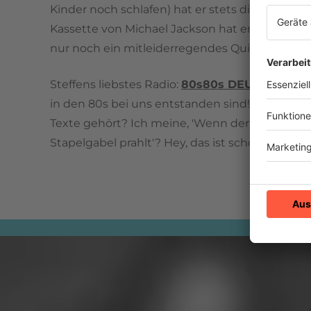
Kinder noch schlafen) hat er stets die Kopfhöre
Kassette von Michael Jackson hat er seinerzeit 
nur noch ein mitleiderregendes Quietschen i
Steffens liebstes Radio:
80s80s DEUTSCH
: "W
in den 80s bei uns entstanden sind! Und habt ih
Texte gehört? Ich meine, 'Wenn der Gabelstapl
Stapelgabel prahlt'? Hey, das ist schon Poesie!"