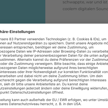
schwappte, war und ist
coolem digitalen Soun
gern. Sie liebt Musik
 für mich mehr nach
ndlage für alles was ich