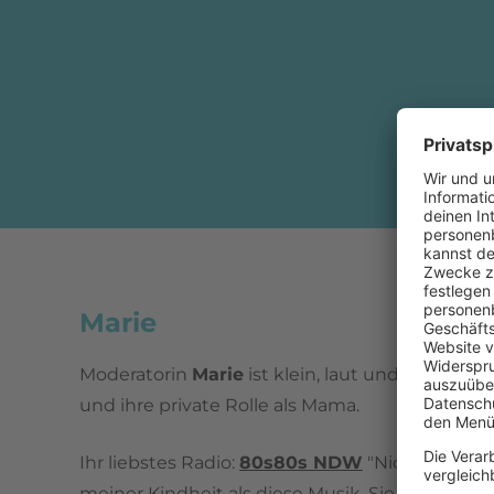
Marie
Moderatorin
Marie
ist klein, laut und quatscht 
und ihre private Rolle als Mama.
Ihr liebstes Radio:
80s80s N
DW
"
Nichts klingt
meiner Kindheit als diese Musik. Sie ist die Gru