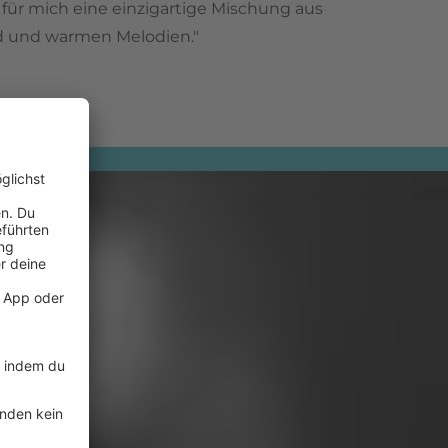
 für mich eine einzigartige Mischung aus
d und warmen Melodien."