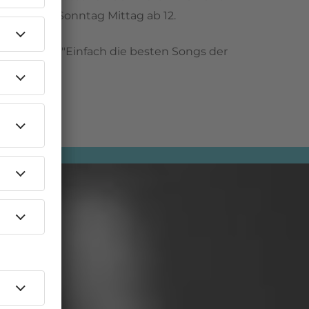
 hören am Sonntag Mittag ab 12.
s80s Wave
"Einfach die besten Songs der