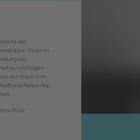
Gesicht der
mel Eins". Da es im
endung mit
ell zur wichtigen
l zu den (nach ihm
Treff
und
Peters Pop
keit.
how P.I.M."