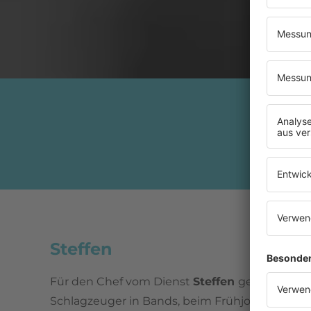
Steffen
Für den Chef vom Dienst
Steffen
geht nichts 
Schlagzeuger in Bands, beim Frühjoggen ab 5:0