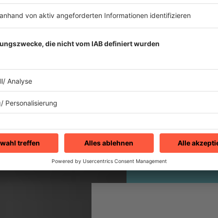
r auf, und seine "Bad"-
so lange gehört bis sie
m Walkman war.
as für Megasongs allein
r mal richtig auf die
erführer mit der