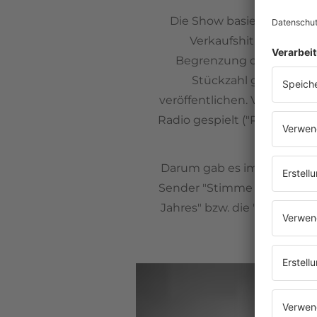
Die Show basiert auf den o
Verkaufshitliste gab e
Begrenzung des Rohmateri
Stückzahl gepresst. A
veröffentlichen. Viele Son
Radio gespielt ("Rundfunkau
Darum gab es im Radio und 
Sender "Stimme der DDR"),
Jahres" bzw. die "Jahreshit