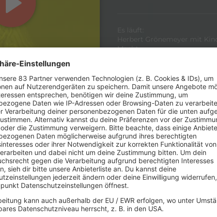
Es läuft:
Herbert Grönemeyer mit Kind
Macht
Samstag, 9. November 2024
siert im 80s80s Mauerfall Co