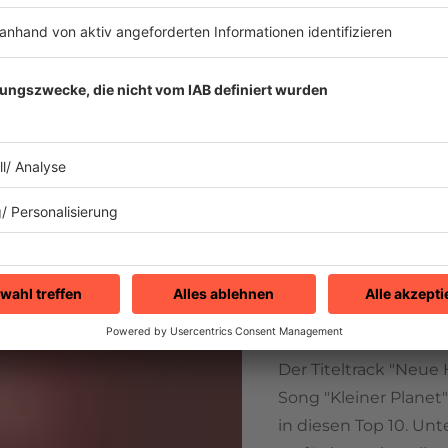
10. Puhdys "
"Neue Helden", Alb
Zeitkapsel, veröffent
DDR. Es geht um die
und Frieden. Die mus
unterstrichen durch
Mitwirkung des Rund
Demmler unter dem 
Der Titeltrack "Neue
Song "Kleiner Planet
in diesen Top 10. Un