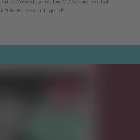
erenden Coverdesigns. Die CD-Version enthält
ck "Die Boote der Jugend".