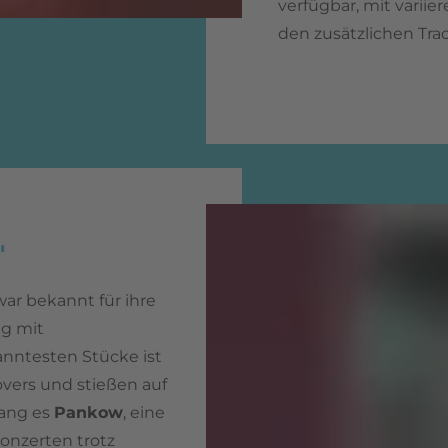
verfügbar, mit varii
den zusätzlichen Tra
"
war bekannt für ihre
ng mit
anntesten Stücke ist
overs und stießen auf
lang es
Pankow
, eine
onzerten trotz