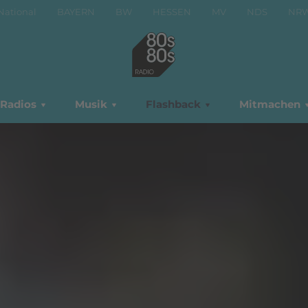
National
BAYERN
BW
HESSEN
MV
NDS
NR
Radios
Musik
Flashback
Mitmachen