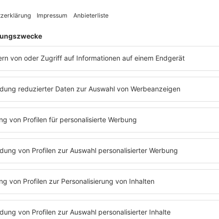
ffiziellen Absatzzahlen der Singlehitliste der damaligen
s in der ehemaligen
DDR
ja nicht. Das hatte vielerlei Gr
als (Vinylacetat) ein Grund, denn es wurden nicht von 
ußerdem bekamen nicht alle Musiker die Gelegenheit, ihr
gs wurden über das Radio zu Hits, denn sie wurden nur 
skopplungen" statt "Singleauskopplungen"), aber nicht a
veröffentlicht.
im TV Wertungssendungen wie z.B. “Tip-Disko” und die
 oder das “DT Metronom”. Aus allen Wertungssendungen
parade" ermittelt. Wenn man das alles überschlägt ergibt 
"Deutsche Mugge" diese Top 10: