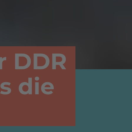
er DDR
s die