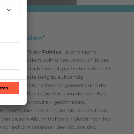
Neue Helden"
um Nummer 15 der
Puhdys
, ist eine kleine
licht kurz vor dem politischen Umbruch in der
 Sehnsucht nach Freiheit, politischem Wandel
ikalische Gestaltung ist aufwendig,
 reichhaltige Orchesterarrangements und der
funkchors Berlin. Die Texte wurden von Kurt
Pseudonym Kowarski geschrieben.
 Helden" bildet den Kern des Albums. Auf den
" von diesem Album treffen wir gleich noch hier
terschiedliche Versionen des Albums sind