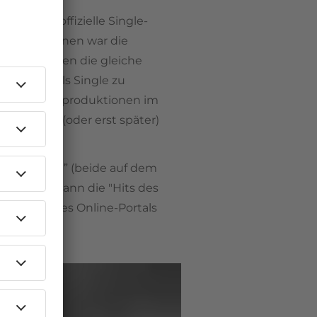
BRD
. Eine offizielle Single-
ünde. Zum einen war die
allen Platten die gleiche
e Lieder als Single zu
als Rundfunkproduktionen im
uf Platte (oder erst später)
 “Beatkiste” (beide auf dem
 wurden dann die "Hits des
sich laut des Online-Portals