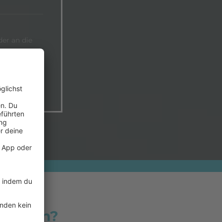
er an die
untdown?