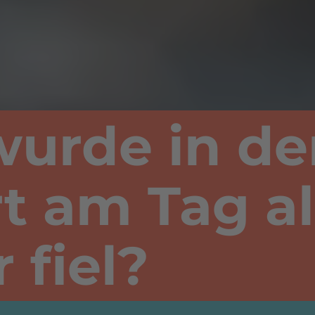
urde in d
t am Tag al
 fiel?