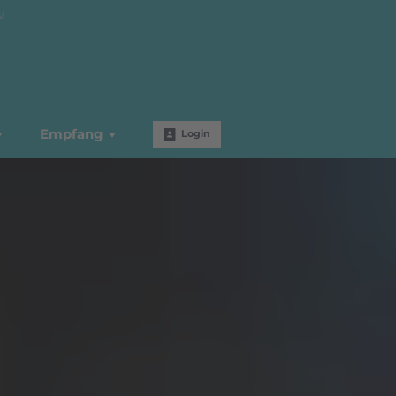
W
Empfang
Login