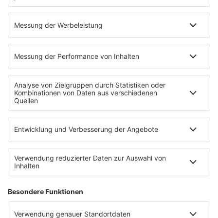
Neue Podcastfolge
Boy Meets Girl "Waiting For A
Star To Fall"
Eine Sternschnuppe über dem Greek Theatre
in LA, ein Satz im Notizbuch und ein Song, den
erst keiner will: Wie landet "Waiting for a Star
to Fall” am Ende bei Boy Meets Girl und wird
ihr größter Hit?
mehr lesen