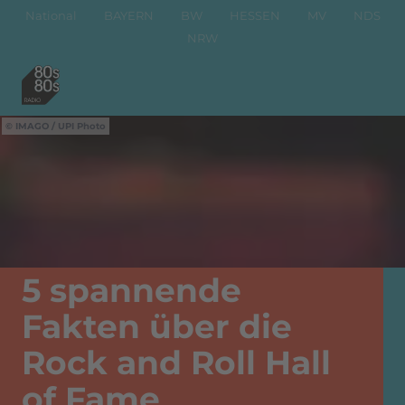
National
BAYERN
BW
HESSEN
MV
NDS
NRW
IMAGO / UPI Photo
5 spannende
Fakten über die
Rock and Roll Hall
of Fame