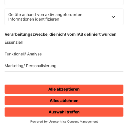
1982
Toto "Africa"
Ein Keyboard, eine verrückte Wette und ein
Song, an den kaum jemand glaubte: So wurde
„Africa“ zum größten Hit von Toto.
HOME
RADIOS
MENÜ
LOGIN
mehr lesen