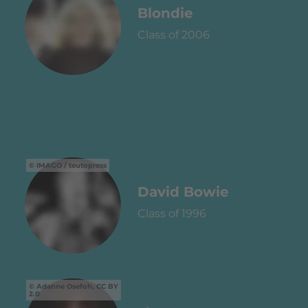
Blondie
Class of 2006
IMAGO / teutopress
David Bowie
Class of 1996
Adanne Osefoh, CC BY
2.0