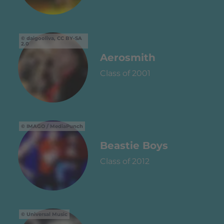
daigooliva, CC BY-SA
2.0
Aerosmith
Class of 2001
IMAGO / MediaPunch
Beastie Boys
Class of 2012
Universal Music