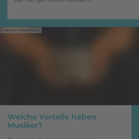
IMAGO / MediaPunch
Welche Vorteile haben
Musiker?