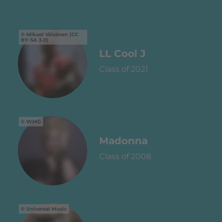
Mikael Väisänen (CC
BY-SA 3.0)
LL Cool J
Class of 2021
WMG
Madonna
Class of 2008
Universal Music