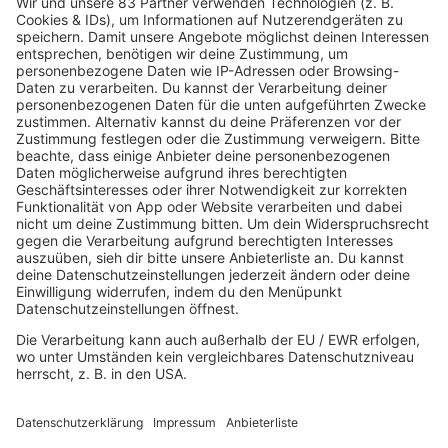
Class of 2005
Inside the ROCK AND
ROLL HALL OF FAME