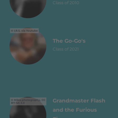
Class of 2010
I.R.S. via Youtube
The Go-Go's
Class of 2021
Grandmaster Flash
Mika-photography, CC
BY-SA 3.0
and the Furious