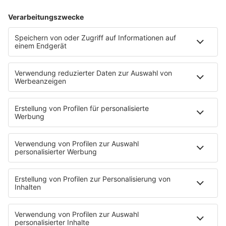
PETERS POP STORIES:
80S-HITS UND IHRE
GESCHICHTEN