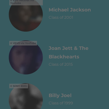
Epic Records via
Youtube
Michael Jackson
Class of 2001
VEVO via YouTube
Joan Jett & The
Blackhearts
Class of 2015
SONY BMG
Billy Joel
Class of 1999