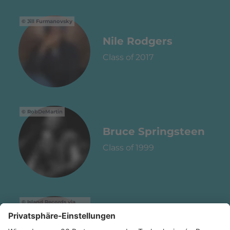
Jill Furmanovsky
Nile Rodgers
Class of 2017
RobDeMartin
Bruce Springsteen
Class of 1999
Island Records via
Youtube
U2