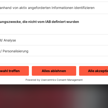
sprechen wollten u
erreichen konnten
Reggie Calloway von Midnight S