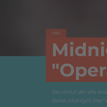
1984
Midni
"Oper
Der Anruf, der alle än
Band „Midnight Star“ en