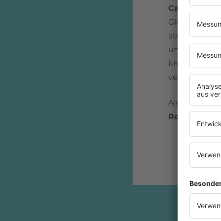
Calloway
läu
Glück, frei! 
aber mitten 
und die Verb
knallt
Reggie
verlässt die 
Als Sänger, 
Reggie Call