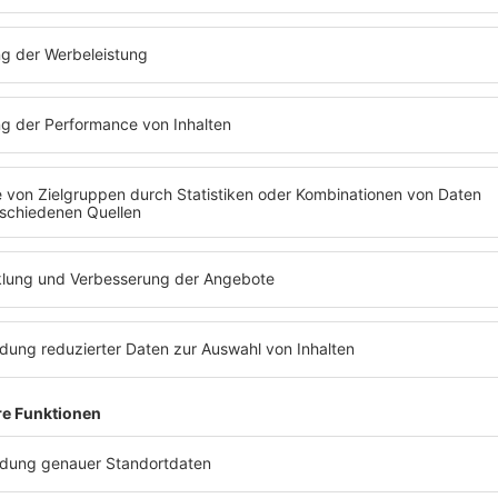
„Operato
ft also zur nächsten Telefonzelle. Zum
Er schafft es auch seine Freundin anzurufen,
Als „Oper
im Gespräch geht ihm das Kleingeld aus
Menschen
indung bricht ab. Enttäuscht und wütend
Telefonve
 Calloway
den Hörer auf die Gabel und
damals du
Telefonzelle…
verbinden
erreiche
Multi-Instrumentalist und Songwriter kann
oway
so ein Erlebnis nicht einfach
„Wir alle kennen d
in Situationen, w