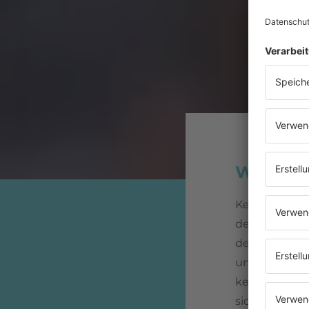
Wie ents
Kentucky im 
der Band
Mid
dem Telefon u
unbedingt se
keine freie Le
sich immer w