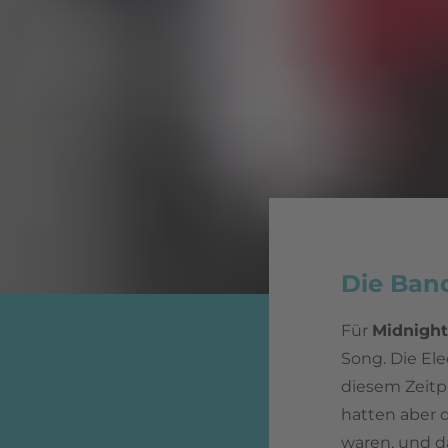
Die Ban
Für
Midnight
Song. Die El
diesem Zeitp
hatten aber d
waren, und da