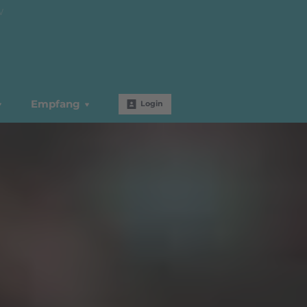
W
Empfang
Login