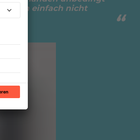
nd ihn einfach nicht
.“
tar