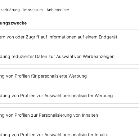
tand der Song "Operator" von Midn
Winter 1983.
Reggie Calloway
, Frontmann
vergessen
night Star
, sitzt in seinem Apartment vor
mich gleic
nd ist kurz davor durchzudrehen. Er will
Der
Midn
ine Freundin erreichen. Doch er bekommt
mit seine
itung - alles, was er hört, ist das monotone,
Melodie, 
iederholende Besetztzeichen.
Reggie