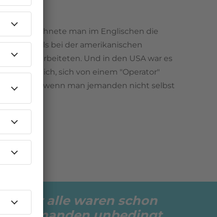
r“.
ator“ bezeichnete man im Englischen die
, die damals bei der amerikanischen
rmittlung arbeiteten. Und in den USA war es
rchaus üblich, sich von einem "Operator"
 zu lassen, wenn man jemanden nicht selbst
n konnte.
as. Wir alle waren schon
o wir jemanden unbedingt