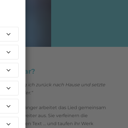
ight Star?
:
„
Also ging ich zurück nach Hause und setzte
h ans Klavier.“
ight Star
Sänger arbeitet das Lied gemeinsam
m Bruder weiter aus. Sie verfeinern die
schreiben den Text … und taufen ihr Werk