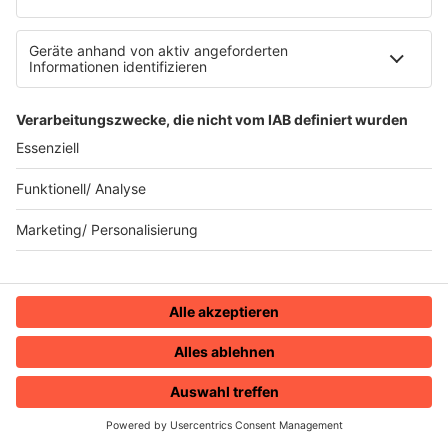
Eddy Grant - I Don’t Wanna Dance
INFO
30.12.2024
Folge 141
Eddie Murphy - Party All the Time
INFO
23.12.2024
Folge 140
USA For Africa - We Are The World
INFO
16.12.2024
Folge 139
Michael Jackson - Smooth Criminal
INFO
09.12.2024
Folge 138
Spider Murphy Gang - Skandal im
INFO
Sperrbezirk
HOME
RADIOS
MENÜ
LOGIN