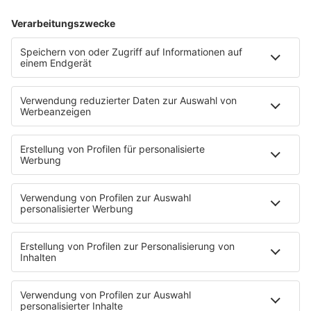
10.03.2025
Folge 151
Righeira - Vamos a la Playa
INFO
03.03.2025
Folge 150
Belinda Carlisle - Heaven Is A Place On
INFO
Earth
24.02.2025
Folge 149
R.E.M. - It’s the End of the World as We
INFO
Know It (And I Feel Fine)
17.02.2025
Folge 148
Kim Carnes - Bette Davis Eyes
INFO
10.02.2025
Folge 147
Icehouse - Hey Little Girl
INFO