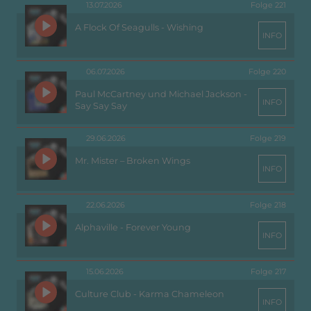
13.07.2026
Folge 221
A Flock Of Seagulls - Wishing
INFO
06.07.2026
Folge 220
Paul McCartney und Michael Jackson -
INFO
Say Say Say
29.06.2026
Folge 219
Mr. Mister – Broken Wings
INFO
22.06.2026
Folge 218
Alphaville - Forever Young
INFO
15.06.2026
Folge 217
Culture Club - Karma Chameleon
INFO