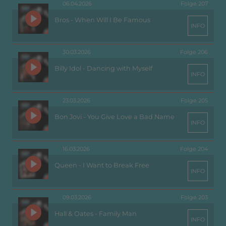
06.04.2026
Folge 207
Bros - When Will I Be Famous
INFO
30.03.2026
Folge 206
Billy Idol - Dancing with Myself
INFO
23.03.2026
Folge 205
Bon Jovi - You Give Love a Bad Name
INFO
16.03.2026
Folge 204
Queen - I Want to Break Free
INFO
09.03.2026
Folge 203
Hall & Oates - Family Man
INFO