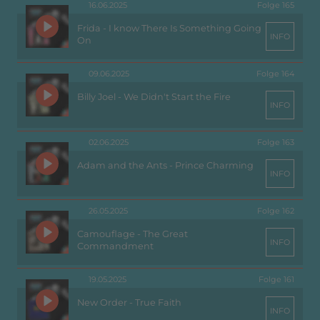
16.06.2025
Folge 165
Frida - I know There Is Something Going
INFO
On
09.06.2025
Folge 164
Billy Joel - We Didn't Start the Fire
INFO
02.06.2025
Folge 163
Adam and the Ants - Prince Charming
INFO
26.05.2025
Folge 162
Camouflage - The Great
INFO
Commandment
19.05.2025
Folge 161
New Order - True Faith
INFO