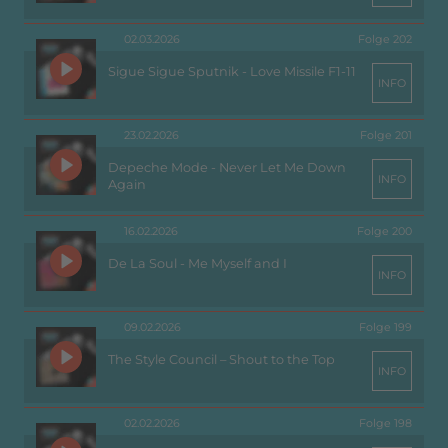
02.03.2026
Folge 202
Sigue Sigue Sputnik - Love Missile F1-11
INFO
23.02.2026
Folge 201
Depeche Mode - Never Let Me Down
INFO
Again
16.02.2026
Folge 200
De La Soul - Me Myself and I
INFO
09.02.2026
Folge 199
The Style Council – Shout to the Top
INFO
02.02.2026
Folge 198