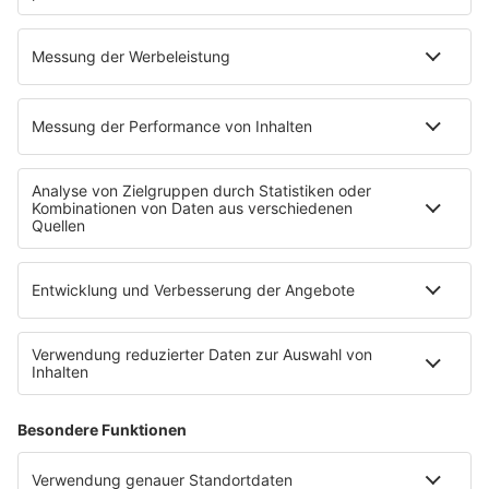
03.02.2025
Folge 146
Salt´n Pepa - Push It
INFO
27.01.2025
Folge 145
Guns N’ Roses - Sweet Child o’ Mine
INFO
20.01.2025
Folge 144
Madonna - Papa, Don´t Preach
INFO
13.01.2025
Folge 143
Joan Jett & the Blackhearts - I love Rock
INFO
´n Roll
06.01.2025
Folge 142