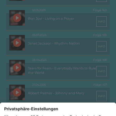
12.05.2025
Folge 160
Bon Jovi - Living on a Prayer
INFO
05.05.2025
Folge 159
Janet Jackson - Rhythm Nation
INFO
28.04.2025
Folge 158
Tears for Fears - Everybody Wants to Rule
INFO
the World
21.04.2025
Folge 157
Robert Palmer - Johnny and Mary
INFO
14.04.2025
Folge 156