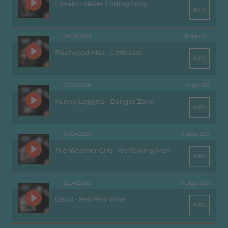
Limahl – Never Ending Story
INFO
04.05.2026
Folge 211
Fleetwood Mac – Little Lies
INFO
27.04.2026
Folge 210
Kenny Loggins - Danger Zone
INFO
20.04.2026
Folge 209
The Weather Girls - It’s Raining Men
INFO
13.04.2026
Folge 208
UB40 - Red Red Wine
INFO