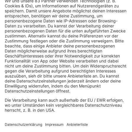
The Proclaimers - I'm Gonna Be (500
INFO
Miles)
07.04.2025
Folge 155
U2 - Where the Streets Have No Name
INFO
31.03.2025
Folge 154
Michael Jackson - Wanna Be Startin'
INFO
Somethin'
24.03.2025
Folge 153
MARRS - Pump Up the Volume
INFO
17.03.2025
Folge 152
The Human League - Being Boiled
INFO