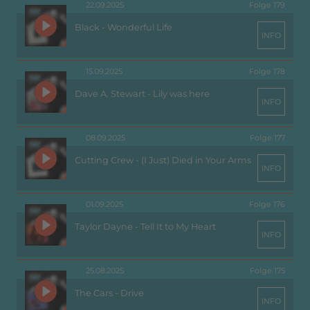
22.09.2025
Folge 179
Black - Wonderful Life
INFO
15.09.2025
Folge 178
Dave A. Stewart - Lily was here
INFO
08.09.2025
Folge 177
Cutting Crew - (I Just) Died in Your Arms
INFO
01.09.2025
Folge 176
Taylor Dayne - Tell It to My Heart
INFO
25.08.2025
Folge 175
The Cars - Drive
INFO