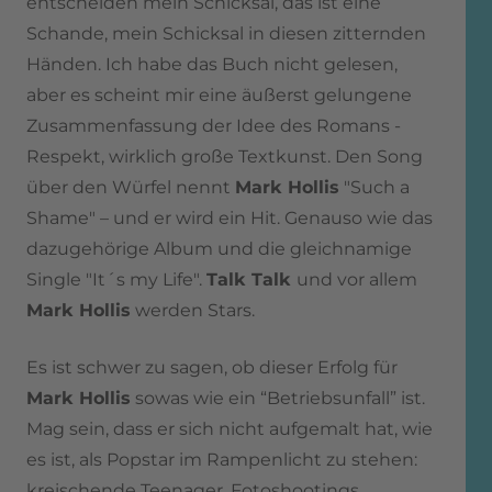
entscheiden mein Schicksal, das ist eine
Schande, mein Schicksal in diesen zitternden
Händen. Ich habe das Buch nicht gelesen,
aber es scheint mir eine äußerst gelungene
Zusammenfassung der Idee des Romans -
Respekt, wirklich große Textkunst. Den Song
über den Würfel nennt
Mark Hollis
"Such a
Shame" – und er wird ein Hit. Genauso wie das
dazugehörige Album und die gleichnamige
Single "It´s my Life".
Talk Talk
und vor allem
Mark Hollis
werden Stars.
Es ist schwer zu sagen, ob dieser Erfolg für
Mark Hollis
sowas wie ein “Betriebsunfall” ist.
Mag sein, dass er sich nicht aufgemalt hat, wie
es ist, als Popstar im Rampenlicht zu stehen:
kreischende Teenager, Fotoshootings,