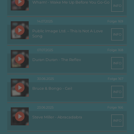
Wham! - Wake Me Up Before You Go-Go
INFO
14.07.2025
Folge 169
Public Image Ltd. – This Is Not A Love
INFO
Song
07.07.2025
Folge 168
Duran Duran - The Reflex
INFO
30.06.2025
Folge 167
Bruce & Bongo - Geil
INFO
23.06.2025
Folge 166
Steve Miller - Abracadabra
INFO