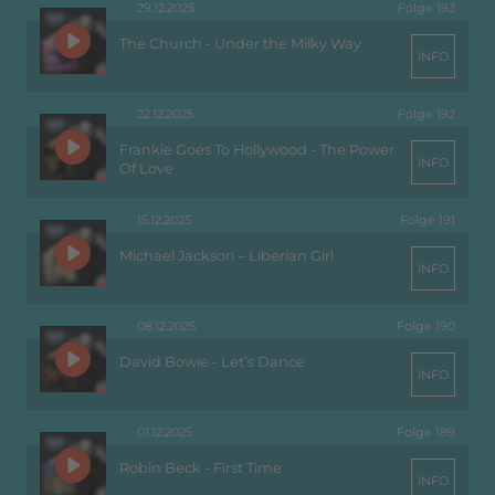
29.12.2025
Folge 193
The Church - Under the Milky Way
INFO
22.12.2025
Folge 192
Frankie Goes To Hollywood - The Power
INFO
Of Love
15.12.2025
Folge 191
Michael Jackson – Liberian Girl
INFO
08.12.2025
Folge 190
David Bowie - Let’s Dance
INFO
01.12.2025
Folge 189
Robin Beck - First Time
INFO