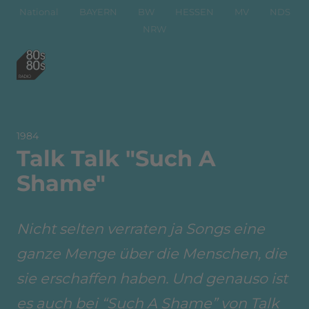
National
BAYERN
BW
HESSEN
MV
NDS
NRW
1984
Talk Talk ‎"Such A
Shame"
Nicht selten verraten ja Songs eine
ganze Menge über die Menschen, die
sie erschaffen haben. Und genauso ist
es auch bei “Such A Shame” von Talk