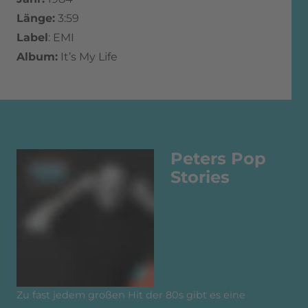
Länge:
3:59
Label
: EMI
Album:
It’s My Life
Peters Pop
Stories
Zu fast jedem großen Hit der 80s gibt es eine