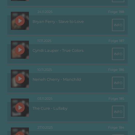
24.11.2025
Folge 188
Bryan Ferry - Slave to Love
INFO
17.11.2025
Folge 187
Cyndi Lauper - True Colors
INFO
10.11.2025
Folge 186
Neneh Cherry - Manchild
INFO
03.11.2025
Folge 185
The Cure - Lullaby
INFO
27.10.2025
Folge 184