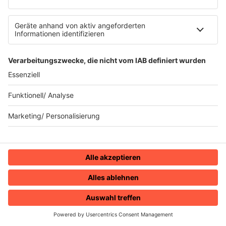
Sender
80s80s Sendeplan
Empfang
Die 80s80s App
Podcast
The Story / 80s80s
HOME
RADIOS
MENÜ
LOGIN
Peters Pop Stories - Der Podcast