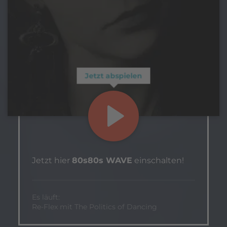
Jetzt abspielen
Jetzt hier
80s80s WAVE
einschalten!
Es läuft:
Re-Flex mit The Politics of Dancing