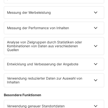
80s80s Countdown
Stimme für Deine 5 Favoriten und schicke
so Deine Lieblingssongs zurück ins Radio.
Das Ergebnis aller Votings hörst Du ab
sofort jeden
Sonntag von 12 bis 15 Uhr
im
80s80s Countdown – auf 80s80s Real 80s
Radio.
Hier abstimmen