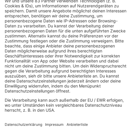
vorn. Außerdem verrät er, warum sein neues
Album ein Spiegel unserer Zeit ist.
mehr lesen
Pro-Event Entertainment GmbH / Markus Krampe