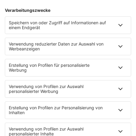
Recap
So war die Hamburg-Premiere
von "Die 80er Live"
Am 18. Juli 2026 gastierten "Die 80er Live" das
erste Mal in der Hansestadt und die Premiere
im HSV-Stadion hätte nicht besser laufen
können. 80s80s war für euch mit dabei.
mehr lesen
Mehr davon