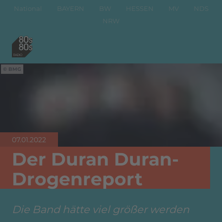
National
BAYERN
BW
HESSEN
MV
NDS
NRW
BMG
07.01.2022
Der Duran Duran-
Drogenreport
Die Band hätte viel größer werden