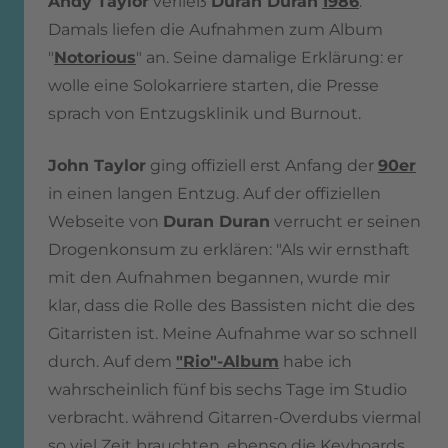
Andy Taylor
verließ
Duran Duran
1986
.
Damals liefen die Aufnahmen zum Album
"
Notorious
" an. Seine damalige Erklärung: er
wolle eine Solokarriere starten, die Presse
sprach von Entzugsklinik und Burnout.
John Taylor
ging offiziell erst Anfang der
90er
in einen langen Entzug. Auf der offiziellen
Webseite von
Duran Duran
verrucht er seinen
Drogenkonsum zu erklären: "Als wir ernsthaft
mit den Aufnahmen begannen, wurde mir
klar, dass die Rolle des Bassisten nicht die des
Gitarristen ist. Meine Aufnahme war so schnell
durch. Auf dem
"
Rio"-Album
habe ich
wahrscheinlich fünf bis sechs Tage im Studio
verbracht. während Gitarren-Overdubs viermal
so viel Zeit brauchten, ebenso die Keyboards.