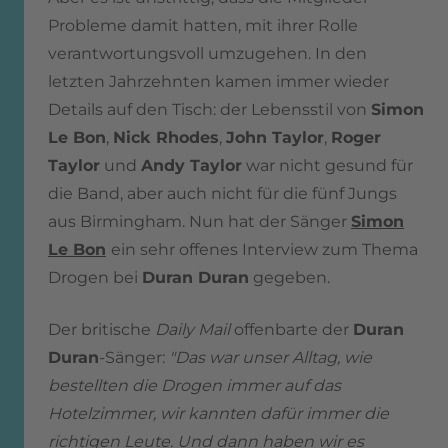
Probleme damit hatten, mit ihrer Rolle
verantwortungsvoll umzugehen. In den
letzten Jahrzehnten kamen immer wieder
Details auf den Tisch: der Lebensstil von
Simon
Le Bon
,
Nick Rhodes
,
John Taylor
,
Roger
Taylor
und
Andy Taylor
war nicht gesund für
die Band, aber auch nicht für die fünf Jungs
aus Birmingham. Nun hat der Sänger
Simon
Le Bon
ein sehr offenes Interview zum Thema
Drogen bei
Duran Duran
gegeben.
Der britische
Daily Mail
offenbarte der
Duran
Duran
-Sänger:
"Das war unser Alltag, wie
bestellten die Drogen immer auf das
Hotelzimmer, wir kannten dafür immer die
richtigen Leute. Und dann haben wir es