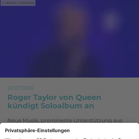
IMAGO / FAMOUS
20.07.2026
Roger Taylor von Queen
kündigt Soloalbum an
Neue Musik, prominente Unterstützung aus
Südafrika und Hoffnung auf weitere Queen-
Konzerte: Der Queen-Drummer blickt nach