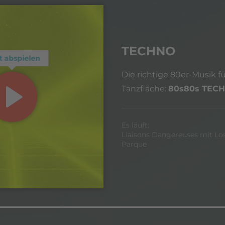
TECHNO
t abspielen
Die richtige 80er-Musik fü
Tanzfläche:
80s80s TEC
Es läuft:
Liaisons Dangereuses mit Lo
Parque