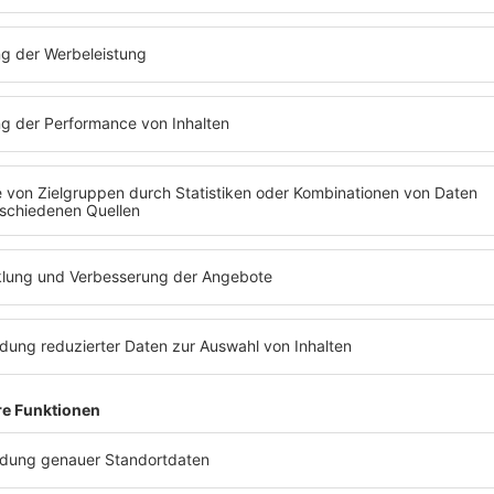
g wurde allerdings im Marketing der
Kanal ver
iegen, der Band wurde attestiert aus den
n. Dabei war nur ein Mitglied der
The
Mehr Hits aus 1987