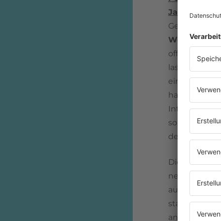
Jackson ("Di
Genre ja scho
Weatherme
offensiver a
lassen eine S
einen Anrufb
haben die
Th
Interpretation
soll um Umwe
der Luft, in
Die Band
Th
neu entstand
auch aufgrund
stammten, wo
andere Bands