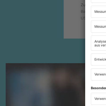
Zusammenhan
Band verschw
USA zu komme