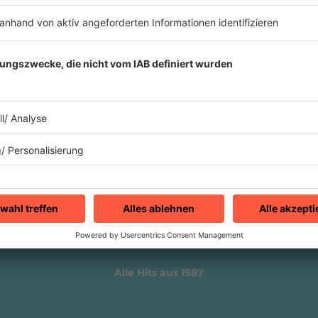
1987
LL Cool J "I Need Love"
Die Geschichte zu einem Song, der ein
ganzes Genre revolutioniert hat: den bis
dahin knallharten, männlichen Rap.
mehr lesen
Alle Hits aus 1987