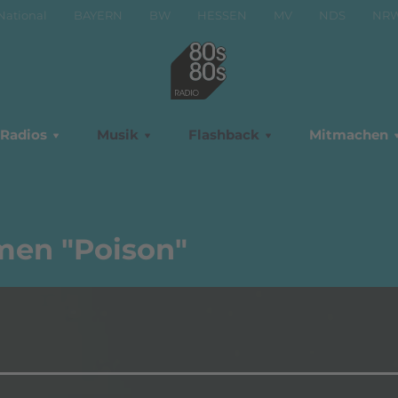
National
BAYERN
BW
HESSEN
MV
NDS
NR
Radios
Musik
Flashback
Mitmachen
en "Poison"