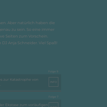
en. Aber natürlich haben die
enau zu sein. So eine immer
ive Seiten zum Vorschein.
 DJ Anja Schneider. Viel Spaß!
Folge 9
es zur Katastrophe von
INFO
…
Folge 7
der Ekstase zum vorläufigen