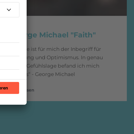
1987
George Michael "Faith"
"Glaube ist für mich der Inbegriff für
Hoffnung und Optimismus. In genau
dieser Gefühlslage befand ich mich
damals“ - George Michael
mehr lesen