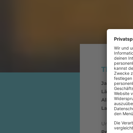
The Wea
Jahr:
1987
Länge:
4:41
Album:
The B
Lable
: Play 
Und wieder 
Police ("Eve