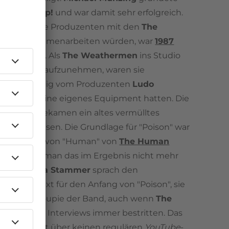
Gruppe
Snap!
und war damit sehr erfolgreich.
art namhafte Produzenten mit den
The
rmen
zusammenarbeiten würden, war
1987
t absehbar. Als
The Weathermen
ins Studio
m "Poison" aufzunehmen, waren sie
en abhängig vom Produzenten
Ludo
in
, da sie keine eigenes Equipment hatten. Die
thermen
bekamen ein altes vermülltes
dio zugewiesen. Die Grundlage für "Poison" war
 Drum-Line von "Human" von
The Human
 auch wenn man das im Ergebnis nicht mehr
nn.
Susanna Stammer
sprach den
tworter-Text für den Anfang von "Poison", sie
isch ein Groupie der Band, auch wenn
The
rmen
dies in Interviews immer bestritten. Das
 "Poison" ist über keinen regulären
YouTube
-