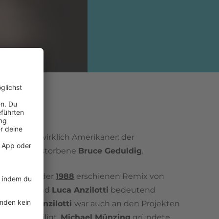
rmen
auch wirklich Amerikaner: der
eitlich verstorbene
Bruce Geduldig
.
chland war der
1988
erschienen Remix von
Münzing
und
Luca Anzilotti
bedeutend
cher.
Luca Anzilotti
war auch an den Projekten
16 BIT
beteiligt.
Michael Münzing
gründete