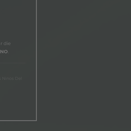
r die
HNO
.
s Ninos Del