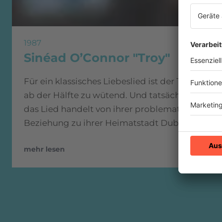
1987
Sinéad O’Connor "Troy"
Für ein klassisches Liebeslied ist der Text
ab der Hälfte zu wütend. Und tatsächlich:
das Lied handelt von ihrer problematischer
Beziehung zu ihrer Heimatstadt Dublin.
mehr lesen