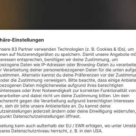
thermen "Poison"
Weathe
zwischenz
lack Album According to The Weathermen
In Deuts
It Again Sam
Michael 
mal ein
Stalker
-Song.
Sting
mit
The
erfolgrei
ry Breath You Take")
und
Michael
OFF
und