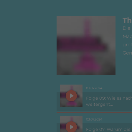
Th
Die
Mac
grö
Gena
03.07.2024
Folge 09: Wie es nac
weitergeht…
03.07.2024
Folge 07: Warum die 