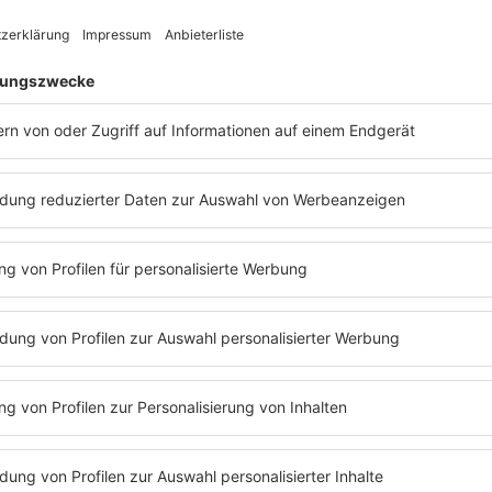
rty Diana")
hatten in diesem speziellen
1989
die 
n große Hits gehabt. Die Belgier
The
Dass der
n
nahmen sich dem Thema deutlich
Weathe
n, verzichten auf Umschreibungen, und
noch nich
talkerin gleich am Anfang von "Poison" auf
gingen u
eantworter (Mailbox) sprechen. Allerdings
vollkomm
e Weathermen
später eine andere
Camberl
 verbreitet, die im Text auch belegt ist: es
The Wea
ltverschmutzung gehen ("Es ist überall, in
Kellerstu
 den Chromosomen").
dann die
League
,
e Weathermen
wurden in den 80ern dem
hören ka
enen Musikstil
EBM
zugeordnet, sicherlich
Anrufbean
 der Tatsache, dass sie aus Belgien
war prakt
 in diesen Jahren
Front 242
und viele
Weathe
 dieser Musikrichtung aktiv waren. Dieser
Video von