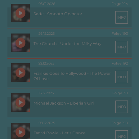
05.01.2026
Folge 194
Sade - Smooth Operator
INFO
29.12.2025
Folge 193
The Church - Under the Milky Way
INFO
22.12.2025
Folge 192
Frankie Goes To Hollywood - The Power
INFO
Of Love
15.12.2025
Folge 191
Michael Jackson – Liberian Girl
INFO
08.12.2025
Folge 190
David Bowie - Let’s Dance
INFO