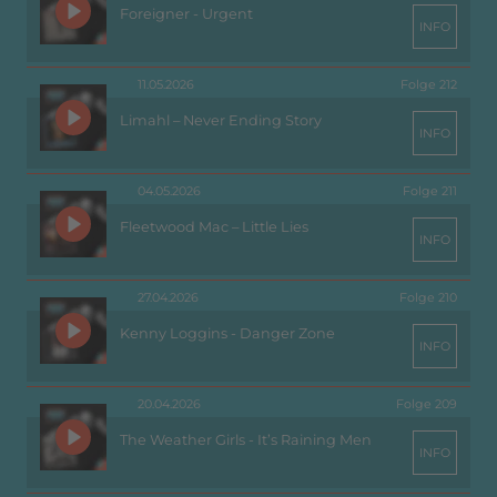
Foreigner - Urgent
INFO
11.05.2026
Folge 212
Limahl – Never Ending Story
INFO
04.05.2026
Folge 211
Fleetwood Mac – Little Lies
INFO
27.04.2026
Folge 210
Kenny Loggins - Danger Zone
INFO
20.04.2026
Folge 209
The Weather Girls - It’s Raining Men
INFO