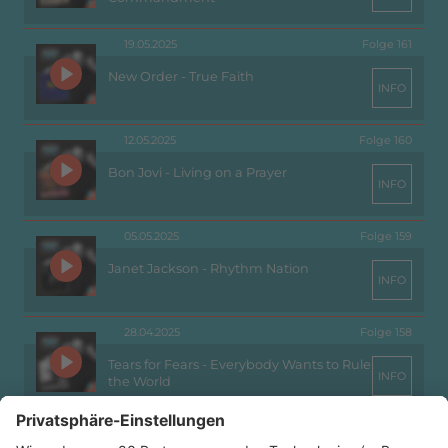
19.05.2025
Folge 161
New Order - True Faith
INFO
12.05.2025
Folge 160
Bon Jovi - Living on a Prayer
INFO
05.05.2025
Folge 159
Janet Jackson - Rhythm Nation
INFO
28.04.2025
Folge 158
Tears for Fears - Everybody Wants to Rule
INFO
the World
21.04.2025
Folge 157