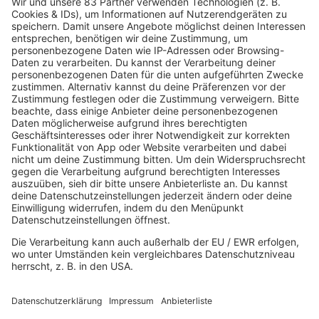
Robert Palmer - Johnny and Mary
INFO
14.04.2025
Folge 156
The Proclaimers - I'm Gonna Be (500
INFO
Miles)
07.04.2025
Folge 155
U2 - Where the Streets Have No Name
INFO
31.03.2025
Folge 154
Michael Jackson - Wanna Be Startin'
INFO
Somethin'
24.03.2025
Folge 153
MARRS - Pump Up the Volume
INFO