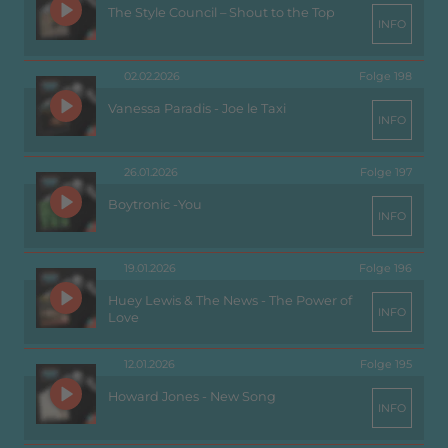
The Style Council – Shout to the Top
INFO
02.02.2026
Folge 198
Vanessa Paradis - Joe le Taxi
INFO
26.01.2026
Folge 197
Boytronic -You
INFO
19.01.2026
Folge 196
Huey Lewis & The News - The Power of
INFO
Love
12.01.2026
Folge 195
Howard Jones - New Song
INFO