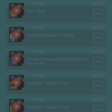
20.07.2026
Folge 222
Toto - Africa
INFO
13.07.2026
Folge 221
A Flock Of Seagulls - Wishing
INFO
06.07.2026
Folge 220
Paul McCartney und Michael Jackson -
INFO
Say Say Say
29.06.2026
Folge 219
Mr. Mister – Broken Wings
INFO
22.06.2026
Folge 218
Alphaville - Forever Young
INFO