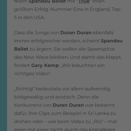
feiern
Spandau Ballet
mit "
True
" ihren
größten Erfolg. Nummer Eins in England, Top-
5 in den USA.
Dass die Jungs von
Duran Duran
ebenfalls
immer erfolgreicher werden, scheint
Spandau
Ballet
zu ärgern. Sie wollen die Speerspitze
des New Wave bleiben. Und damit das klappt,
fordert
Gary Kemp
: „Wir brauchten ein
richtiges
Video“.
„Richtig“ bedeutete vor allem aufwendig,
bildgewaltig und exotisch. Denn die
Konkurrenz von
Duran Duran
war bekannt
dafür, ihre Clips zum Beispiel in Sri Lanka zu
drehen oder – wie beim Video zu „Rio“ – mal
eben mit einer Yacht durch das kristallklare