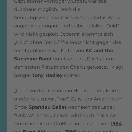
Clips immer wichtiger wurden, war das
durchaus möglich. Doch die
Sendungsverantwortlichen fanden das Werk
angeblich arrogant und selbstgefällig. „Gold“
wird nicht gespielt. Jedenfalls konnte sich
„Gold“ ohne
Top Of The Pops
nicht gegen das
recht profane „Give It Up“ von
KC and the
Sunshine Band
durchsetzen. „Das hat uns
den ersten Platz in den Charts gekostet“ klagt
Sänger
Tony Hadley
später.
„Gold“ wird durchaus ein Hit, aber lang kein so
großer wie zuvor „True“. Es ist der Anfang vom
Ende.
Spandau Ballet
wechseln das Label,
"Only When You Leave" wird noch mal eine
Nummer Drei in Großbritannien, sie sind
1984
bei
Band Aid
dabei …
1986
haben sie auch in