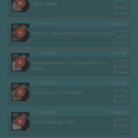
Ideal - Berlin
INFO
21.07.2025
Folge 170
Wham! - Wake Me Up Before You Go-Go
INFO
14.07.2025
Folge 169
Public Image Ltd. – This Is Not A Love
INFO
Song
07.07.2025
Folge 168
Duran Duran - The Reflex
INFO
30.06.2025
Folge 167
Bruce & Bongo - Geil
INFO