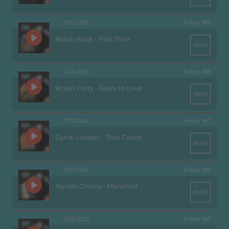
01.12.2025
Folge 189
Robin Beck - First Time
INFO
24.11.2025
Folge 188
Bryan Ferry - Slave to Love
INFO
17.11.2025
Folge 187
Cyndi Lauper - True Colors
INFO
10.11.2025
Folge 186
Neneh Cherry - Manchild
INFO
03.11.2025
Folge 185