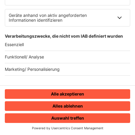
Joan Jett & the Blackhearts - I love Rock
INFO
´n Roll
06.01.2025
Folge 142
Eddy Grant - I Don’t Wanna Dance
INFO
30.12.2024
Folge 141
Eddie Murphy - Party All the Time
INFO
23.12.2024
Folge 140
USA For Africa - We Are The World
INFO
16.12.2024
Folge 139
Michael Jackson - Smooth Criminal
INFO
HOME
RADIOS
MENÜ
LOGIN