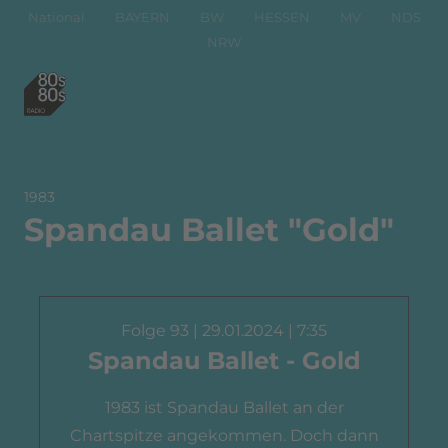
National
BAYERN
BW
HESSEN
MV
NDS
NRW
1983
Spandau Ballet "Gold"
Folge 93 | 29.01.2024 | 7:35
Spandau Ballet - Gold
1983 ist Spandau Ballet an der
Chartspitze angekommen. Doch dann