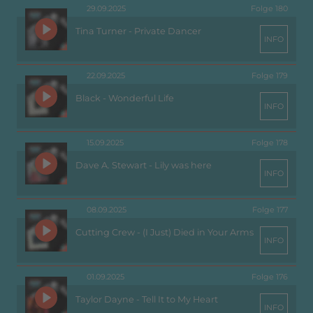
29.09.2025
Folge 180
Tina Turner - Private Dancer
INFO
22.09.2025
Folge 179
Black - Wonderful Life
INFO
15.09.2025
Folge 178
Dave A. Stewart - Lily was here
INFO
08.09.2025
Folge 177
Cutting Crew - (I Just) Died in Your Arms
INFO
01.09.2025
Folge 176
Taylor Dayne - Tell It to My Heart
INFO