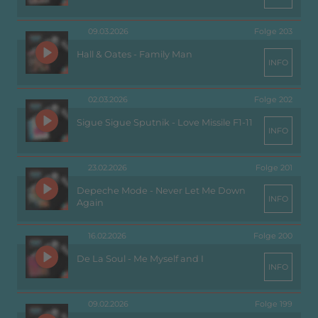
09.03.2026
Folge 203
Hall & Oates - Family Man
INFO
02.03.2026
Folge 202
Sigue Sigue Sputnik - Love Missile F1-11
INFO
23.02.2026
Folge 201
Depeche Mode - Never Let Me Down
INFO
Again
16.02.2026
Folge 200
De La Soul - Me Myself and I
INFO
09.02.2026
Folge 199