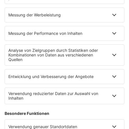
10.02.2025
Folge 147
Icehouse - Hey Little Girl
INFO
03.02.2025
Folge 146
Salt´n Pepa - Push It
INFO
27.01.2025
Folge 145
Guns N’ Roses - Sweet Child o’ Mine
INFO
20.01.2025
Folge 144
Madonna - Papa, Don´t Preach
INFO
13.01.2025
Folge 143