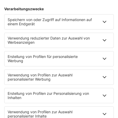
17.03.2025
Folge 152
The Human League - Being Boiled
INFO
10.03.2025
Folge 151
Righeira - Vamos a la Playa
INFO
03.03.2025
Folge 150
Belinda Carlisle - Heaven Is A Place On
INFO
Earth
24.02.2025
Folge 149
R.E.M. - It’s the End of the World as We
INFO
Know It (And I Feel Fine)
17.02.2025
Folge 148
Kim Carnes - Bette Davis Eyes
INFO