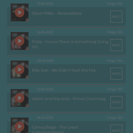
23.06.2025
Folge 166
Steve Miller - Abracadabra
INFO
16.06.2025
Folge 165
Frida - I know There Is Something Going
INFO
On
09.06.2025
Folge 164
Billy Joel - We Didn't Start the Fire
INFO
02.06.2025
Folge 163
Adam and the Ants - Prince Charming
INFO
26.05.2025
Folge 162
Camouflage - The Great
INFO
Commandment