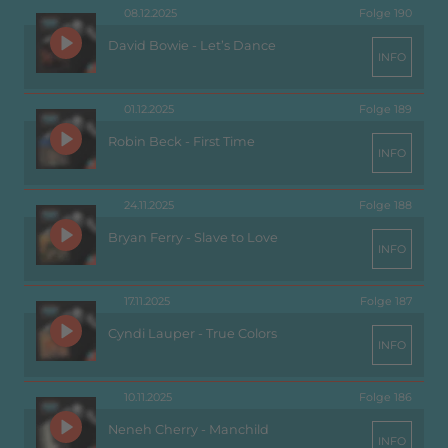
08.12.2025
Folge 190
David Bowie - Let’s Dance
INFO
01.12.2025
Folge 189
Robin Beck - First Time
INFO
24.11.2025
Folge 188
Bryan Ferry - Slave to Love
INFO
17.11.2025
Folge 187
Cyndi Lauper - True Colors
INFO
10.11.2025
Folge 186
Neneh Cherry - Manchild
INFO