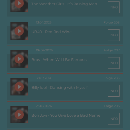
The Weather Girls - It’s Raining Men
INFO
13.04.2026
Folge 208
UB40 - Red Red Wine
INFO
06.04.2026
Folge 207
Bros - When Will I Be Famous
INFO
30.03.2026
Folge 206
Billy Idol - Dancing with Myself
INFO
23.03.2026
Folge 205
Bon Jovi - You Give Love a Bad Name
INFO