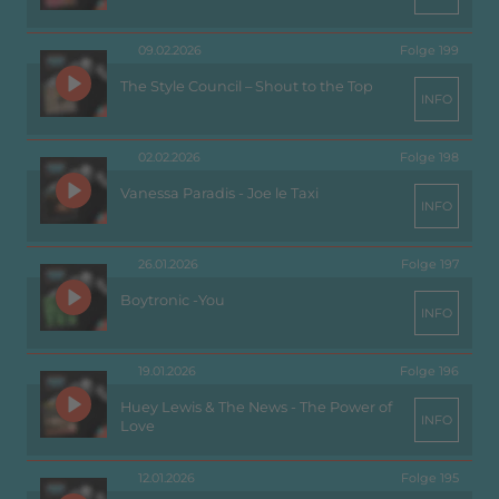
09.02.2026
Folge 199
The Style Council – Shout to the Top
INFO
02.02.2026
Folge 198
Vanessa Paradis - Joe le Taxi
INFO
26.01.2026
Folge 197
Boytronic -You
INFO
19.01.2026
Folge 196
Huey Lewis & The News - The Power of
INFO
Love
12.01.2026
Folge 195