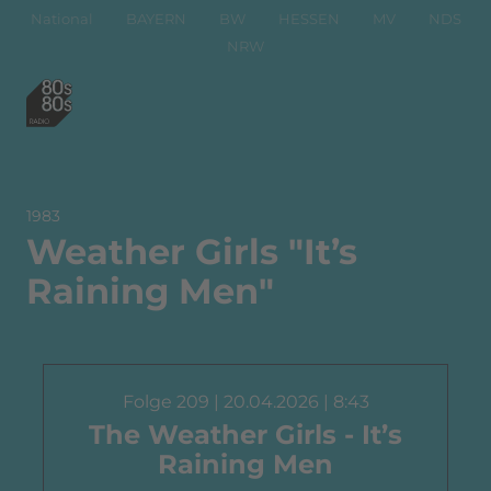
National
BAYERN
BW
HESSEN
MV
NDS
NRW
1983
Weather Girls "It’s
Raining Men"
Folge 209 | 20.04.2026 | 8:43
The Weather Girls - It’s
Raining Men