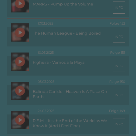
MARRS - Pump Up the Volume
INFO
17.03.2025
Folge 152
The Human League - Being Boiled
INFO
10.03.2025
Folge 151
Righeira - Vamos a la Playa
INFO
03.03.2025
Folge 150
Belinda Carlisle - Heaven Is A Place On
INFO
Earth
24.02.2025
Folge 149
R.E.M. - It’s the End of the World as We
INFO
Know It (And I Feel Fine)