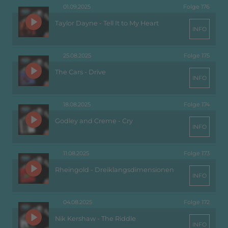
01.09.2025
Folge 176
Taylor Dayne - Tell It to My Heart
INFO
25.08.2025
Folge 175
The Cars - Drive
INFO
18.08.2025
Folge 174
Godley and Creme - Cry
INFO
11.08.2025
Folge 173
Rheingold - Dreiklangsdimensionen
INFO
04.08.2025
Folge 172
Nik Kershaw - The Riddle
INFO