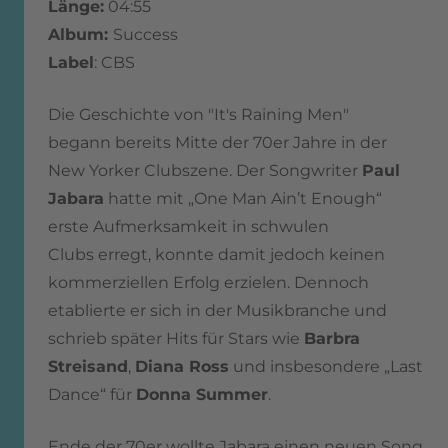
Länge:
04:55
Album:
Success
Label
: CBS
Die Geschichte von "It's Raining Men"
begann bereits Mitte der 70er Jahre in der
New Yorker Clubszene. Der Songwriter
Paul
Jabara
hatte mit „One Man Ain’t Enough“
erste Aufmerksamkeit in schwulen
Clubs erregt, konnte damit jedoch keinen
kommerziellen Erfolg erzielen. Dennoch
etablierte er sich in der Musikbranche und
schrieb später Hits für Stars wie
Barbra
Streisand
,
Diana Ross
und insbesondere „Last
Dance“ für
Donna Summer
.
Ende der 70er wollte Jabara einen neuen Song