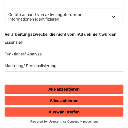
05.08.2024
Folge 120
Ashford & Simpson - Solid
INFO
29.07.2024
Folge 119
Simply Red - Holding Back the Years
INFO
22.07.2024
Folge 118
Joachim Witt - Goldener Reiter
INFO
15.07.2024
Folge 117
Don Henley - The Boys of Summer
INFO
08.07.2024
Folge 116
HOME
RADIOS
MENÜ
LOGIN
U2 - With or Without You
INFO