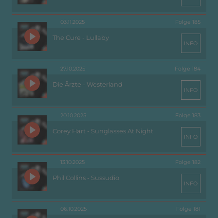
03.11.2025
Folge 185
The Cure - Lullaby
INFO
27.10.2025
Folge 184
Die Ärzte - Westerland
INFO
20.10.2025
Folge 183
Corey Hart - Sunglasses At Night
INFO
13.10.2025
Folge 182
Phil Collins - Sussudio
INFO
06.10.2025
Folge 181