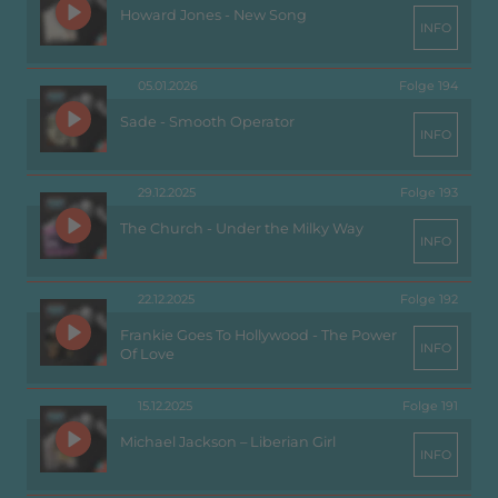
Howard Jones - New Song
INFO
05.01.2026
Folge 194
Sade - Smooth Operator
INFO
29.12.2025
Folge 193
The Church - Under the Milky Way
INFO
22.12.2025
Folge 192
Frankie Goes To Hollywood - The Power
INFO
Of Love
15.12.2025
Folge 191
Michael Jackson – Liberian Girl
INFO