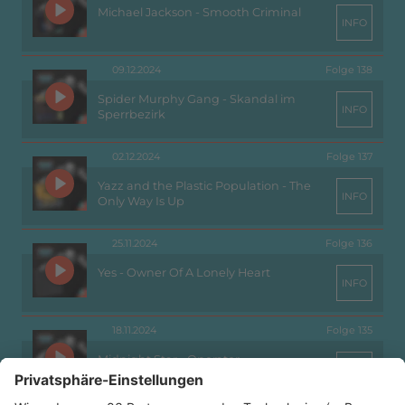
Michael Jackson - Smooth Criminal
INFO
09.12.2024
Folge 138
Spider Murphy Gang - Skandal im
INFO
Sperrbezirk
02.12.2024
Folge 137
Yazz and the Plastic Population - The
INFO
Only Way Is Up
25.11.2024
Folge 136
Yes - Owner Of A Lonely Heart
INFO
18.11.2024
Folge 135
Midnight Star - Operator
INFO