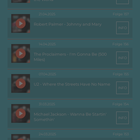
21.04.2025
Folge 157
Robert Palmer - Johnny and Mary
INFO
14.04.2025
Folge 156
The Proclaimers - I'm Gonna Be (500
INFO
Miles)
07.04.2025
Folge 155
U2 - Where the Streets Have No Name
INFO
31.03.2025
Folge 154
Michael Jackson - Wanna Be Startin'
INFO
Somethin'
24.03.2025
Folge 153