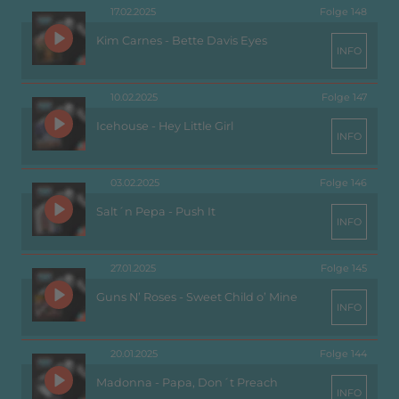
17.02.2025
Folge 148
Kim Carnes - Bette Davis Eyes
INFO
10.02.2025
Folge 147
Icehouse - Hey Little Girl
INFO
03.02.2025
Folge 146
Salt´n Pepa - Push It
INFO
27.01.2025
Folge 145
Guns N’ Roses - Sweet Child o’ Mine
INFO
20.01.2025
Folge 144
Madonna - Papa, Don´t Preach
INFO