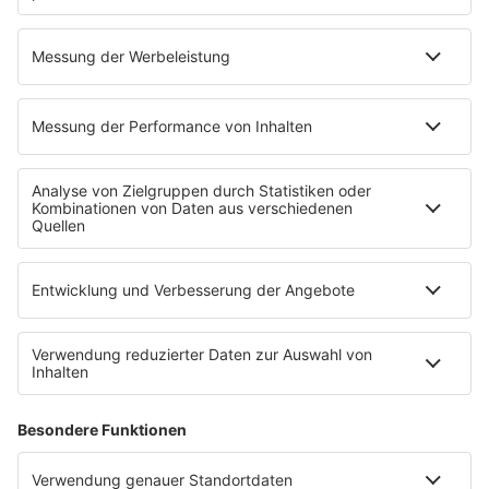
DÖF - Codo
INFO
02.09.2024
Folge 124
Katrina and the Waves - Walking on
INFO
Sunshine
26.08.2024
Folge 123
Cyndi Lauper - Girls Just Want to Have
INFO
Fun
19.08.2024
Folge 122
Lisa Stansfield - All Around the World
INFO
12.08.2024
Folge 121
Nik Kershaw - Wouldn’t It Be Good
INFO