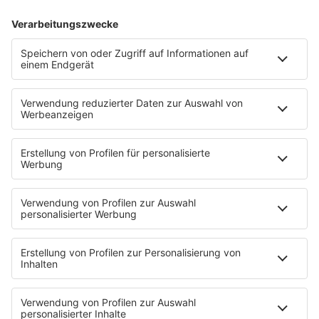
07.10.2024
Folge 129
Duran Duran - Rio
INFO
30.09.2024
Folge 128
John Parr - St. Elmo’s Fire (Man in
INFO
Motion)
23.09.2024
Folge 127
Bruce Springsteen - Hungry Heart
INFO
16.09.2024
Folge 126
a-ha - The Living Daylights
INFO
09.09.2024
Folge 125