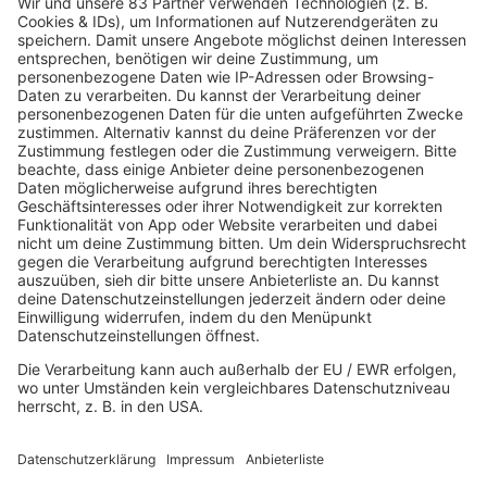
11.11.2024
Folge 134
Grace Jones - Slave To The Rhythm
INFO
04.11.2024
Folge 133
Queen - Radio Ga Ga
INFO
28.10.2024
Folge 132
Feargal Sharkey - A Good Heart
INFO
21.10.2024
Folge 131
Sting - Russians
INFO
14.10.2024
Folge 130
Suzanne Vega - Luka
INFO