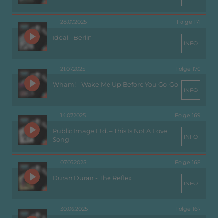
28.07.2025
Folge 171
Ideal - Berlin
INFO
21.07.2025
Folge 170
Wham! - Wake Me Up Before You Go-Go
INFO
14.07.2025
Folge 169
Public Image Ltd. – This Is Not A Love
INFO
Song
07.07.2025
Folge 168
Duran Duran - The Reflex
INFO
30.06.2025
Folge 167