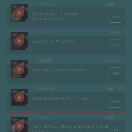
26.05.2025
Folge 162
Camouflage - The Great
INFO
Commandment
19.05.2025
Folge 161
New Order - True Faith
INFO
12.05.2025
Folge 160
Bon Jovi - Living on a Prayer
INFO
05.05.2025
Folge 159
Janet Jackson - Rhythm Nation
INFO
28.04.2025
Folge 158
Tears for Fears - Everybody Wants to Rule
INFO
the World