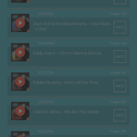
13.01.2025
Folge 143
Joan Jett & the Blackhearts - I love Rock
INFO
´n Roll
06.01.2025
Folge 142
Eddy Grant - I Don’t Wanna Dance
INFO
30.12.2024
Folge 141
Eddie Murphy - Party All the Time
INFO
23.12.2024
Folge 140
USA For Africa - We Are The World
INFO
16.12.2024
Folge 139