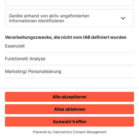
13.01.2025
Folge 143
Joan Jett & the Blackhearts - I love Rock
INFO
´n Roll
06.01.2025
Folge 142
Eddy Grant - I Don’t Wanna Dance
INFO
30.12.2024
Folge 141
Eddie Murphy - Party All the Time
INFO
23.12.2024
Folge 140
USA For Africa - We Are The World
INFO
16.12.2024
Folge 139
HOME
RADIOS
MENÜ
LOGIN
Michael Jackson - Smooth Criminal
INFO