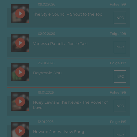
09.02.2026
Folge 199
The Style Council – Shout to the Top
INFO
02.02.2026
Folge 198
Vanessa Paradis - Joe le Taxi
INFO
26.01.2026
Folge 197
Boytronic -You
INFO
19.01.2026
Folge 196
Huey Lewis & The News - The Power of
INFO
Love
12.01.2026
Folge 195
Howard Jones - New Song
INFO