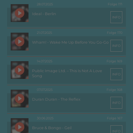
28.07.2025
Folge 171
Ideal - Berlin
INFO
21.07.2025
Folge 170
Wham! - Wake Me Up Before You Go-Go
INFO
14.07.2025
Folge 169
Public Image Ltd. – This Is Not A Love
INFO
Song
07.07.2025
Folge 168
Duran Duran - The Reflex
INFO
30.06.2025
Folge 167
Bruce & Bongo - Geil
INFO