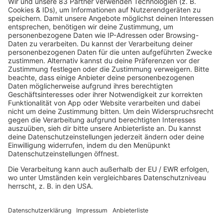
21.04.2025
Folge 157
Robert Palmer - Johnny and Mary
INFO
14.04.2025
Folge 156
The Proclaimers - I'm Gonna Be (500
INFO
Miles)
07.04.2025
Folge 155
U2 - Where the Streets Have No Name
INFO
31.03.2025
Folge 154
Michael Jackson - Wanna Be Startin'
INFO
Somethin'
24.03.2025
Folge 153
MARRS - Pump Up the Volume
INFO