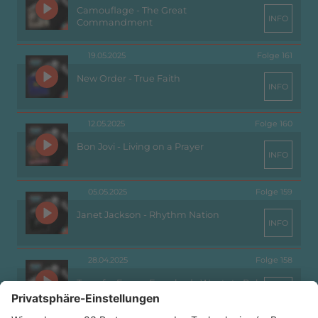
Camouflage - The Great
INFO
Commandment
19.05.2025
Folge 161
New Order - True Faith
INFO
12.05.2025
Folge 160
Bon Jovi - Living on a Prayer
INFO
05.05.2025
Folge 159
Janet Jackson - Rhythm Nation
INFO
28.04.2025
Folge 158
Tears for Fears - Everybody Wants to Rule
INFO
the World