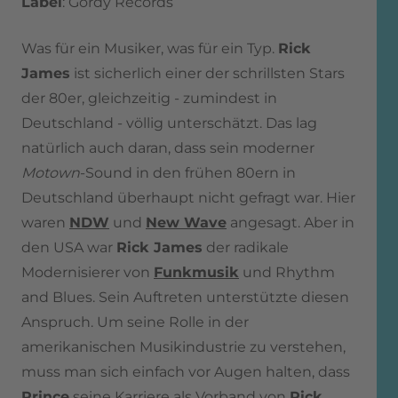
Label
: Gordy Records
Was für ein Musiker, was für ein Typ.
Rick
James
ist sicherlich einer der schrillsten Stars
der 80er, gleichzeitig - zumindest in
Deutschland - völlig unterschätzt. Das lag
natürlich auch daran, dass sein moderner
Motown
-Sound in den frühen 80ern in
Deutschland überhaupt nicht gefragt war. Hier
waren
NDW
und
New Wave
angesagt. Aber in
den USA war
Rick James
der radikale
Modernisierer von
Funkmusik
und Rhythm
and Blues. Sein Auftreten unterstützte diesen
Anspruch. Um seine Rolle in der
amerikanischen Musikindustrie zu verstehen,
muss man sich einfach vor Augen halten, dass
Prince
seine Karriere als Vorband von
Rick