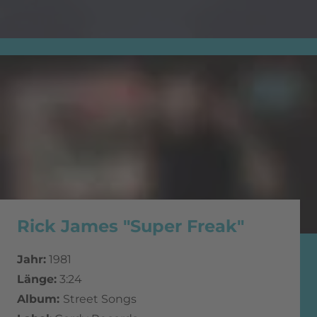
Rick James "Super Freak"
Jahr:
1981
Länge:
3:24
Album:
Street Songs