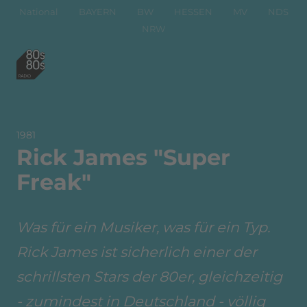
National
BAYERN
BW
HESSEN
MV
NDS
NRW
1981
Rick James "Super
Freak"
Was für ein Musiker, was für ein Typ.
Rick James ist sicherlich einer der
schrillsten Stars der 80er, gleichzeitig
- zumindest in Deutschland - völlig