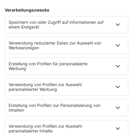
17.03.2025
Folge 152
The Human League - Being Boiled
INFO
10.03.2025
Folge 151
Righeira - Vamos a la Playa
INFO
03.03.2025
Folge 150
Belinda Carlisle - Heaven Is A Place On
INFO
Earth
24.02.2025
Folge 149
R.E.M. - It’s the End of the World as We
INFO
Know It (And I Feel Fine)
17.02.2025
Folge 148