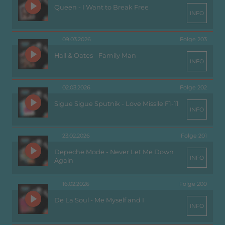
Queen - I Want to Break Free
INFO
09.03.2026
Folge 203
Hall & Oates - Family Man
INFO
02.03.2026
Folge 202
Sigue Sigue Sputnik - Love Missile F1-11
INFO
23.02.2026
Folge 201
Depeche Mode - Never Let Me Down
INFO
Again
16.02.2026
Folge 200
De La Soul - Me Myself and I
INFO