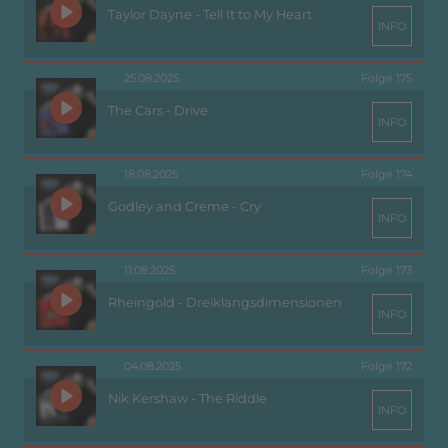
Taylor Dayne - Tell It to My Heart
INFO
25.08.2025
Folge 175
The Cars - Drive
INFO
18.08.2025
Folge 174
Godley and Creme - Cry
INFO
11.08.2025
Folge 173
Rheingold - Dreiklangsdimensionen
INFO
04.08.2025
Folge 172
Nik Kershaw - The Riddle
INFO