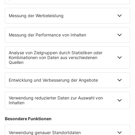
Kim Carnes - Bette Davis Eyes
INFO
10.02.2025
Folge 147
Icehouse - Hey Little Girl
INFO
03.02.2025
Folge 146
Salt´n Pepa - Push It
INFO
27.01.2025
Folge 145
Guns N’ Roses - Sweet Child o’ Mine
INFO
20.01.2025
Folge 144
Madonna - Papa, Don´t Preach
INFO