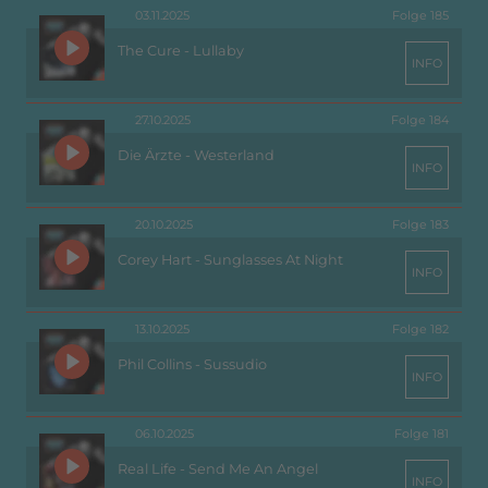
03.11.2025
Folge 185
The Cure - Lullaby
INFO
27.10.2025
Folge 184
Die Ärzte - Westerland
INFO
20.10.2025
Folge 183
Corey Hart - Sunglasses At Night
INFO
13.10.2025
Folge 182
Phil Collins - Sussudio
INFO
06.10.2025
Folge 181
Real Life - Send Me An Angel
INFO