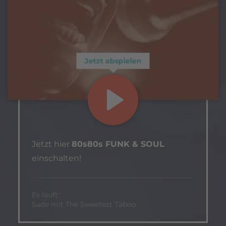
Jetzt abspielen
Jetzt hier
80s80s FUNK & SOUL
einschalten!
Es läuft:
Sade mit The Sweetest Taboo