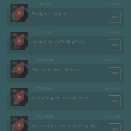
18.05.2026
Folge 213
Foreigner - Urgent
INFO
11.05.2026
Folge 212
Limahl – Never Ending Story
INFO
04.05.2026
Folge 211
Fleetwood Mac – Little Lies
INFO
27.04.2026
Folge 210
Kenny Loggins - Danger Zone
INFO
20.04.2026
Folge 209
The Weather Girls - It’s Raining Men
INFO