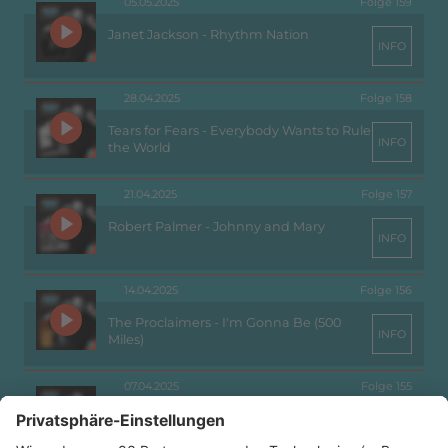
05.05.2025
Folge 159
Janet Jackson - Rhythm Nation
INFO
28.04.2025
Folge 158
Tears for Fears - Everybody Wants to Rule
INFO
the World
21.04.2025
Folge 157
Robert Palmer - Johnny and Mary
INFO
14.04.2025
Folge 156
The Proclaimers - I'm Gonna Be (500
INFO
Miles)
07.04.2025
Folge 155
U2 - Where the Streets Have No Name
INFO