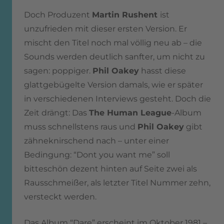
Doch Produzent
Martin Rushent
ist
unzufrieden mit dieser ersten Version. Er
mischt den Titel noch mal völlig neu ab – die
Sounds werden deutlich sanfter, um nicht zu
sagen: poppiger.
Phil Oakey
hasst diese
glattgebügelte Version damals, wie er später
in verschiedenen Interviews gesteht. Doch die
Zeit drängt: Das
The Human League
-Album
muss schnellstens raus und
Phil Oakey
gibt
zähneknirschend nach – unter einer
Bedingung: “Dont you want me” soll
bitteschön dezent hinten auf Seite zwei als
Rausschmeißer, als letzter Titel Nummer zehn,
versteckt werden.
Das Album “Dare” erscheint im Oktober 1981 –