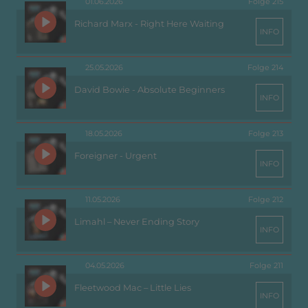
01.06.2026
Folge 215
Richard Marx - Right Here Waiting
INFO
25.05.2026
Folge 214
David Bowie - Absolute Beginners
INFO
18.05.2026
Folge 213
Foreigner - Urgent
INFO
11.05.2026
Folge 212
Limahl – Never Ending Story
INFO
04.05.2026
Folge 211
Fleetwood Mac – Little Lies
INFO