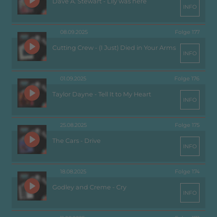
Dave A. Stewart - Lily was here
INFO
08.09.2025
Folge 177
Cutting Crew - (I Just) Died in Your Arms
INFO
01.09.2025
Folge 176
Taylor Dayne - Tell It to My Heart
INFO
25.08.2025
Folge 175
The Cars - Drive
INFO
18.08.2025
Folge 174
Godley and Creme - Cry
INFO