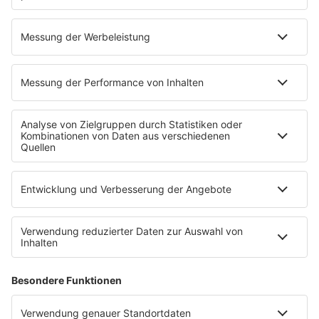
27.01.2025
Folge 145
Guns N’ Roses - Sweet Child o’ Mine
INFO
20.01.2025
Folge 144
Madonna - Papa, Don´t Preach
INFO
13.01.2025
Folge 143
Joan Jett & the Blackhearts - I love Rock
INFO
´n Roll
06.01.2025
Folge 142
Eddy Grant - I Don’t Wanna Dance
INFO
30.12.2024
Folge 141
Eddie Murphy - Party All the Time
INFO