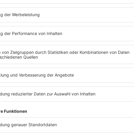
20th 
es • Orion Pictures (via Youtube)