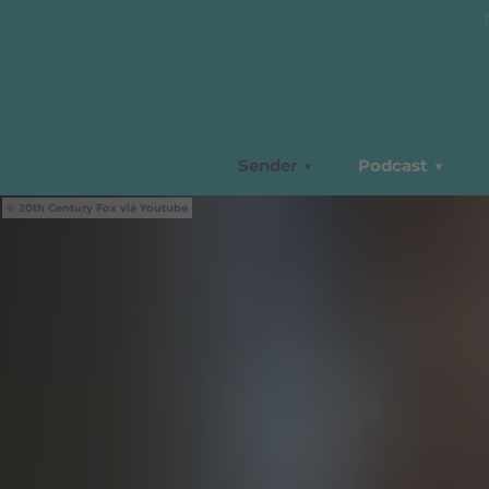
Sender
Podcast
20th Century Fox via Youtube