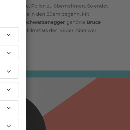
ehr in der Lage, Rollen zu übernehmen. So endet
lkarriere, die in den 80ern begann. Mit
nd
Arnold Schwarzenegger
gehörte
Bruce
en größten Filmstars der 1980er. Aber wer
Vergleich?