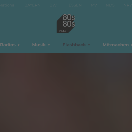
National
BAYERN
BW
HESSEN
MV
NDS
NR
Radios
Musik
Flashback
Mitmachen