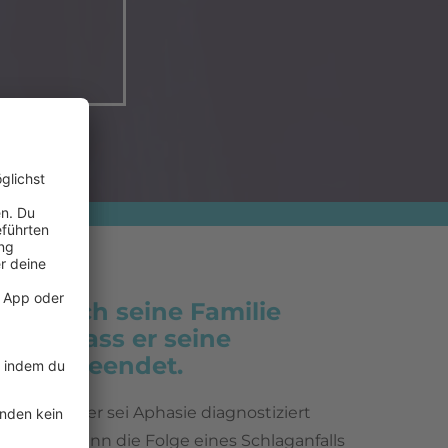
hat durch seine Familie
sen, dass er seine
riere beendet.
Schauspieler sei Aphasie diagnostiziert
störung kann die Folge eines Schlaganfalls