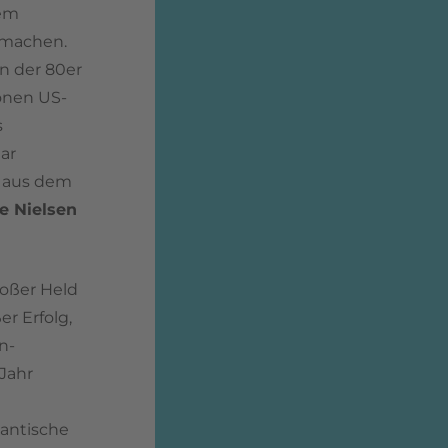
dem
 machen.
n der 80er
onen US-
s
ar
a aus dem
te Nielsen
roßer Held
er Erfolg,
n-
Jahr
antische