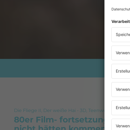
Die Fliege II, Der weiße Hai - 3D, Teenwolf II
80er Film- fortsetzungen d
nicht hätten kommen