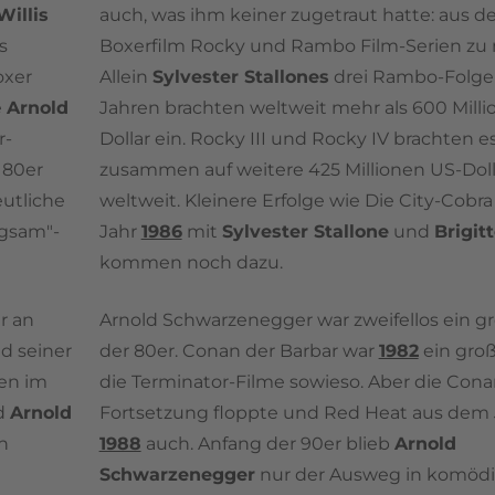
Willis
auch, was ihm keiner zugetraut hatte: aus 
s
Boxerfilm Rocky und Rambo Film-Serien zu
oxer
Allein
Sylvester Stallones
drei Rambo-Folge
e
Arnold
Jahren brachten weltweit mehr als 600 Milli
r-
Dollar ein. Rocky III und Rocky IV brachten e
 80er
zusammen auf weitere 425 Millionen US-Doll
utliche
weltweit. Kleinere Erfolge wie Die City-Cobr
angsam"-
Jahr
1986
mit
Sylvester Stallone
und
Brigit
kommen noch dazu.
r an
Arnold Schwarzenegger war zweifellos ein g
nd seiner
der 80er. Conan der Barbar war
1982
ein groß
sen im
die Terminator-Filme sowieso. Aber die Cona
d
Arnold
Fortsetzung floppte und Red Heat aus dem 
n
1988
auch. Anfang der 90er blieb
Arnold
Schwarzenegger
nur der Ausweg in komödi