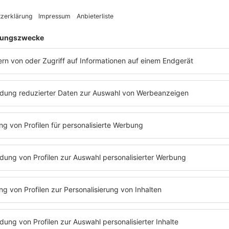
sein. Er sei nicht m
eine große Schauspie
Sylvester Stallone
u
Willis
zweifellos zu d
gewinnt im direkten 
ie