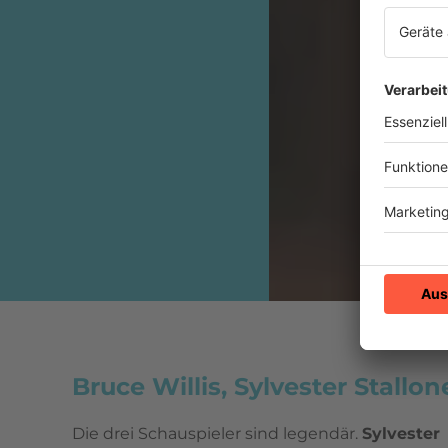
Bruce Willis, Sylvester Stall
Die drei Schauspieler sind legendär.
Sylvester