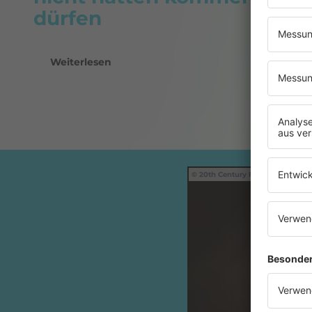
dürfen
Weiterlesen
20th Century Fox • Orion Pictur