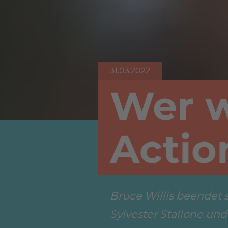
31.03.2022
Wer w
Actio
Bruce Willis beendet s
Sylvester Stallone un