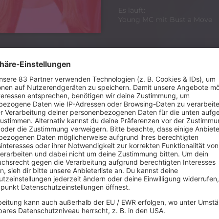
Es läuft:
Young MC mit Bust a Move
Bruce Willis 
verkünden las
Schauspielkar
Bei dem 67-Jährigen 
worden. Diese Sprach