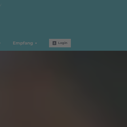
W
Empfang
Login