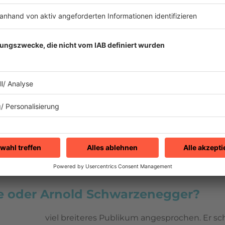
one oder Arnold Schwarzenegger?
viel breiteres Publikum angesprochen. Er sch