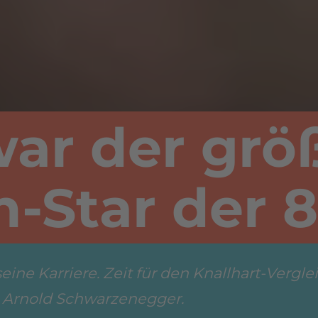
ar der grö
n-Star der 
eine Karriere. Zeit für den Knallhart-Vergl
d Arnold Schwarzenegger.