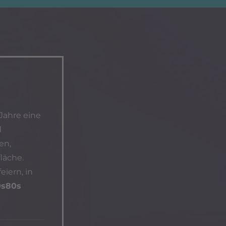
Jahre eine
d
en,
läche.
eiern, in
0s80s