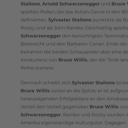
Stallone
,
Arnold Schwarzenegger
und
Bruce 
spielten Rollen, die das Action-Genre in den 80
definierten.
Sylvester Stallone
punktete als B
Rocky und als John Rambo. Gleichzeitig spielt
Schwarzenegger
den berüchtigten Terminato
Bösewicht und den Barbaren Conan. Ende der
bekamen die beiden Schauspieler aber eine de
Konkurrenz von
Bruce Willis
, der die "Stirb l
Reihe startete.
Dennoch schiebt sich
Sylvester Stallone
locke
Bruce Willis
vorbei an die Spitze: er ist aufgru
herausragenden Erfolgsbilanz an den Kinokas
Vorteil den Vorteil gegenüber
Bruce Willis
un
Schwarzenegger
. Rambo und Rocky wurden i
Amerika eigenständige Kulturgüter. Dagegen