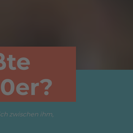
ßte
80er?
eich zwischen ihm,