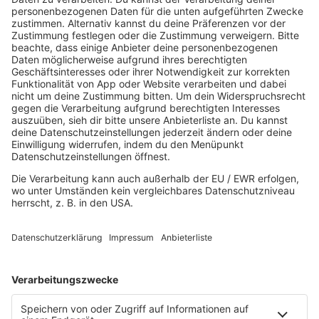
80s80s DARK WAVE
80s80s DEPECHE MODE
80s80s DEUTSCH
80s80s DINNERPARTY
80s80s EBM
80s80s FREESTYLE
80s80s FUNK & SOUL
80s80s HIPHOP
80s80s IN THE MIX
80s80s ITALO DISCO
80s80s ITALO DISCO IN THE MIX
80s80s JACKSON
80s80s LIVE
80s80s LOVE
80s80s MAXIS
80s80s NDW
80s80s NEO
80s80s PARTY
80s80s POP STORIES
80s80s PRINCE