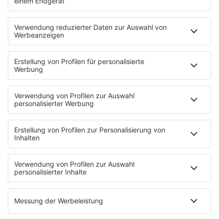
80s80s QUEEN
80s80s REGGAE
80s80s ROCK
80s80s ROMANTIC ROCK
80s80s SOUL BALLADS
80s80s SUMMER
80s80s TECHNO
80s80s WAVE
80s80s XMAS
80s80s YACHT ROCK
60s und 70s gibt es auf NORA
Musik
80s Musik in der DDR
Peters Pop Stories
News
Songsuche
80s Konzerttermine