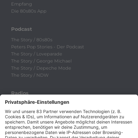
Empfang
Die 80s80s App
Podcast
The Story / 80s80s
Peters Pop Stories - Der Podcast
The Story / Loveparade
The Story / George Michael
The Story / Depeche Mode
The Story / NDW
Radios
80s80s
80s80s ALTERNATIVE
80s80s BOWIE
80s80s BREAKDANCE
80s80s DANCE