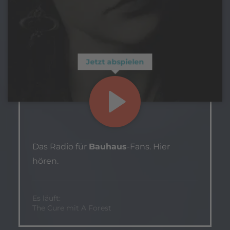
Jetzt abspielen
Das Radio für
Bauhaus
-Fans. Hier
hören.
Es läuft:
The Cure mit A Forest