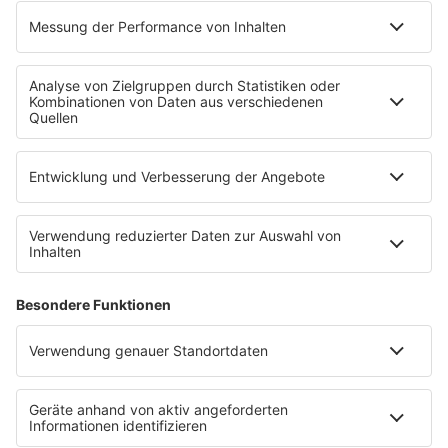
Voting
Countdown
Wunschtitel
Service
FAQ
Kontakt
Datenschutz
Datenschutzeinstellungen
Clubbedingungen
Impressum
90s90s.de
Werbung buchen
Teilnahmebedingungen
Teilnahmebedingungen Social Media
depechemode.de
Jobs bei 80s80s