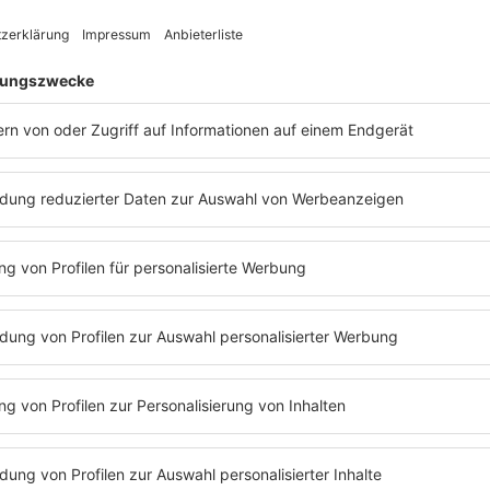
Sir”
richtiger Flop.
mmste
Vielleicht hat das Label zu wenig Promo gem
vielleicht ist es doch eher ein Live-Song? Die
n der
Enttäuschung ist groß.
auf die
Doch
The Cure
haben nicht viel Zeit für Trü
n West
mit dem Anbruch der 80er startet die Erfolg
The Cure
- mit Songs wie “Caterpillar”, “Clos
 nach
und “Love Cats” sind sie nicht nur in ihrer He
den.
sondern auch in vielen anderen Ländern erfol
Mitte des Jahrzehnts sind
Robert Smith
und
 singt,
Band-Kollegen plötzlich zu internationalen 
geworden. Das
1984
erscheinende Album “T
junge
schafft es genau dahin - nämlich in die britis
-
Im gleichen Jahr spielen sie 68 Konzerte auf