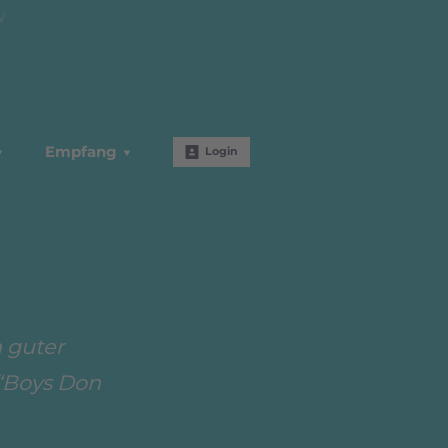
W
Empfang
Login
 guter
 “Boys Don