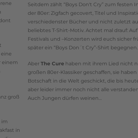
orene
Seitdem zählt “Boys Don't Cry” zum festen I
n
der 80er: Zigfach gecovert, Titel und Inspirat
 dont
verschiedenster Bücher und nicht zuletzt au
beliebtes T-Shirt-Motiv. Achtet mal drauf: Au
Festivals und –Konzerten wird euch sicher f
t
später ein “Boys Don´t Cry”-Shirt begegnen
 eine
r einem
Aber
The Cure
haben mit ihrem Lied nicht n
n
großen 80er-Klassiker geschaffen, sie haben
Botschaft in die Welt geschickt, die bis heute
aber leider immer noch nicht alle verstande
anz groß
Auch Jungen dürfen weinen…
s im
akfast in