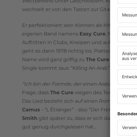
Wettbewerb unter Geschwistern. Kurzentschl
wechselt er von den Tasten zur Gitarre.
Er perfektioniert sein Können als Mitglied sein
eigenen Band namens
Easy Cure
. Nach etlic
Auftritten in Clubs, Kneipen und auf kleinere
geht es dann 1978 richtig los. Plattenvertrag! 
Name wird ganz griffig zu
The Cure
und die er
Single kommt raus: “Killing An Arab”.
“Ich bin der Fremde, der einen Araber tötet”
- k
Frage, dass
The Cure
wegen des Textes Ärger k
Das Lied bezieht sich auf einen Roman von
Alb
Camus
- “L Étranger” - also “Der Fremde” - un
Smith
gibt später zu, dass er sich das Buch wo
gut genug durchgelesen hat...