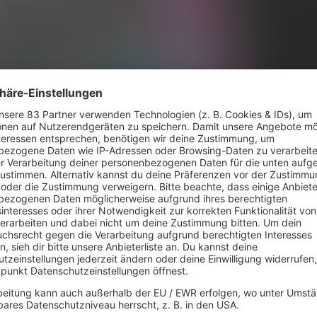
n Hit wird erwachsen.
 Er
Boomtown Rats
mit “I Don't Like Mondays”
ey
Cure
und ihrem vermeintlichen Superhit… k
 gibt es
Spur. In Großbritannien taucht der Song gar 
ht, die
den Charts auf, in Australien schaffen sie es a
99. Angesichts der großen Erwartungen also