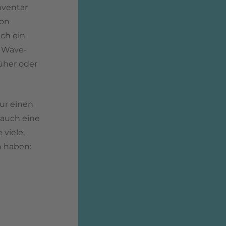
nventar
ion
ch ein
f Wave-
rüher oder
.
ur einen
 auch eine
 viele,
n haben: