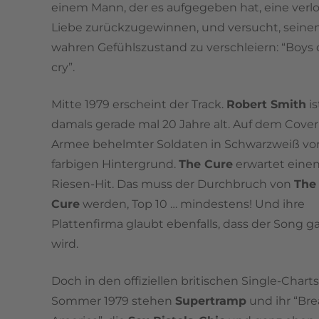
einem Mann, der es aufgegeben hat, eine verl
Liebe zurückzugewinnen, und versucht, seine
wahren Gefühlszustand zu verschleiern: “Boys
cry”.
Mitte 1979 erscheint der Track.
Robert Smith
is
damals gerade mal 20 Jahre alt. Auf dem Cover
Armee behelmter Soldaten in Schwarzweiß vo
farbigen Hintergrund.
The Cure
erwartet eine
Riesen-Hit. Das muss der Durchbruch von
The
Cure
werden, Top 10 … mindestens! Und ihre
Plattenfirma glaubt ebenfalls, dass der Song g
wird.
Doch in den offiziellen britischen Single-Chart
Sommer 1979 stehen
Supertramp
und ihr “Bre