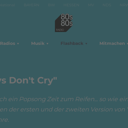
National
BAYERN
BW
HESSEN
MV
NDS
NR
Radios
Musik
Flashback
Mitmachen
s Don't Cry"
 ein Popsong Zeit zum Reifen... so wie ein
en der ersten und der zweiten Version von
hre.