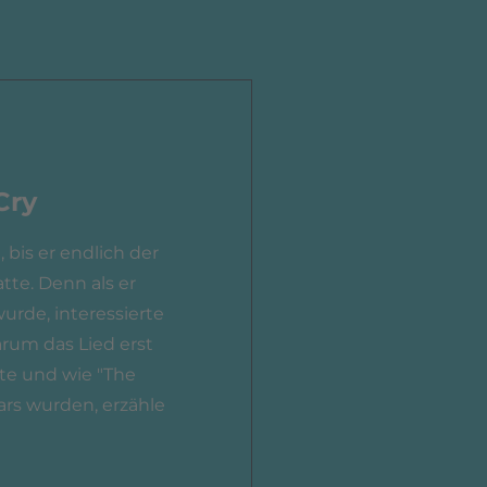
Cry
 bis er endlich der
tte. Denn als er
urde, interessierte
rum das Lied erst
rte und wie "The
ars wurden, erzähle