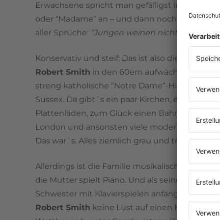
Erwachsene spricht man gefälligst immer mit “
oder “Madame” an – und dann noch der schli
aller Sprüche:
“Jungen weinen nicht”
.
Konservativ und steif: Das ist also die Familie, i
Robert Smith
in den 60ern aufwächst. Er geht 
streng katholische “Notre Dame”-Highschool i
Sussex. Da gibt´s ein paar Kirchen, ein, zwei
Plattenläden, zum Glück einen Bahnanschluss
London und ansonsten viele moderne Bausün
Das war´s. Alles ziemlich grau und trist.
Allerdings ist die Familie musikalisch: Der Vater
die Mutter spielt Piano. Und als seine jüngere
Schwester mit Klavierspielen anfängt, hat der 
Robert Smith
keine Lust auf einen Konkurrenz