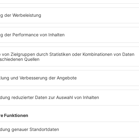
ossen
ganzen Welt.
1986
haben
The Cure
dann genug Material fü
er
amtliches Best-Of-Album aller ihrer bisherig
hen
zusammen. Und wenn man an die Chartplat
n Bühnen
von “Boys Don't Cry” Ende der 70er denkt, 
Der Band-
das Lied bei dieser Zusammenstellung viellei
ste
auch einfach ganz dezent unter den Tisch fal
können. Doch tatsächlich hat sich das Lied i
eine
Gothic-Szene
zu einem Hit entwickelt und is
riegen.
Bestandteil ihrer Konzerte – meistens wird es
ert
Zugabe gespielt.
d
Robert
Und so landet der Song nicht nur auf “Stand
hl nicht
Beach: The Singles”, sie veröffentlichen “Boy
Cry” sogar noch mal. Doch die Band und ihr