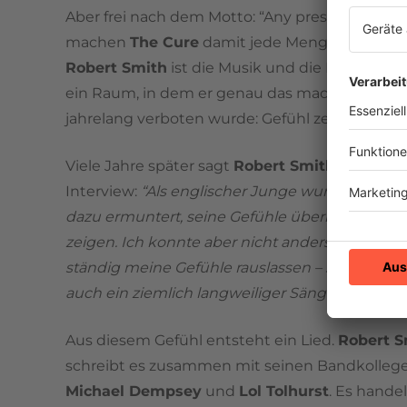
Aber frei nach dem Motto: “Any press is good p
machen
The Cure
damit jede Menge Schlagzei
Robert Smith
ist die Musik und die Bühne dab
ein Raum, in dem er genau das machen darf, 
jahrelang verboten wurde: Gefühl zeigen.
Viele Jahre später sagt
Robert Smith
in einem
Interview:
“Als englischer Junge wurde man d
dazu ermuntert, seine Gefühle überhaupt nicht
zeigen. Ich konnte aber nicht anders, ich muss
ständig meine Gefühle rauslassen – sonst wäre
auch ein ziemlich langweiliger Sänger.”
Aus diesem Gefühl entsteht ein Lied.
Robert S
schreibt es zusammen mit seinen Bandkolleg
Michael Dempsey
und
Lol Tolhurst
. Es hande