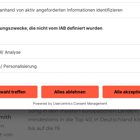
ress”
musikalischer Stil haben sich über die Jahre 
len. Für
eher poppige Richtung entwickelt. Und auc
ei auch
Aufnahmequalität und die veränderte,
was ihm
weiterentwickelte Stimme von
Robert Smit
nach einer neuen Version. Also erscheint de
dem Untertitel “New Voice – New Mix” - und
entsprechend mit neu eingesungenen Voca
amals
neuer Mischung. Auch das Plattencover ist e
 zu
eindeutiger Wink in diese Richtung – die So
te
Schwarzweiß sind verschwunden - dafür ein
 man ja
quietschbunte Plattenhülle mit Sonne, Pal
Pyramide. Beim zweiten Anlauf geht der
The
Song in den meisten europäischen Ländern
mith
mindestens in die Top 40, in Deutschland kle
en
bis auf die 19.
lt von