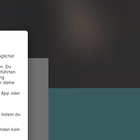
. Von
The
eine
nicht in
uf Platz
 ein