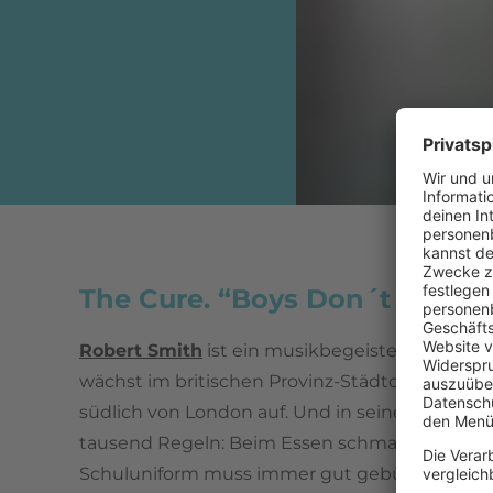
The Cure. “Boys Don´t Cry” Ei
Robert Smith
ist ein musikbegeisterter Teenie.
wächst im britischen Provinz-Städtchen Crawl
südlich von London auf. Und in seiner Kindheit
tausend Regeln: Beim Essen schmatzt man nic
Schuluniform muss immer gut gebügelt sein,