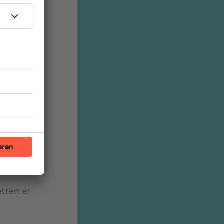
in eine
h die
h
schreien
r Song mit
ls und
in
ldaten in
e
men und
 Cure
-
ttert er