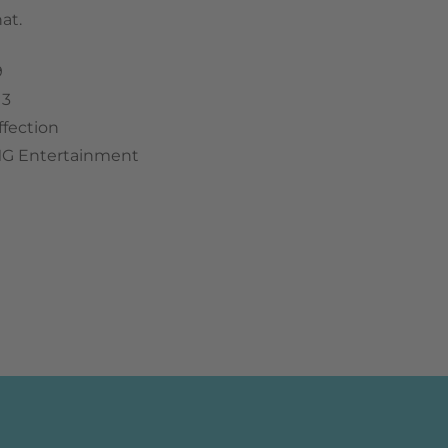
hat.
9
13
ffection
MG Entertainment