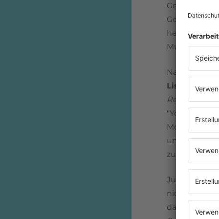
Gewinnerin 
Gerade mal 14 
herausragen
Musiker aus.
Nach ihrem S
Lisa
Stansfie
Records
, ni
"Your Alibis"
Moderatorin 
unter ander
zusammenar
Junges Mädc
nicht einfach
damals die B