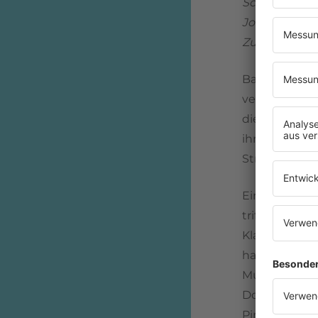
Schule und da
Job beim Fer
Zu der Zeit 
Bald zeigt sic
verkaufen wie
die Assisten
ihre Mutter s
Straße. Vollb
Ein paar Jahr
trifft
Ian Dev
Klassenkamer
hatten sich da
Musik machen,
Doch stattdes
Pints und sin