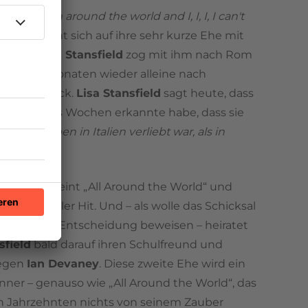
ndäre
"Been around the world and I, I, I, I can't
aby"
bezieht sich auf ihre sehr kurze Ehe mit
Grassi
.
Lisa Stansfield
zog mit ihm nach Rom
nur vier Monaten wieder alleine nach
nnien zurück.
Lisa Stansfield
sagt heute, dass
 nach sechs Wochen erkannte habe, dass sie
 in ein Leben in Italien verliebt war, als in
."
80er erscheint „All Around the World“ und
nternationaler Hit. Und – als wolle das Schicksal
igkeit ihrer Entscheidung beweisen – heiratet
sfield
bald darauf ihren Schulfreund und
legen
Ian Devaney
. Diese zweite Ehe wird ein
ner – genauso wie „All Around the World“, das
h Jahrzehnten nichts von seinem Zauber