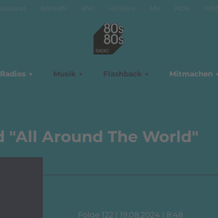
National
BAYERN
BW
HESSEN
MV
NDS
NR
Radios
Musik
Flashback
Mitmachen
ld "All Around The World"
Folge 122 | 19.08.2024 | 8:48