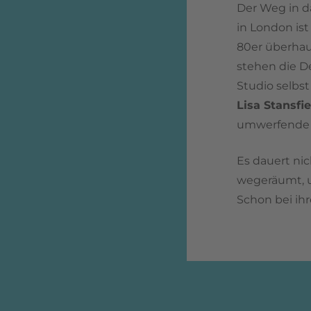
Der Weg in 
in London ist
80er überhau
stehen die De
Studio selbst
Lisa Stansfie
umwerfende 
Es dauert nic
wegeräumt, u
Schon bei ihr