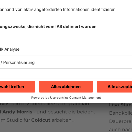
ßen, eine Band zu gründen. Der Namen wird
Das lege
ben Abend gefunden:
Blue Zone
. Schnell
find my b
ne Plattenfirma, mit "Thinking About His
Augusto 
 sie einen Dance-Hit
und nach 
Großbrita
lds
Bandkollegen
Ian Devaney
und
Andy
sie schon
sich auch in Nebenprojekten aus – unter
"wohl eher
Studiomusiker für das Produzentenduo
Augusto..
 gelten in der zweiten 80er-Hälfte als cooler
 als ihre Kollegen
Stock-Aitken-
Ende der 
wird ein i
die Richt
ld
ist ein bisschen eifersüchtig auf
Ian
Lisa Stan
d
Andy Morris
- und besucht die beiden,
Bandkol
im Studio für
Coldcut
arbeiten...
Dauerbren
auch nac