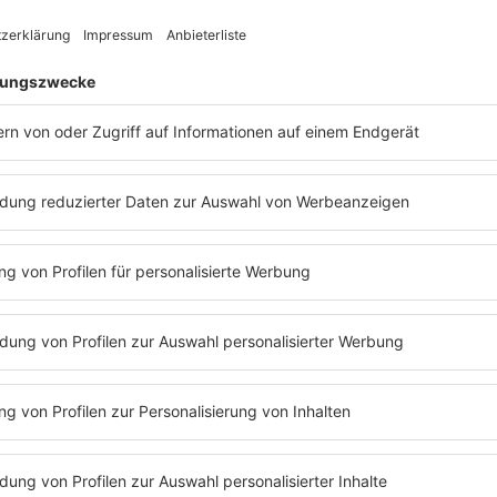
verkündet:
Lisa Stansfield
aus Rochdale.
zu Lisa:
“W
Jahre alt, sticht sie mit ihrer
solltest 
den Stimme Komiker, Tänzer und andere
Das macht
den Erfolg
ieg scheint es nur bergauf zu gehen.
Band
Bue
ld
unterschreibt einen Vertrag bei
Devil
Charts mi
mmt
1981
mit 15 Jahren ihre erste Single
ganzes Le
 auf. Damit nicht genug: Sie wird
zurücklas
der Teenie-Show „Razzmatazz“, wo sie
Zone
gegr
em mit einem jungen
Ricky Gervais
nicht anf
beitet.
schwierig 
Teenager
hen, früher Ruhm – damit umzugehen ist
arbeiten"
. Im Rückblick sagt die Sänger, sie habe
odenhaftung verloren:
"Ich schmiss die
Und so en