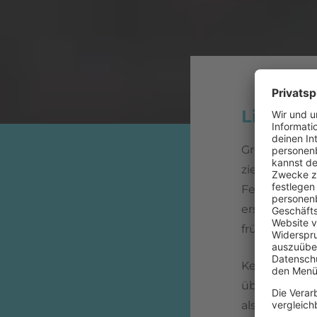
Lisa Sta
Großbritanni
zieht britisc
Fernsehgeräte
ersten große
früher Vorläu
Keine Jury, 
über das größ
als der etwas