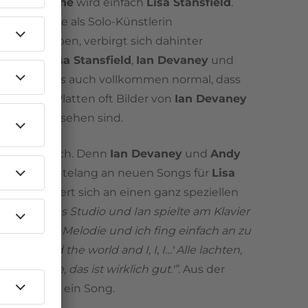
Aus
Buel Zone
wird einfach
Lisa Stansfield
.
 wir sie alle als Solo-Künstlerin
mmen haben, verbirgt sich dahinter
 das Trio
Lisa Stansfield
,
Ian Devaney
und
ris
. So ist es auch vollkommen normal, dass
Stansfield
-Platten oft Bilder von
Ian Devaney
 Morris
zu sehen sind.
ität lohnt sich. Denn
Ian Devaney
und
Andy
beiten nächtelang an neuen Songs für
Lisa
d
. Sie erinnert sich an einen ganz speziellen
"Ich kam ins Studio und Ian spielte am Klavier
 hatte eine Melodie und ich fing einfach an zu
een around the world and I, I, I…' Alle lachten,
agte: 'Warte, das ist wirklich gut.'”
. Aus der
 Idee wird ein Song.