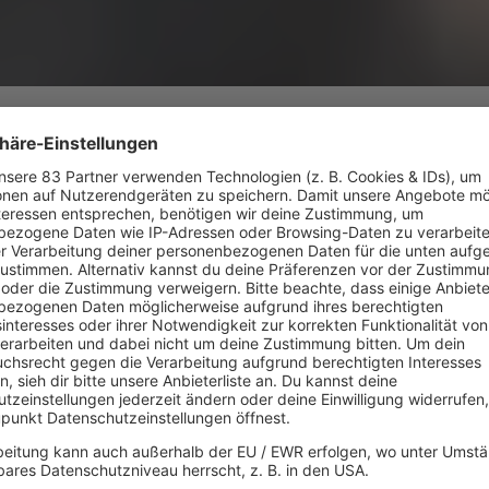
nsfield. All Around the World. Ich od
en,
1980
, freitags, 20:00. Eine Titelmelodie
Sängerin 
he Familien magisch vor die
von
Cold
… ITV zeigt "Search for a Star", eine der
gleich:
"L
n Casting-Shows in Europa - sozusagen ein
Das soll 
fer von "Deutschland sucht den Superstar".
Die Produ
sondern die Zuschauer entscheiden hier
Coldcut f
te Talent. Und die staunen nicht schlecht,
Großbrita
 steife Moderator
Steve Jones
die
- und zug