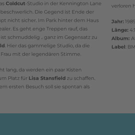
das
Coldcut
-Studio in der Kennington Lane
verloren 
 beschwerlich. Die Gegend ist Ende der
pt nicht sicher. Im Park hinter dem Haus
Jahr:
198
aler. Es geht enge Treppen rauf, das
Länge:
4:
 ist schmuddelig .. ganz im Gegensatz zu
Album:
A
ld
. Hier das gammelige Studio, da die
Label
: B
Frau mit der legendären Stimme.
ht lang, da werden ein paar Kisten
m Platz für
Lisa Stansfield
zu schaffen.
em ersten Besuch soll sie spontan als