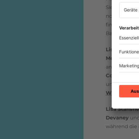
Sie beschlie
noch am sel
finden sie ei
Baby" landen
Lisa
Stansfie
Morris
toben 
anderem als 
Coldcut
. Die
und moderner
Waterman
.
Lisa Stansfie
Devaney
un
während die 