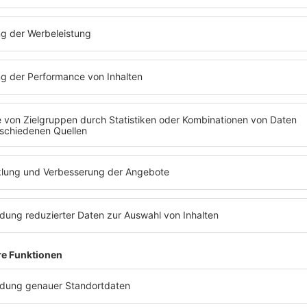
chte, ich hätte das große Los gezogen. Ein
Welten: 
nsehen, genug Geld – was wollte ich mehr?
Auch wenn
war ich ein ziemlicher Dummkopf."
wahrgeno
weiterhin
h, dass ihre Platten sich nicht so gut
Andy Mor
 erhofft. Und in der TV-Show bleibt sie nur
auf
Lisa 
zmoderatorin. Freunde wenden sich ab und
und
Andy
etzt die bockige Teenagerin auf die
remsung statt Vollgas.
Die Loyal
Morris
ar
e später, Mitte der 80er.
Lisa
Stansfield
Stansfiel
aney
und
Andy Morris
. Sie sind
Moment:
aden, Musiker und Freunde. Und die drei
herum. Er
s alles anders vorgestellt... sie wollten gute
singen: 'B
 die Welt verändern, erfolgreich sein.
aber Ian s
sen sitzen sie in einem Pub, trinken viele
spontanen
d sich einig: so kann es nicht weitergehen.