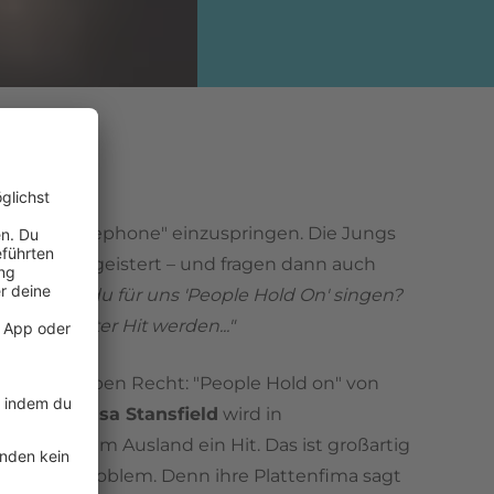
er wir?
bei "My Telephone" einzuspringen. Die Jungs
cut
sind begeistert – und fragen dann auch
isa, kannst du für uns 'People Hold On' singen?
unser nächster Hit werden..."
zenten haben Recht: "People Hold on" von
eaturing Lisa Stansfield
wird in
nnien und im Ausland ein Hit. Das ist großartig
leich ein Problem. Denn ihre Plattenfima sagt