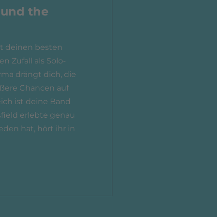
round the
mit deinen besten
 Zufall als Solo-
rma drängt dich, die
rößere Chancen auf
eich ist deine Band
nsfield erlebte genau
eden hat, hört ihr in