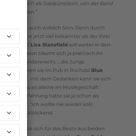
ir wollen dich als Solokünstlerin, von der Band
du dich trennen.”
 einerseits auch wirklich Sinn. Denn durch
 ist ihr Name jetzt viel bekannter als der ihrer
l Zone
. Und
Lisa Stansfield
will weiter in den
tspielen, davon träumt sich ja praktisch ihr
ben. Aber andererseits ... die Jungs
sen, mit denen sie im Pub in Rochdal
Blue
ündet hat... mit dem Gedanken kann sie sich
reunden. Das es alleine im Musikgeschäft
ist, diese Erfahrung hatte sie ja schon als
in gemacht:
"Ich wollte nie wieder solo
, sagt sie rückblickend.
tscheidet sie sich für das Beste aus beiden