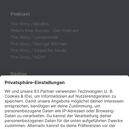
Podcast
The Story / 80s80s
Peters Pop Stories - Der Podcast
The Story / Loveparade
The Story / George Michael
The Story / Depeche Mode
The Story / NDW
Radios
80s80s
80s80s ALTERNATIVE
80s80s BOWIE
80s80s BREAKDANCE
80s80s DANCE
80s80s DARK WAVE
80s80s DEPECHE MODE