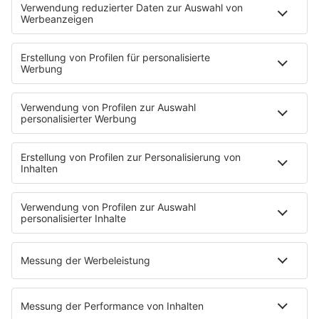
80s80s ROCK
80s80s ROMANTIC ROCK
80s80s SOUL BALLADS
80s80s SUMMER
80s80s TECHNO
80s80s WAVE
80s80s XMAS
80s80s YACHT ROCK
60s und 70s gibt es auf NORA
Musik
80s Musik in der DDR
Peters Pop Stories
News
Songsuche
80s Konzerttermine
Voting