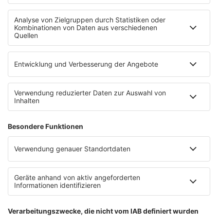
Countdown
Wunschtitel
Service
FAQ
Kontakt
Datenschutz
Datenschutzeinstellungen
Clubbedingungen
Impressum
90s90s.de
Werbung buchen
Teilnahmebedingungen
Teilnahmebedingungen Social Media
depechemode.de
Jobs bei 80s80s