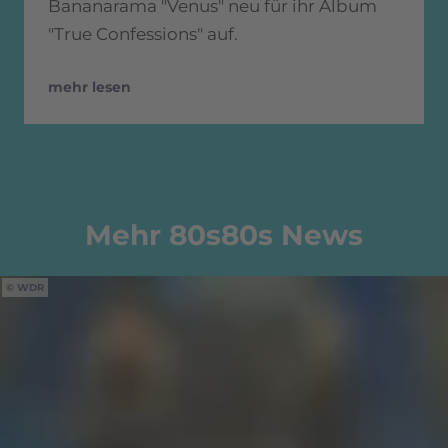
Bananarama "Venus" neu für ihr Album
"True Confessions" auf.
mehr lesen
Mehr 80s80s News
WDR