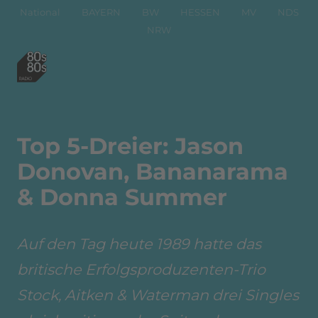
National
BAYERN
BW
HESSEN
MV
NDS
NRW
Top 5-Dreier: Jason
Donovan, Bananarama
& Donna Summer
Auf den Tag heute 1989 hatte das
britische Erfolgsproduzenten-Trio
Stock, Aitken & Waterman drei Singles