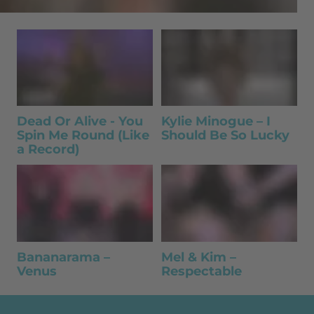
Dead Or Alive - You
Kylie Minogue – I
Spin Me Round (Like
Should Be So Lucky
a Record)
Bananarama –
Mel & Kim –
Venus
Respectable