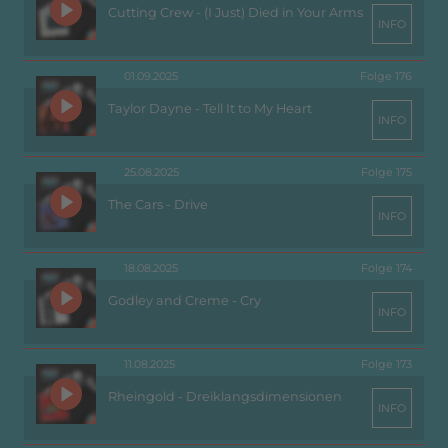
Cutting Crew - (I Just) Died in Your Arms
INFO
01.09.2025
Folge 176
Taylor Dayne - Tell It to My Heart
INFO
25.08.2025
Folge 175
The Cars - Drive
INFO
18.08.2025
Folge 174
Godley and Creme - Cry
INFO
11.08.2025
Folge 173
Rheingold - Dreiklangsdimensionen
INFO