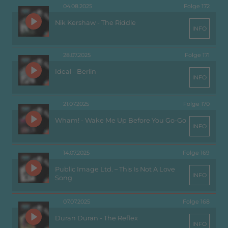
04.08.2025
Folge 172
Nik Kershaw - The Riddle
INFO
28.07.2025
Folge 171
Ideal - Berlin
INFO
21.07.2025
Folge 170
Wham! - Wake Me Up Before You Go-Go
INFO
14.07.2025
Folge 169
Public Image Ltd. – This Is Not A Love
INFO
Song
07.07.2025
Folge 168
Duran Duran - The Reflex
INFO