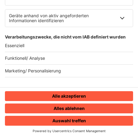
20.01.2025
Folge 144
Madonna - Papa, Don´t Preach
INFO
13.01.2025
Folge 143
Joan Jett & the Blackhearts - I love Rock
INFO
´n Roll
06.01.2025
Folge 142
Eddy Grant - I Don’t Wanna Dance
INFO
30.12.2024
Folge 141
Eddie Murphy - Party All the Time
INFO
23.12.2024
Folge 140
HOME
RADIOS
MENÜ
LOGIN
USA For Africa - We Are The World
INFO