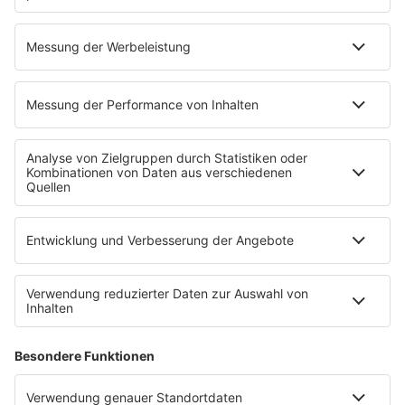
R.E.M. - It’s the End of the World as We
INFO
Know It (And I Feel Fine)
17.02.2025
Folge 148
Kim Carnes - Bette Davis Eyes
INFO
10.02.2025
Folge 147
Icehouse - Hey Little Girl
INFO
03.02.2025
Folge 146
Salt´n Pepa - Push It
INFO
27.01.2025
Folge 145
Guns N’ Roses - Sweet Child o’ Mine
INFO