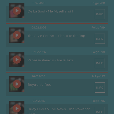
16.02.2026
Folge 200
De La Soul - Me Myself and I
INFO
09.02.2026
Folge 199
The Style Council – Shout to the Top
INFO
02.02.2026
Folge 198
Vanessa Paradis - Joe le Taxi
INFO
26.01.2026
Folge 197
Boytronic -You
INFO
19.01.2026
Folge 196
Huey Lewis & The News - The Power of
INFO
Love