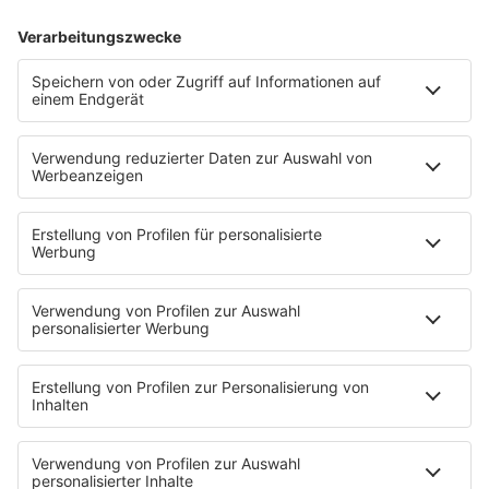
24.03.2025
Folge 153
MARRS - Pump Up the Volume
INFO
17.03.2025
Folge 152
The Human League - Being Boiled
INFO
10.03.2025
Folge 151
Righeira - Vamos a la Playa
INFO
03.03.2025
Folge 150
Belinda Carlisle - Heaven Is A Place On
INFO
Earth
24.02.2025
Folge 149