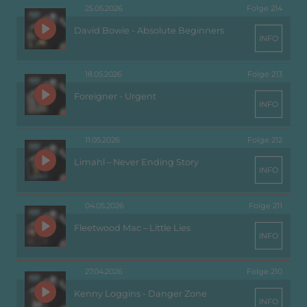
25.05.2026
Folge 214
David Bowie - Absolute Beginners
INFO
18.05.2026
Folge 213
Foreigner - Urgent
INFO
11.05.2026
Folge 212
Limahl – Never Ending Story
INFO
04.05.2026
Folge 211
Fleetwood Mac – Little Lies
INFO
27.04.2026
Folge 210
Kenny Loggins - Danger Zone
INFO