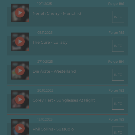
10.11.2025
Folge 186
Neneh Cherry - Manchild
INFO
03.11.2025
Folge 185
The Cure - Lullaby
INFO
27.10.2025
Folge 184
Die Ärzte - Westerland
INFO
20.10.2025
Folge 183
Corey Hart - Sunglasses At Night
INFO
13.10.2025
Folge 182
Phil Collins - Sussudio
INFO