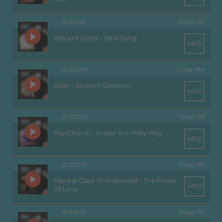
12.01.2026
Folge 195
Howard Jones - New Song
INFO
05.01.2026
Folge 194
Sade - Smooth Operator
INFO
29.12.2025
Folge 193
The Church - Under the Milky Way
INFO
22.12.2025
Folge 192
Frankie Goes To Hollywood - The Power
INFO
Of Love
15.12.2025
Folge 191