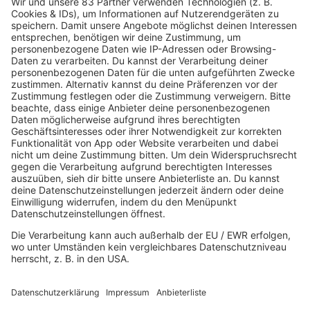
28.04.2025
Folge 158
Tears for Fears - Everybody Wants to Rule
INFO
the World
21.04.2025
Folge 157
Robert Palmer - Johnny and Mary
INFO
14.04.2025
Folge 156
The Proclaimers - I'm Gonna Be (500
INFO
Miles)
07.04.2025
Folge 155
U2 - Where the Streets Have No Name
INFO
31.03.2025
Folge 154
Michael Jackson - Wanna Be Startin'
INFO
Somethin'