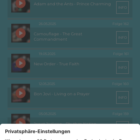
Adam and the Ants - Prince Charming
INFO
26.05.2025
Folge 162
Camouflage - The Great
INFO
Commandment
19.05.2025
Folge 161
New Order - True Faith
INFO
12.05.2025
Folge 160
Bon Jovi - Living on a Prayer
INFO
05.05.2025
Folge 159
Janet Jackson - Rhythm Nation
INFO