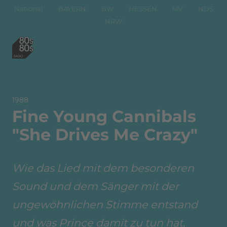
National
BAYERN
BW
HESSEN
MV
NDS
NRW
1988
Fine Young Cannibals
"She Drives Me Crazy"
Wie das Lied mit dem besonderen
Sound und dem Sänger mit der
ungewöhnlichen Stimme entstand
und was Prince damit zu tun hat,