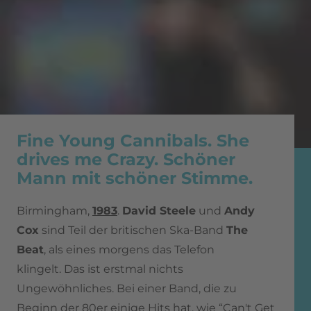
Fine Young Cannibals. She
drives me Crazy. Schöner
Mann mit schöner Stimme.
Birmingham,
1983
.
David Steele
und
Andy
Cox
sind Teil der britischen Ska-Band
The
Beat
, als eines morgens das Telefon
klingelt. Das ist erstmal nichts
Ungewöhnliches. Bei einer Band, die zu
Beginn der 80er einige Hits hat, wie “Can't Get