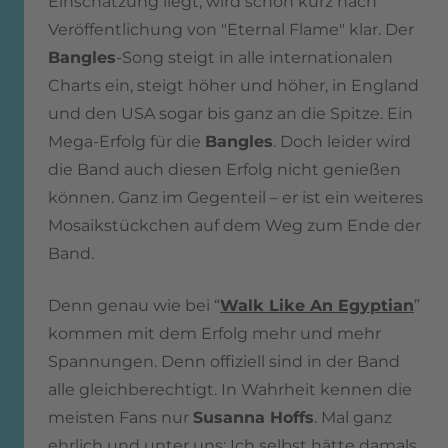
Einschätzung liegt, wird schon kurz nach
Veröffentlichung von "Eternal Flame" klar. Der
Bangles
-Song steigt in alle internationalen
Charts ein, steigt höher und höher, in England
und den USA sogar bis ganz an die Spitze. Ein
Mega-Erfolg für die
Bangles
.
Doch leider wird
die Band auch diesen Erfolg nicht genießen
können. Ganz im Gegenteil – er ist ein weiteres
Mosaikstückchen auf dem Weg zum Ende der
Band.
Denn genau wie bei “
Walk Like An Egyptian
”
kommen mit dem Erfolg mehr und mehr
Spannungen. Denn offiziell sind in der Band
alle gleichberechtigt. In Wahrheit kennen die
meisten Fans nur
Susanna Hoffs
. Mal ganz
ehrlich und unter uns: Ich selbst hätte damals