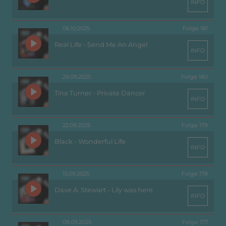
INFO
06.10.2025
Folge 181
Real Life - Send Me An Angel
INFO
29.09.2025
Folge 180
Tina Turner - Private Dancer
INFO
22.09.2025
Folge 179
Black - Wonderful Life
INFO
15.09.2025
Folge 178
Dave A. Stewart - Lily was here
INFO
08.09.2025
Folge 177