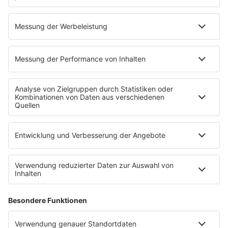
Adam and the Ants - Prince Charming
INFO
26.05.2025
Folge 162
Camouflage - The Great
INFO
Commandment
19.05.2025
Folge 161
New Order - True Faith
INFO
12.05.2025
Folge 160
Bon Jovi - Living on a Prayer
INFO
05.05.2025
Folge 159
Janet Jackson - Rhythm Nation
INFO