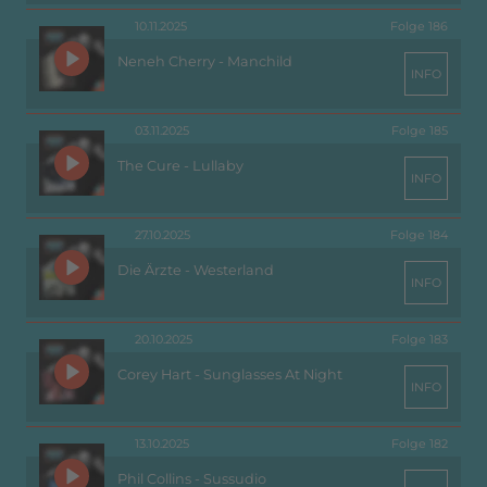
10.11.2025
Folge 186
Neneh Cherry - Manchild
INFO
03.11.2025
Folge 185
The Cure - Lullaby
INFO
27.10.2025
Folge 184
Die Ärzte - Westerland
INFO
20.10.2025
Folge 183
Corey Hart - Sunglasses At Night
INFO
13.10.2025
Folge 182
Phil Collins - Sussudio