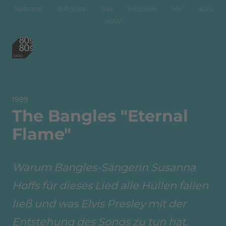
National
BAYERN
BW
HESSEN
MV
NDS
NRW
1989
The Bangles "Eternal
Flame"
Warum Bangles-Sängerin Susanna
Hoffs für dieses Lied alle Hüllen fallen
ließ und was Elvis Presley mit der
Entstehung des Songs zu tun hat,