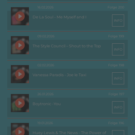
16.02.2026
Folge 200
De La Soul - Me Myself and I
INFO
09.02.2026
Folge 199
The Style Council – Shout to the Top
INFO
02.02.2026
Folge 198
Vanessa Paradis - Joe le Taxi
INFO
26.01.2026
Folge 197
Boytronic -You
INFO
19.01.2026
Folge 196
Huey Lewis & The News - The Power of