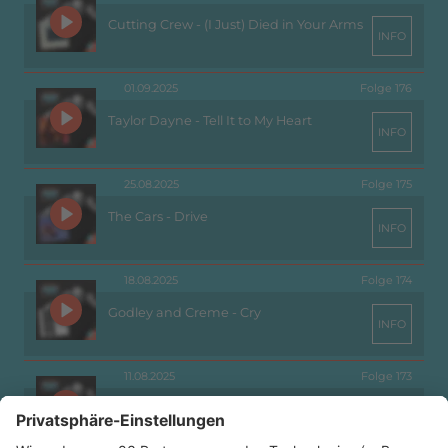
Cutting Crew - (I Just) Died in Your Arms
INFO
01.09.2025
Folge 176
Taylor Dayne - Tell It to My Heart
INFO
25.08.2025
Folge 175
The Cars - Drive
INFO
18.08.2025
Folge 174
Godley and Creme - Cry
INFO
11.08.2025
Folge 173
Rheingold - Dreiklangsdimensionen
INFO