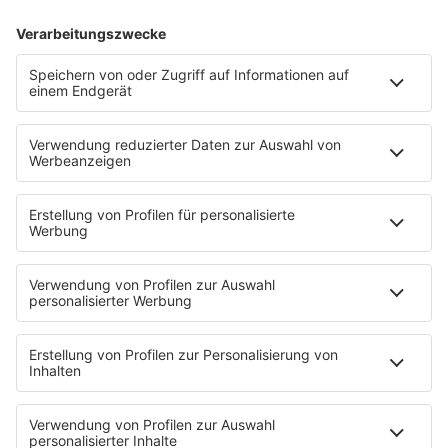
INFO
30.06.2025
Folge 167
Bruce & Bongo - Geil
INFO
23.06.2025
Folge 166
Steve Miller - Abracadabra
INFO
16.06.2025
Folge 165
Frida - I know There Is Something Going
INFO
On
09.06.2025
Folge 164
Billy Joel - We Didn't Start the Fire
INFO
02.06.2025
Folge 163