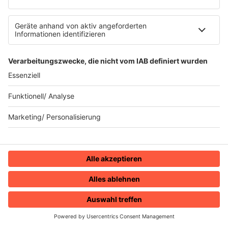
28.04.2025
Folge 158
Tears for Fears - Everybody Wants to Rule
INFO
the World
21.04.2025
Folge 157
Robert Palmer - Johnny and Mary
INFO
14.04.2025
Folge 156
The Proclaimers - I'm Gonna Be (500
INFO
Miles)
07.04.2025
Folge 155
U2 - Where the Streets Have No Name
INFO
31.03.2025
Folge 154
HOME
RADIOS
MENÜ
LOGIN
Michael Jackson - Wanna Be Startin'