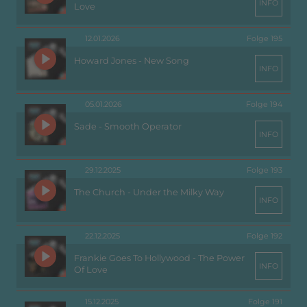
INFO
Love
12.01.2026
Folge 195
Howard Jones - New Song
INFO
05.01.2026
Folge 194
Sade - Smooth Operator
INFO
29.12.2025
Folge 193
The Church - Under the Milky Way
INFO
22.12.2025
Folge 192
Frankie Goes To Hollywood - The Power
INFO
Of Love
15.12.2025
Folge 191