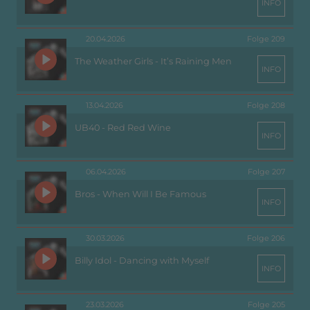
INFO
20.04.2026
Folge 209
The Weather Girls - It’s Raining Men
INFO
13.04.2026
Folge 208
UB40 - Red Red Wine
INFO
06.04.2026
Folge 207
Bros - When Will I Be Famous
INFO
30.03.2026
Folge 206
Billy Idol - Dancing with Myself
INFO
23.03.2026
Folge 205