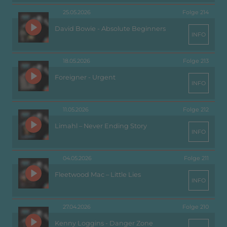
25.05.2026
Folge 214
David Bowie - Absolute Beginners
INFO
18.05.2026
Folge 213
Foreigner - Urgent
INFO
11.05.2026
Folge 212
Limahl – Never Ending Story
INFO
04.05.2026
Folge 211
Fleetwood Mac – Little Lies
INFO
27.04.2026
Folge 210
Kenny Loggins - Danger Zone