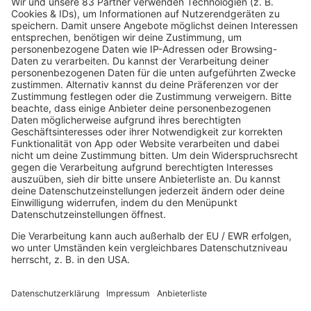
04.08.2025
Folge 172
Nik Kershaw - The Riddle
INFO
28.07.2025
Folge 171
Ideal - Berlin
INFO
21.07.2025
Folge 170
Wham! - Wake Me Up Before You Go-Go
INFO
14.07.2025
Folge 169
Public Image Ltd. – This Is Not A Love
INFO
Song
07.07.2025
Folge 168
Duran Duran - The Reflex