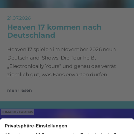
21.07.2026
Heaven 17 kommen nach
Deutschland
Heaven 17 spielen im November 2026 neun
Deutschland-Shows. Die Tour heißt
„Electronically Yours“ und genau das verrät
ziemlich gut, was Fans erwarten dürfen.
mehr lesen
IMAGO / FAMOUS