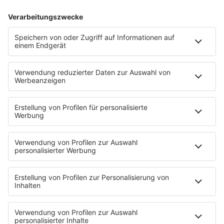
mehr lesen
Pro-Event Entertainment GmbH / Markus Krampe
Recap
So war die Hamburg-Premiere
von "Die 80er Live"