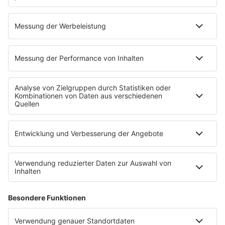
Am 18. Juli 2026 gastierten "Die 80er Live" das
erste Mal in der Hansestadt und die Premiere
im HSV-Stadion hätte nicht besser laufen
können. 80s80s war für euch mit dabei.
mehr lesen
Mehr davon
80s80s Countdown
Stimme für Deine 5 Favoriten und schicke