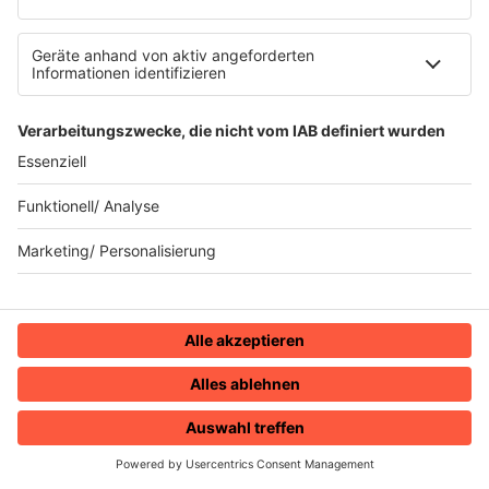
so Deine Lieblingssongs zurück ins Radio.
Das Ergebnis aller Votings hörst Du ab
sofort jeden
Sonntag von 12 bis 15 Uhr
im
80s80s Countdown – auf 80s80s Real 80s
Radio.
Hier abstimmen
HOME
RADIOS
MENÜ
LOGIN