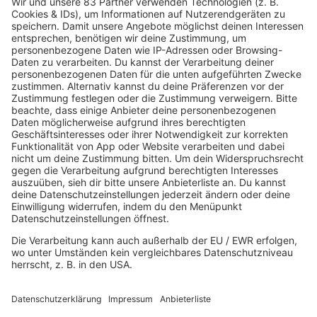
20.07.2026
Roger Taylor von Queen
kündigt Soloalbum an
Neue Musik, prominente Unterstützung aus
Südafrika und Hoffnung auf weitere Queen-
Konzerte: Der Queen-Drummer blickt nach
vorn. Außerdem verrät er, warum sein neues
Album ein Spiegel unserer Zeit ist.