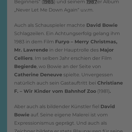
Beginners“ (
1985
) und seinem
1987
er Album
„Never Let Me Down Again“ u.v.m.
Auch als Schauspieler machte
David Bowie
Schlagzeilen. Ein Achtungserfolg gelang ihm
1983 in dem Film
Furyo – Merry Christmas,
Mr. Lawrende
in der Hauptrolle des
Major
Celliers
. Im selben Jahr erschien der Film
Begierde
, wo Bowie an der Seite von
Catherine Deneuve
spielte. Unvergessen
natürlich auch sein Gastauftritt bei
Christiane
F. – Wir Kinder vom Bahnhof Zoo
(1981)
.
Aber auch als bildender Künstler fiel
David
Bowie
auf. Seine eigene Malerei ist vom
Expressionismus geprägt. Und auch als
Zeichner bildete er stets Blaupausen für seine