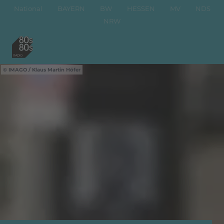
National
BAYERN
BW
HESSEN
MV
NDS
NRW
IMAGO / Klaus Martin Höfer