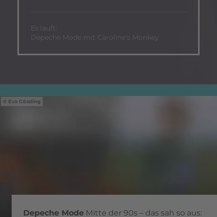
Es läuft:
Depeche Mode mit Caroline's Monkey
Eva Gössling
Depeche Mode
Mitte der 90s – das sah so aus: