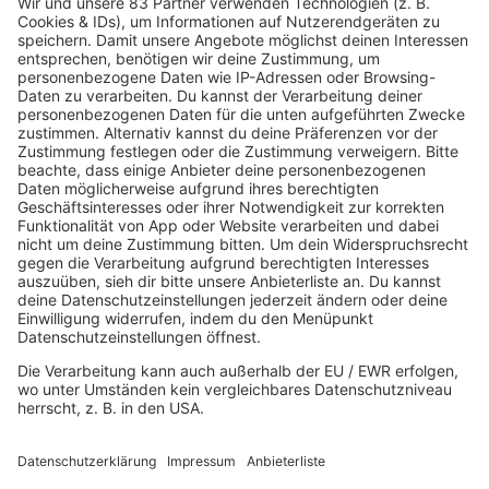
1984
Depeche Mode "Master And
Servant"
Im Text von "Master And Servant" geht es um
sexuelle Praktiken der Unterwerfung, was in
den 80s noch zu deutlicher Kritik Anlass bot.
mehr lesen