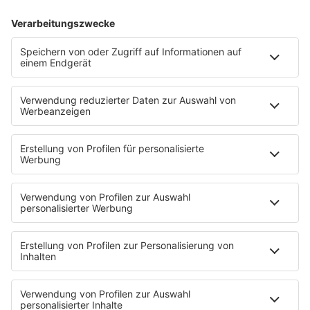
Sender
80s80s Sendeplan
Empfang
Die 80s80s App
Podcast
The Story / 80s80s
Peters Pop Stories - Der Podcast
The Story / Loveparade
The Story / George Michael
The Story / Depeche Mode
The Story / NDW