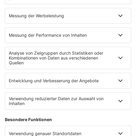
Radios
80s80s
80s80s ALTERNATIVE
80s80s BOWIE
80s80s BREAKDANCE
80s80s DANCE
80s80s DARK WAVE
80s80s DEPECHE MODE
80s80s DEUTSCH
80s80s DINNERPARTY
80s80s EBM
80s80s FREESTYLE
80s80s FUNK & SOUL
80s80s HIPHOP
80s80s IN THE MIX
80s80s ITALO DISCO
80s80s ITALO DISCO IN THE MIX
80s80s JACKSON