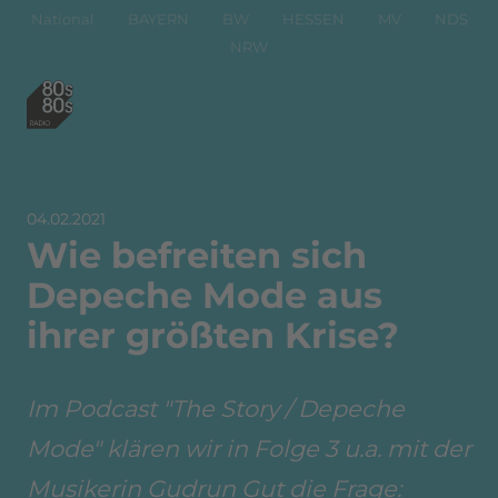
National
BAYERN
BW
HESSEN
MV
NDS
NRW
04.02.2021
Wie befreiten sich
Depeche Mode aus
ihrer größten Krise?
Im Podcast "The Story / Depeche
Mode" klären wir in Folge 3 u.a. mit der
Musikerin Gudrun Gut die Frage: