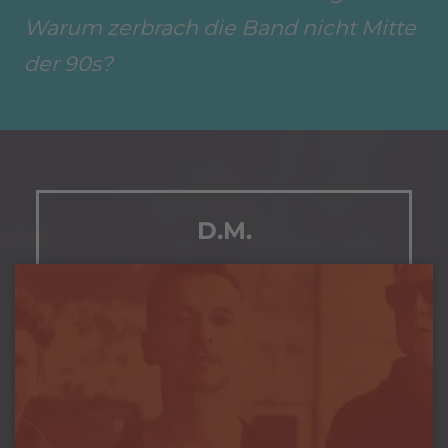
Warum zerbrach die Band nicht Mitte
der 90s?
D.M.