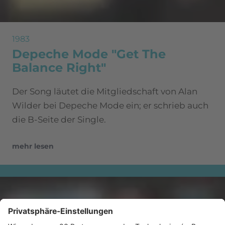
1983
Depeche Mode "Get The
Balance Right"
Der Song läutet die Mitgliedschaft von Alan
Wilder bei Depeche Mode ein; er schrieb auch
die B-Seite der Single.
mehr lesen