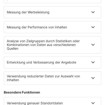
Sender
80s80s Sendeplan
Empfang
Die 80s80s App
Podcast
The Story / 80s80s
Peters Pop Stories - Der Podcast
The Story / Loveparade
The Story / George Michael
The Story / Depeche Mode