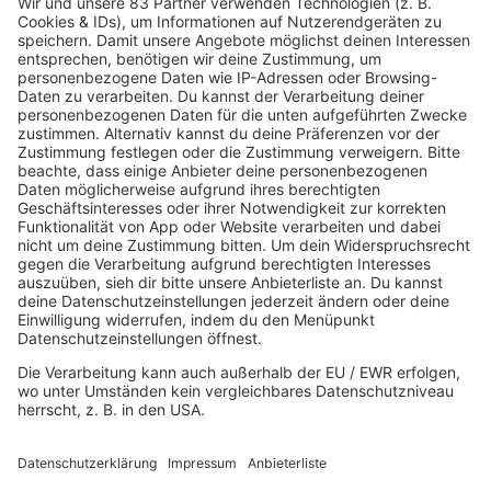
Am 18. Juli 2026 gastierten "Die 80er Live" das
erste Mal in der Hansestadt und die Premiere
im HSV-Stadion hätte nicht besser laufen
können. 80s80s war für euch mit dabei.
mehr lesen
Mehr davon
80s80s Countdown
Stimme für Deine 5 Favoriten und schicke