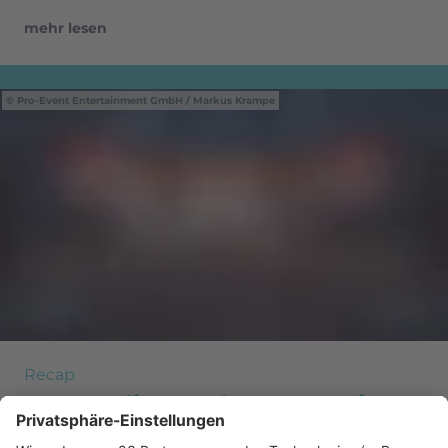
mehr lesen
Pro-Event Entertainment GmbH / Markus Krampe
Recap
So war die Hamburg-Premiere
von "Die 80er Live"