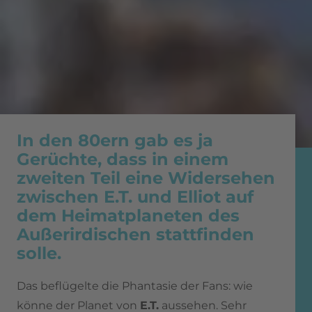
In den 80ern gab es ja
Gerüchte, dass in einem
zweiten Teil eine Widersehen
zwischen E.T. und Elliot auf
dem Heimatplaneten des
Außerirdischen stattfinden
solle.
Das beflügelte die Phantasie der Fans: wie
könne der Planet von
E.T.
aussehen. Sehr