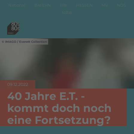
National
BAYERN
BW
HESSEN
MV
NDS
NRW
IMAGO / Everett Collection
09.12.2022
40 Jahre E.T. -
kommt doch noch
eine Fortsetzung?