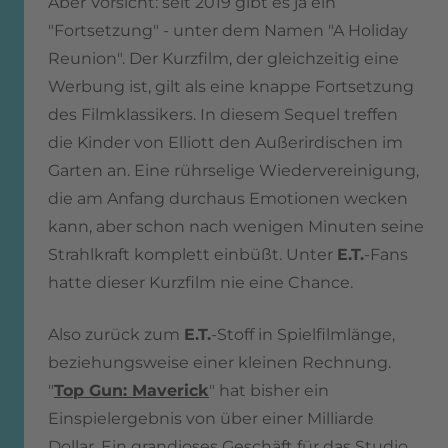
Aber Vorsicht: seit 2019 gibt es ja ein
"Fortsetzung" - unter dem Namen "A Holiday
Reunion". Der Kurzfilm, der gleichzeitig eine
Werbung ist, gilt als eine knappe Fortsetzung
des Filmklassikers. In diesem Sequel treffen
die Kinder von Elliott den Außerirdischen im
Garten an. Eine rührselige Wiedervereinigung,
die am Anfang durchaus Emotionen wecken
kann, aber schon nach wenigen Minuten seine
Strahlkraft komplett einbüßt. Unter
E.T.
-Fans
hatte dieser Kurzfilm nie eine Chance.
Also zurück zum
E.T.
-Stoff in Spielfilmlänge,
beziehungsweise einer kleinen Rechnung.
"
Top Gun: Maverick
" hat bisher ein
Einspielergebnis von über einer Milliarde
Dollar. Ein grandioses Geschäft für das Studio.