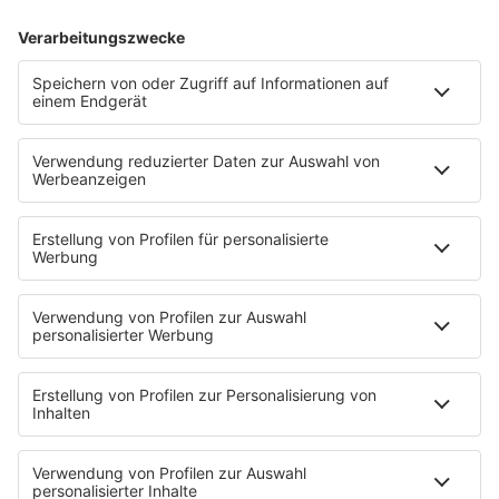
so Deine Lieblingssongs zurück ins Radio.
Das Ergebnis aller Votings hörst Du ab
sofort jeden
Sonntag von 12 bis 15 Uhr
im
80s80s Countdown – auf 80s80s Real 80s
Radio.
Hier abstimmen