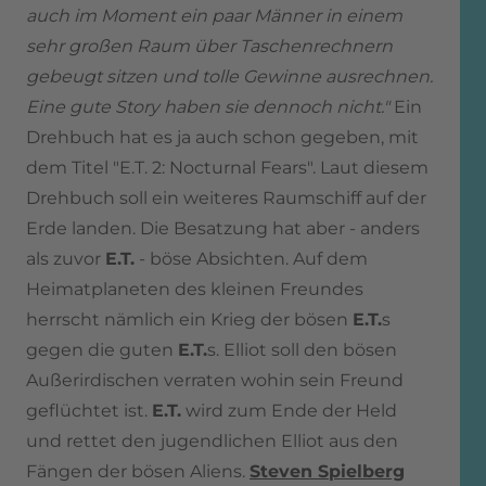
auch im Moment ein paar Männer in einem
sehr großen Raum über Taschenrechnern
gebeugt sitzen und tolle Gewinne ausrechnen.
Eine gute Story haben sie dennoch nicht."
Ein
Drehbuch hat es ja auch schon gegeben, mit
dem Titel "E.T. 2: Nocturnal Fears". Laut diesem
Drehbuch soll ein weiteres Raumschiff auf der
Erde landen. Die Besatzung hat aber - anders
als zuvor
E.T.
- böse Absichten. Auf dem
Heimatplaneten des kleinen Freundes
herrscht nämlich ein Krieg der bösen
E.T.
s
gegen die guten
E.T.
s. Elliot soll den bösen
Außerirdischen verraten wohin sein Freund
geflüchtet ist.
E.T.
wird zum Ende der Held
und rettet den jugendlichen Elliot aus den
Fängen der bösen Aliens.
Steven Spielberg