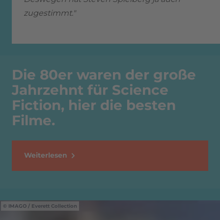
zugestimmt."
Die 80er waren der große
Jahrzehnt für Science
Fiction, hier die besten
Filme.
Weiterlesen
IMAGO / Everett Collection