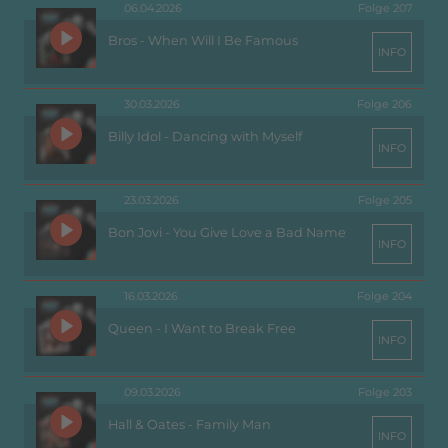
06.04.2026
Folge 207
Bros - When Will I Be Famous
INFO
30.03.2026
Folge 206
Billy Idol - Dancing with Myself
INFO
23.03.2026
Folge 205
Bon Jovi - You Give Love a Bad Name
INFO
16.03.2026
Folge 204
Queen - I Want to Break Free
INFO
09.03.2026
Folge 203
Hall & Oates - Family Man
INFO