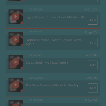
02.03.2026
Folge 202
Sigue Sigue Sputnik - Love Missile F1-11
INFO
23.02.2026
Folge 201
Depeche Mode - Never Let Me Down
INFO
Again
16.02.2026
Folge 200
De La Soul - Me Myself and I
INFO
09.02.2026
Folge 199
The Style Council – Shout to the Top
INFO
02.02.2026
Folge 198