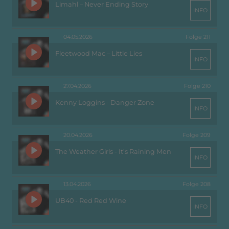
Limahl – Never Ending Story
INFO
04.05.2026
Folge 211
Fleetwood Mac – Little Lies
INFO
27.04.2026
Folge 210
Kenny Loggins - Danger Zone
INFO
20.04.2026
Folge 209
The Weather Girls - It’s Raining Men
INFO
13.04.2026
Folge 208
UB40 - Red Red Wine
INFO