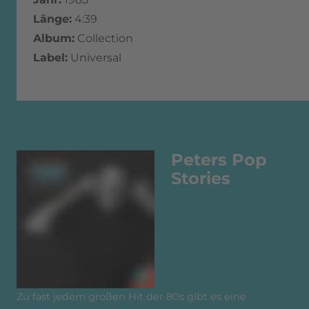
Länge:
4:39
Album:
Collection
Label:
Universal
Peters Pop
Stories
Zu fast jedem großen Hit der 80s gibt es eine