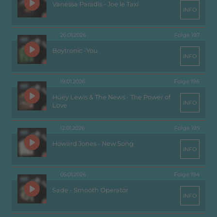
Vanessa Paradis - Joe le Taxi
INFO
26.01.2026
Folge 197
Boytronic -You
INFO
19.01.2026
Folge 196
Huey Lewis & The News - The Power of
INFO
Love
12.01.2026
Folge 195
Howard Jones - New Song
INFO
05.01.2026
Folge 194
Sade - Smooth Operator
INFO