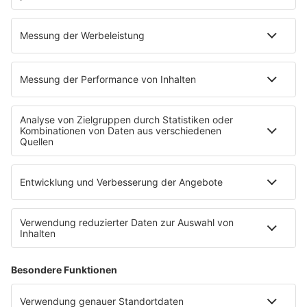
Eddy Grant - I Don’t Wanna Dance
INFO
30.12.2024
Folge 141
Eddie Murphy - Party All the Time
INFO
23.12.2024
Folge 140
USA For Africa - We Are The World
INFO
16.12.2024
Folge 139
Michael Jackson - Smooth Criminal
INFO
09.12.2024
Folge 138
Spider Murphy Gang - Skandal im
INFO
Sperrbezirk