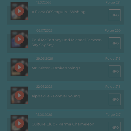
13.07.2026
Folge 221
A Flock Of Seagulls - Wishing
INFO
06.07.2026
Folge 220
Paul McCartney und Michael Jackson -
INFO
Say Say Say
29.06.2026
Folge 219
Mr. Mister – Broken Wings
INFO
22.06.2026
Folge 218
Alphaville - Forever Young
INFO
15.06.2026
Folge 217
Culture Club - Karma Chameleon
INFO