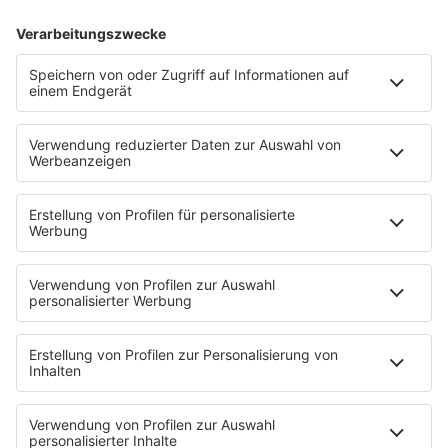
03.02.2025
Folge 146
Salt´n Pepa - Push It
INFO
27.01.2025
Folge 145
Guns N’ Roses - Sweet Child o’ Mine
INFO
20.01.2025
Folge 144
Madonna - Papa, Don´t Preach
INFO
13.01.2025
Folge 143
Joan Jett & the Blackhearts - I love Rock
INFO
´n Roll
06.01.2025
Folge 142