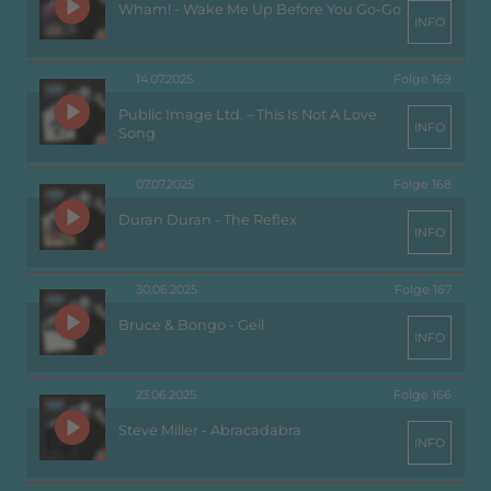
Wham! - Wake Me Up Before You Go-Go
INFO
14.07.2025
Folge 169
Public Image Ltd. – This Is Not A Love
INFO
Song
07.07.2025
Folge 168
Duran Duran - The Reflex
INFO
30.06.2025
Folge 167
Bruce & Bongo - Geil
INFO
23.06.2025
Folge 166
Steve Miller - Abracadabra
INFO