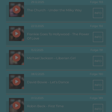
29.12.2025
Folge 193
The Church - Under the Milky Way
INFO
22.12.2025
Folge 192
Frankie Goes To Hollywood - The Power
INFO
Of Love
15.12.2025
Folge 191
Michael Jackson – Liberian Girl
INFO
08.12.2025
Folge 190
David Bowie - Let’s Dance
INFO
01.12.2025
Folge 189
Robin Beck - First Time
INFO