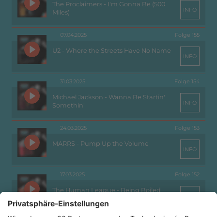
The Proclaimers - I'm Gonna Be (500
INFO
Miles)
07.04.2025
Folge 155
U2 - Where the Streets Have No Name
INFO
31.03.2025
Folge 154
Michael Jackson - Wanna Be Startin'
INFO
Somethin'
24.03.2025
Folge 153
MARRS - Pump Up the Volume
INFO
17.03.2025
Folge 152
The Human League - Being Boiled
INFO