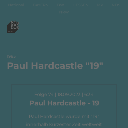
National
BAYERN
BW
HESSEN
MV
NDS
NRW
1985
Paul Hardcastle "19"
Folge 74 | 18.09.2023 | 6:34
Paul Hardcastle - 19
Paul Hardcastle wurde mit "19"
innerhalb kürzester Zeit weltweit