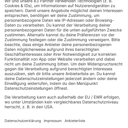
10.03.2025
Folge 151
Righeira - Vamos a la Playa
INFO
03.03.2025
Folge 150
Belinda Carlisle - Heaven Is A Place On
INFO
Earth
24.02.2025
Folge 149
R.E.M. - It’s the End of the World as We
INFO
Know It (And I Feel Fine)
17.02.2025
Folge 148
Kim Carnes - Bette Davis Eyes
INFO
10.02.2025
Folge 147
Icehouse - Hey Little Girl
INFO