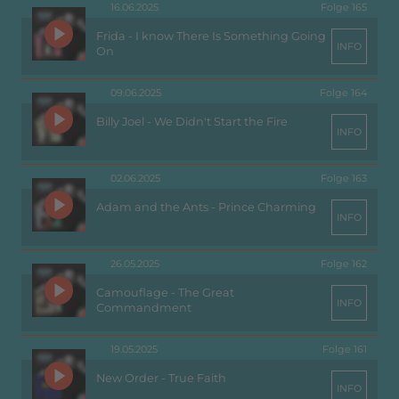
16.06.2025
Folge 165
Frida - I know There Is Something Going
INFO
On
09.06.2025
Folge 164
Billy Joel - We Didn't Start the Fire
INFO
02.06.2025
Folge 163
Adam and the Ants - Prince Charming
INFO
26.05.2025
Folge 162
Camouflage - The Great
INFO
Commandment
19.05.2025
Folge 161
New Order - True Faith
INFO