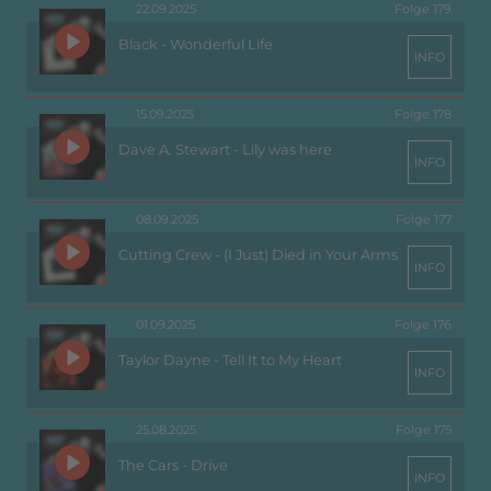
22.09.2025
Folge 179
Black - Wonderful Life
INFO
15.09.2025
Folge 178
Dave A. Stewart - Lily was here
INFO
08.09.2025
Folge 177
Cutting Crew - (I Just) Died in Your Arms
INFO
01.09.2025
Folge 176
Taylor Dayne - Tell It to My Heart
INFO
25.08.2025
Folge 175
The Cars - Drive
INFO