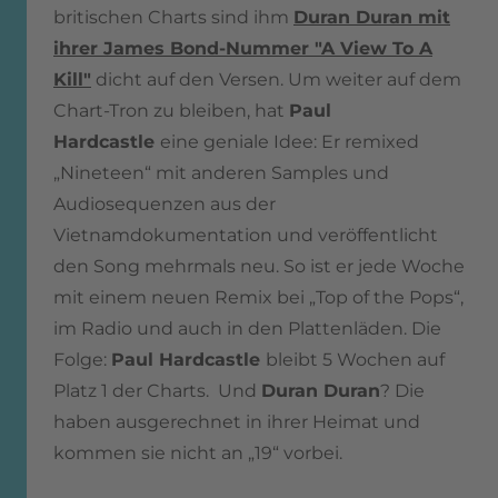
britischen Charts sind ihm
Duran Duran mit
ihrer James Bond-Nummer "A View To A
Kill"
dicht auf den Versen. Um weiter auf dem
Chart-Tron zu bleiben, hat
Paul
Hardcastle
eine geniale Idee: Er remixed
„Nineteen“ mit anderen Samples und
Audiosequenzen aus der
Vietnamdokumentation und veröffentlicht
den Song mehrmals neu. So ist er jede Woche
mit einem neuen Remix bei „Top of the Pops“,
im Radio und auch in den Plattenläden. Die
Folge:
Paul Hardcastle
bleibt 5 Wochen auf
Platz 1 der Charts. Und
Duran Duran
? Die
haben ausgerechnet in ihrer Heimat und
kommen sie nicht an „19“ vorbei.