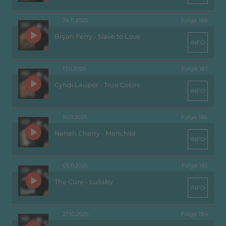
24.11.2025
Folge 188
Bryan Ferry - Slave to Love
INFO
17.11.2025
Folge 187
Cyndi Lauper - True Colors
INFO
10.11.2025
Folge 186
Neneh Cherry - Manchild
INFO
03.11.2025
Folge 185
The Cure - Lullaby
INFO
27.10.2025
Folge 184