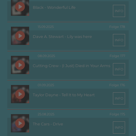
Black - Wonderful Life
INFO
15.09.2025
Folge 178
Dave A. Stewart - Lily was here
INFO
08.09.2025
Folge 177
Cutting Crew - (I Just) Died in Your Arms
INFO
01.09.2025
Folge 176
Taylor Dayne - Tell It to My Heart
INFO
25.08.2025
Folge 175
The Cars - Drive
INFO