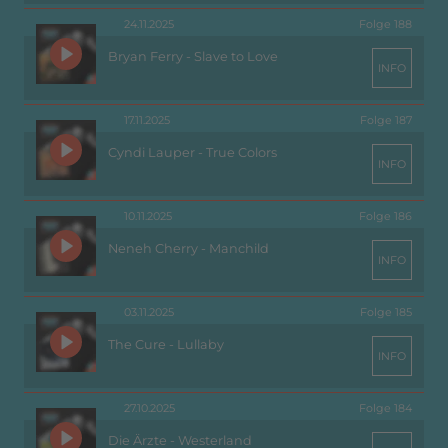
24.11.2025
Folge 188
Bryan Ferry - Slave to Love
INFO
17.11.2025
Folge 187
Cyndi Lauper - True Colors
INFO
10.11.2025
Folge 186
Neneh Cherry - Manchild
INFO
03.11.2025
Folge 185
The Cure - Lullaby
INFO
27.10.2025
Folge 184
Die Ärzte - Westerland