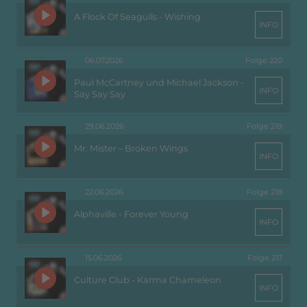
A Flock Of Seagulls - Wishing
INFO
06.07.2026
Folge 220
Paul McCartney und Michael Jackson -
INFO
Say Say Say
29.06.2026
Folge 219
Mr. Mister – Broken Wings
INFO
22.06.2026
Folge 218
Alphaville - Forever Young
INFO
15.06.2026
Folge 217
Culture Club - Karma Chameleon
INFO