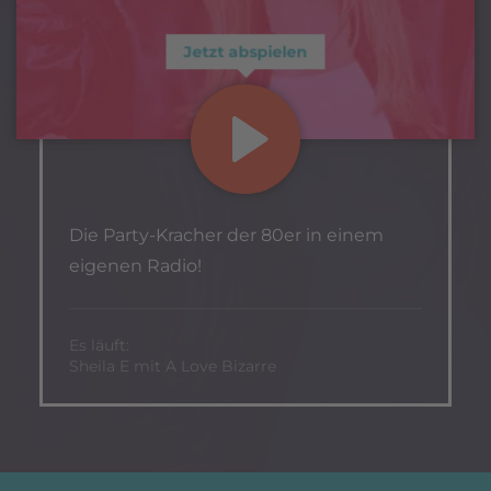
Jetzt abspielen
Die Party-Kracher der 80er in einem
eigenen Radio!
Es läuft:
Sheila E mit A Love Bizarre