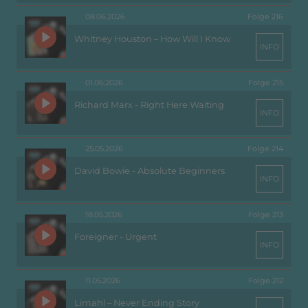
08.06.2026
Folge 216
Whitney Houston – How Will I Know
INFO
01.06.2026
Folge 215
Richard Marx - Right Here Waiting
INFO
25.05.2026
Folge 214
David Bowie - Absolute Beginners
INFO
18.05.2026
Folge 213
Foreigner - Urgent
INFO
11.05.2026
Folge 212
Limahl – Never Ending Story