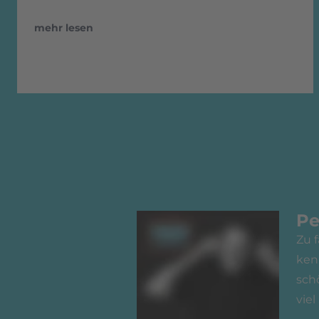
mehr lesen
Pe
Zu 
ken
sch
viel