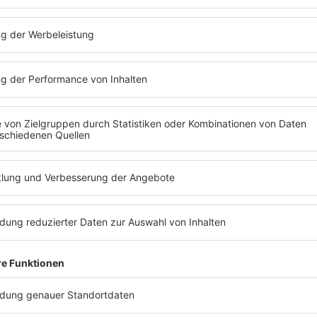
euen Deutschen Welle
mit. Ein erster
man leben
chner Freiheit
mit "Ohne Dich (Schlaf Ich
mehr aufz
cht Ein)" nicht drin, denn diese Position
"Ohne Dic
legte zu dieser Zeit
Falco mit "Jeanny"
.
heutzuta
en Profiteur der Neuen Deutschen Welle.
nahen Son
 Freiheit
-Sänger
Stefan Zauner
, der 2011
Love-Song,
 ausstieg und seither
mit seiner Frau
mag das g
duziert
, war der Song (wie auch für
Aron
flippen d
Hits aus dem 80s80s DEUTSCH