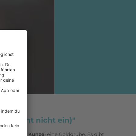
ut nacht nicht ein)"
nd
Michael Kunze
) eine Goldgrube. Es gibt