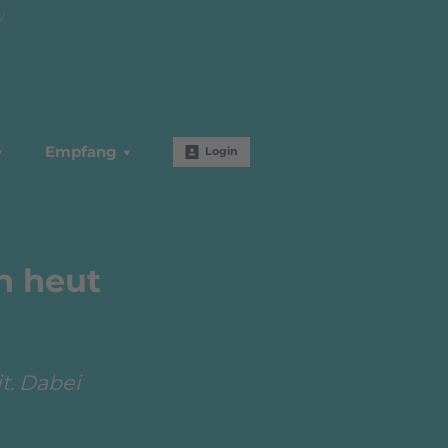
W
Empfang
Login
h heut
t. Dabei