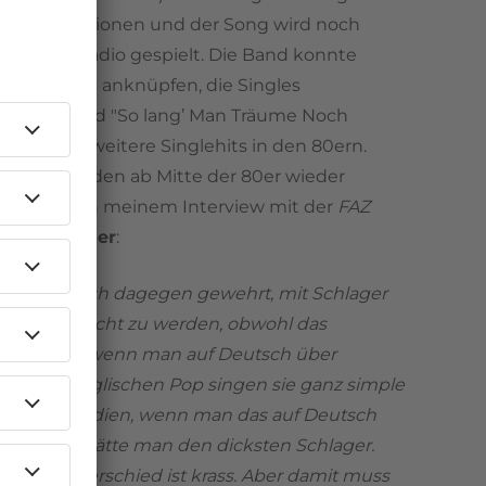
e Coverversionen und der Song wird noch
r oft im Radio gespielt. Die Band konnte
den Erfolg anknüpfen, die Singles
mal Du" und "So lang’ Man Träume Noch
n" waren weitere Singlehits in den 80ern.
Texte wurden ab Mitte der 80er wieder
interfragt. In meinem Interview mit der
FAZ
tefan Zauner
:
abe ich mich dagegen gewehrt, mit Schlager
dung gebracht zu werden, obwohl das
 naheliegt, wenn man auf Deutsch über
ingt. Im englischen Pop singen sie ganz simple
 guten Melodien, wenn man das auf Deutsch
n würde, hätte man den dicksten Schlager.
hliche Unterschied ist krass. Aber damit muss