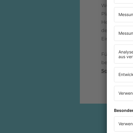
Wellen der
N
Platz war
Mün
Heut Nacht Ni
der Charts be
Einem weiter
Für
Münchner
bei der Band
Schlager pro
Mehr 