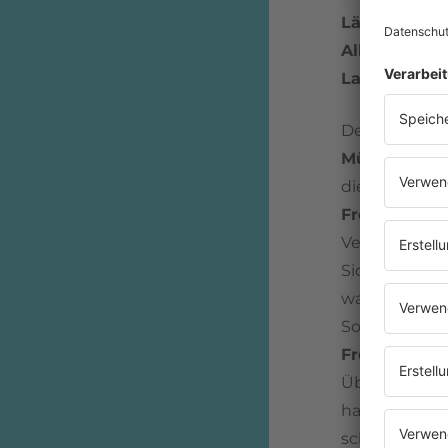
Länge:
4:10
Album:
Von 
Label
: CBS
Der größte H
Münchener F
diese Einordn
Freiheit
trete
Veranstaltun
Sicht auch eh
war "Ohne Di
Sound her no
Freiheit
war d
Über die Jah
halbe Million
schwamm dabe