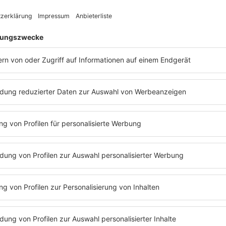
zahlreich
Anfang an
immer seh
zudem an 
"Tausend
it der deutschen Pop-Rock-Band
Leben Kan
reiheit
. Dabei würde aus heutiger Sicht
Deutsche 
ung nicht zutreffen. Die
Münchner
stärker h
n ja zwischenzeitlich auf Schlager-
erklärte
S
gen auf, und dieser Hit würde aus heutiger
er dort verortet werden. Mitte der 80er
"Früher h
ch (Schlaf Ich Heut Nacht Nicht Ein)" vom
in Verbin
ch eher Pop-Rock. Für die
Münchner
natürlich
ie Veröffentlichung ein grandioser Erfolg.
Gefühle s
reswende 1985-1986 wurden über eine
Texte zu
en Singles verkauft. Die
Münchner Freiheit
übersetze
i noch auf einer der letzten großen
Der sprac