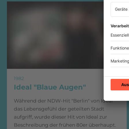
1982
Ideal "Blaue Augen"
Während der NDW-Hit "Berlin" von Ideal
das Lebensgefühl der geteilten Stadt
aufgriff, wurde dieser Hit von Ideal zur
Beschreibung der frühen 80er überhaupt.