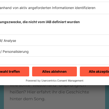
1988
die ärzte "Westerland"
Wie sollte "Westerland" ursprünglich
heißen? Hier erfahrt ihr die Geschichte
hinter dem Song.