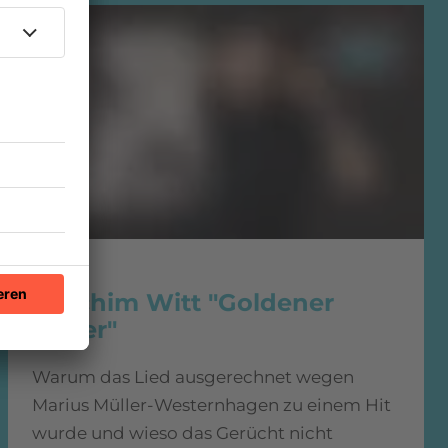
1980
Joachim Witt "Goldener
Reiter"
Warum das Lied ausgerechnet wegen
Marius Müller-Westernhagen zu einem Hit
wurde und wieso das Gerücht nicht