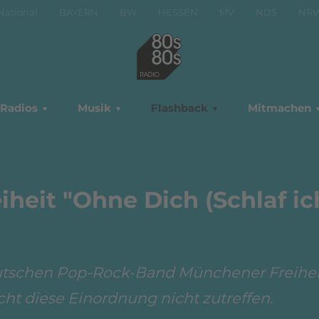
National
BAYERN
BW
HESSEN
MV
NDS
NR
Radios
Musik
Flashback
Mitmachen
heit "Ohne Dich (Schlaf ic
eutschen Pop-Rock-Band Münchener Freihei
cht diese Einordnung nicht zutreffen.