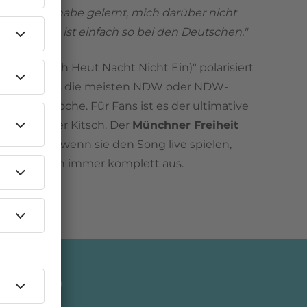
, und ich habe gelernt, mich darüber nicht
uregen. Es ist einfach so bei den Deutschen."
h (Schlaf Ich Heut Nacht Nicht Ein)" polarisiert
ge mehr als die meisten NDW oder NDW-
gs der Epoche. Für Fans ist es der ultimative
 für Kritiker Kitsch. Der
Münchner Freiheit
leich sein, wenn sie den Song live spielen,
ie Fans noch immer komplett aus.
 Radio