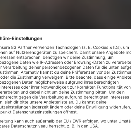
 Freiheit "Ohne Dich (Schlaf ich he
Strobel
u