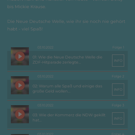
bis Mickie Krause.
Die Neue Deutsche Welle, wie ihr sie noch nie gehört
habt - viel Spaß!
03.10.2022
Folge 1
01: Wie die Neue Deutsche Welle die
INFO
ZDF-Hitparade zerlegte...
03.10.2022
Folge 2
02: Warum alle Spaß und einige das
INFO
große Geld wollen...
03.10.2022
Folge 3
03: Wie der Kommerz die NDW gekillt
INFO
hat…
03.10.2022
Folge 4