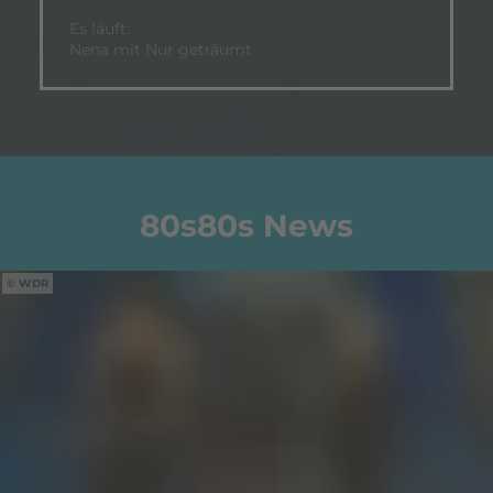
Es läuft:
Nena mit Nur geträumt
80s80s News
WDR