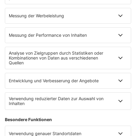
Die 80s80s App
Podcast
The Story / 80s80s
Peters Pop Stories - Der Podcast
The Story / Loveparade
The Story / George Michael
The Story / Depeche Mode
The Story / NDW
Radios
80s80s
80s80s ALTERNATIVE
80s80s BOWIE
80s80s BREAKDANCE
80s80s DANCE
80s80s DARK WAVE
80s80s DEPECHE MODE