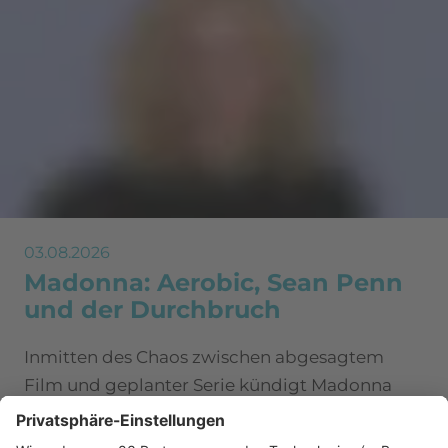
03.08.2026
Madonna: Aerobic, Sean Penn
und der Durchbruch
Inmitten des Chaos zwischen abgesagtem
Film und geplanter Serie kündigt Madonna
nun ein besonderes Buch an.