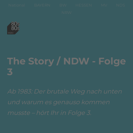
National
BAYERN
BW
HESSEN
MV
NDS
NRW
The Story / NDW - Folge
3
Ab 1983: Der brutale Weg nach unten
und warum es genauso kommen
musste – hört Ihr in Folge 3.