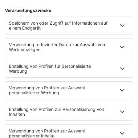
Stewart Copeland über Sting: „Wir verstehen
uns gut, solange es nicht um Musik geht“. Bei
The Police wird es offenbar kompliziert, sobald
Songs, Geld und alte Rollen ins Spiel kommen.
mehr lesen
Immer aktuell: Hier geht es zur 80s80s News-Seite
Sender
80s80s Sendeplan
Empfang