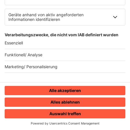
80s80s DEUTSCH
80s80s DINNERPARTY
80s80s EBM
80s80s FREESTYLE
80s80s FUNK & SOUL
80s80s HIPHOP
80s80s IN THE MIX
80s80s ITALO DISCO
80s80s ITALO DISCO IN THE MIX
80s80s JACKSON
80s80s LIVE
80s80s LOVE
80s80s MAXIS
80s80s NDW
80s80s NEO
80s80s PARTY
80s80s POP STORIES
80s80s PRINCE
HOME
RADIOS
MENÜ
LOGIN
80s80s QUEEN