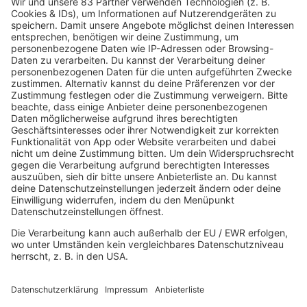
mehr lesen
IMAGO / ZUMA Press
28.07.2026
The Police: Frieden, solange es
nicht um Musik geht