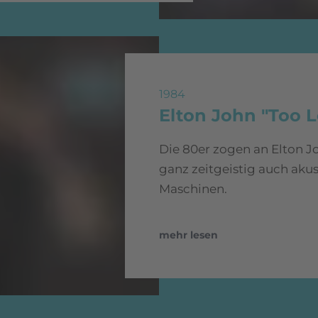
1984
Elton John "Too L
Die 80er zogen an Elton J
ganz zeitgeistig auch aku
Maschinen.
mehr lesen