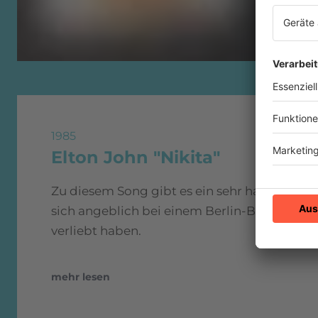
1985
Elton John "Nikita"
Zu diesem Song gibt es ein sehr hartnäckiges
sich angeblich bei einem Berlin-Besuch in
verliebt haben.
mehr lesen