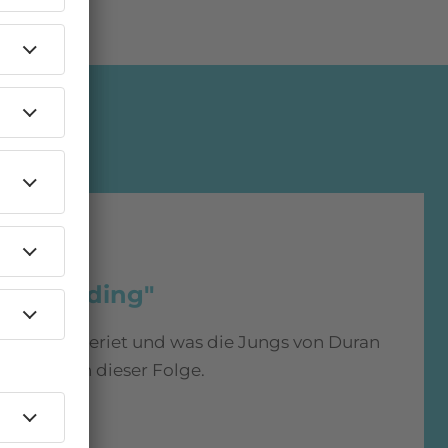
ill Standing"
ontrolle geriet und was die Jungs von Duran
hört Ihr in dieser Folge.