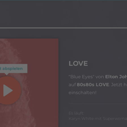
LOVE
t abspielen
"Blue Eyes" von
Elton Jo
auf
80s80s LOVE
. Jetzt h
einschalten!
Es läuft:
Karyn White mit Superwom