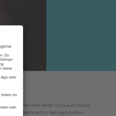
digend könnte man beide Song auch zeitlos
Elton John
hatte sich in den ganz frühen