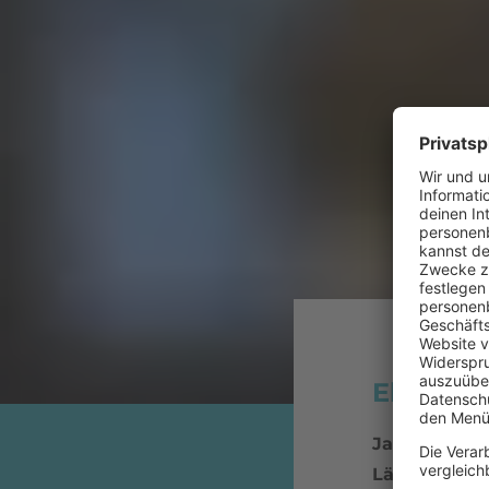
Elton Jo
Jahr:
1982
Länge:
3:25