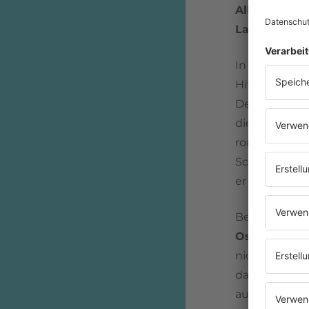
Album:
Jump
Label:
Geffen
In den USA 
Hit. In Englan
Deutschland 
die Top-50 de
romantische
Schauspieler
er keine pers
Bei "Blue Eye
Osborne
(
Be
nicht den Te
dass
Elton J
aus dem Jahr 