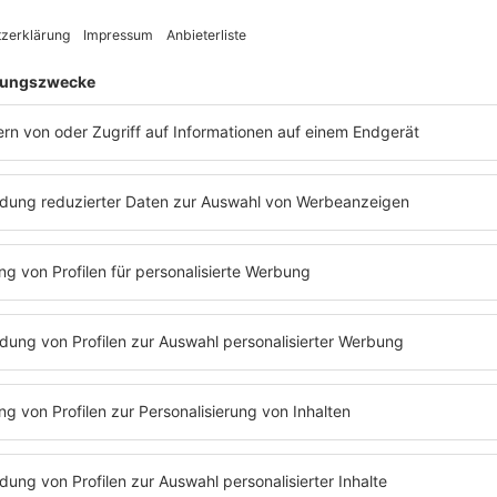
 Up!
80ern wie
typischer
erfolgrei
war dieser Schmusesong ein Nummer-eins-
Blues".
d ging er in die Top-10. Aber in
schaffte es
Elton John
hiermit nicht mal in
Erst zwei
r Charts.
Elton John
hat diesen
Album "
T
n klingenden Song der
Plötzlich
in
Elizabeth Taylor
gewidmet, insofern war
Instrume
önliches Liebeslied.
Bei "Blue
Relativ in
s" von
Elton John
und
Gary
ein weiße
rnie Taupin
schrieb hier ausnahmsweise
Überblen
xt) bekommt man schnell den Eindruck,
Kontaktli
ohn
sich seit seinem Riesenhit "Your Song"
1970 nicht wirklich entwickelt hat.