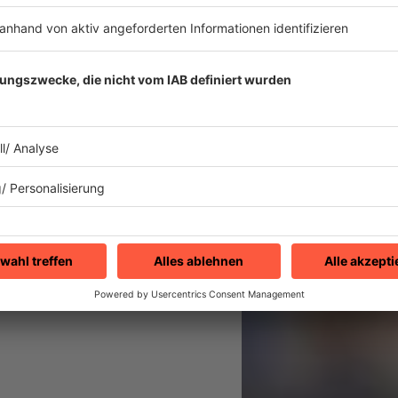
 Gerücht: Elton John soll
 einen DDR-Grenzsoldaten