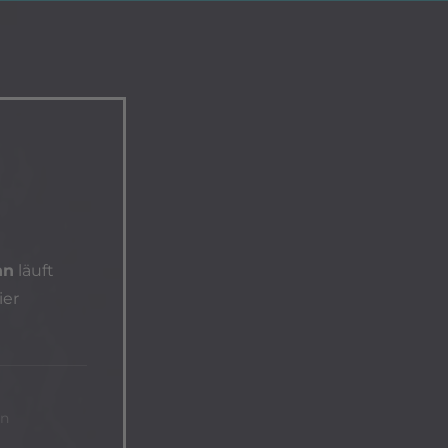
hn
läuft
ier
an