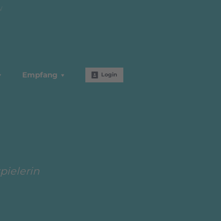
W
Empfang
Login
pielerin