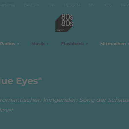
National
BAYERN
BW
HESSEN
MV
NDS
NR
Radios
Musik
Flashback
Mitmachen
lue Eyes"
 romantischen klingenden Song der Schaus
dmet.