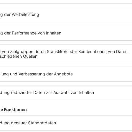
Hits von Elton John
1983
Elton John "I'm St
Wie der Videodreh außer K
Duran damit zu tun hatten, 
mehr lesen