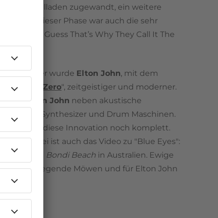
der den Balladen zugewandt, ein weitere
 Vertreter dieser Phase war auch die sehr
che Single "I Guess That’s Why They Call It The
 Jahre später wurde
Elton John
, mit dem
oo Low for Zero
", zeitgeistiger und moderner.
 nutzte
Elton John
neben akustische
nten auch Synthesizer und Drum Maschinen.
 Eyes" fehlt diese Innovation noch komplett.
novationsfrei ist auch das Video zu "Blue Eyes":
r Flügel am
Bondi Beach
in Australien. Ewige
dungen, fliegende Möwen und für Elton John
nsen.