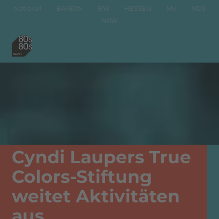
National
BAYERN
BW
HESSEN
MV
NDS
NRW
Cyndi Laupers True
Colors-Stiftung
weitet Aktivitäten
aus