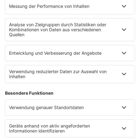
Voting
Countdown
Wunschtitel
Service
FAQ
Kontakt
Datenschutz
Datenschutzeinstellungen
Clubbedingungen
Impressum
90s90s.de
Werbung buchen
Teilnahmebedingungen
Teilnahmebedingungen Social Media
depechemode.de
Jobs bei 80s80s