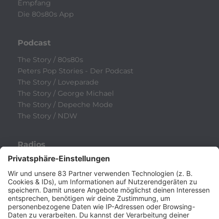
Empfang
Die 80s80s App
Podcast
The Story / 80s80s
Peters Pop Stories - Der Podcast
The Story / Loveparade
The Story / George Michael
The Story / Depeche Mode
The Story / NDW
Radios
80s80s
80s80s ALTERNATIVE
80s80s BOWIE
80s80s BREAKDANCE
80s80s DANCE
80s80s DARK WAVE