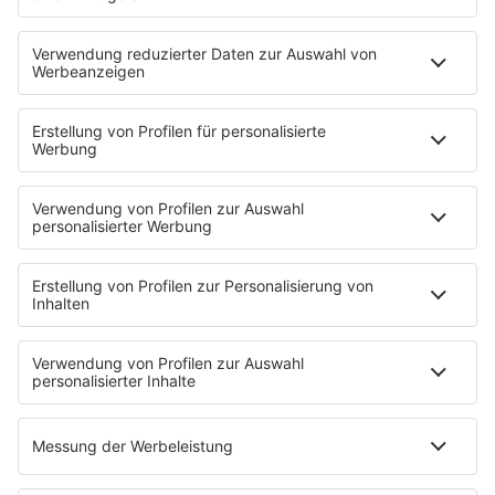
80s80s QUEEN
80s80s REGGAE
80s80s ROCK
80s80s ROMANTIC ROCK
80s80s SOUL BALLADS
80s80s SUMMER
80s80s TECHNO
80s80s WAVE
80s80s XMAS
80s80s YACHT ROCK
60s und 70s gibt es auf NORA
Musik
80s Musik in der DDR
Peters Pop Stories
News
Songsuche
80s Konzerttermine