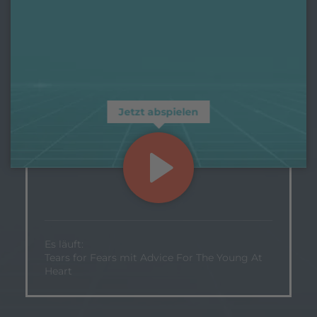
Jetzt abspielen
Es läuft:
Tears for Fears mit Advice For The Young At
Heart