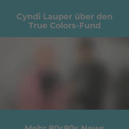
Cyndi Lauper über den
True Colors-Fund
Mehr 80s80s News