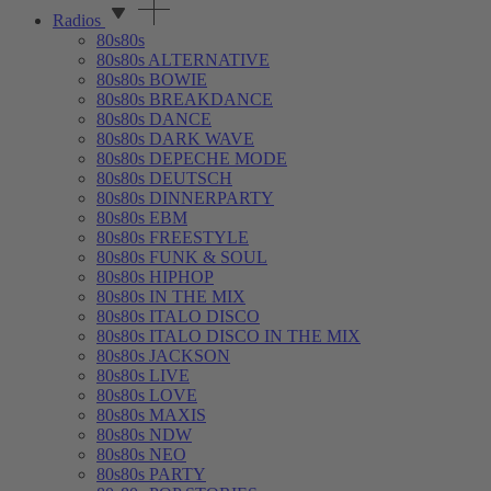
Radios
80s80s
80s80s ALTERNATIVE
80s80s BOWIE
80s80s BREAKDANCE
80s80s DANCE
80s80s DARK WAVE
80s80s DEPECHE MODE
80s80s DEUTSCH
80s80s DINNERPARTY
80s80s EBM
80s80s FREESTYLE
80s80s FUNK & SOUL
80s80s HIPHOP
80s80s IN THE MIX
80s80s ITALO DISCO
80s80s ITALO DISCO IN THE MIX
80s80s JACKSON
80s80s LIVE
80s80s LOVE
80s80s MAXIS
80s80s NDW
80s80s NEO
80s80s PARTY