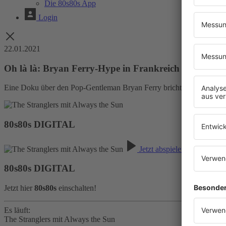
Die 80s80s App
Login
22.01.2021
Oh là là: Bryan Ferry-Hype in Frankreich
Eine Doku über den Pop-Gentleman Bryan Ferry bricht alle Rekorde. 
80s80s DIGITAL
Jetzt abspielen
80s80s DIGITAL
Jetzt hier
80s80s
einschalten!
Es läuft:
The Stranglers mit Always the Sun