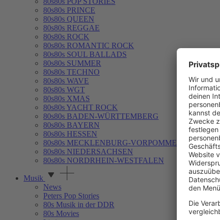
80s80s POP STORIES
80s80s PRINCE
80s80s QUEEN
80s80s REGGAE
80s80s ROCK
80s80s ROMANTIC ROCK
80s80s SOUL BALLADS
80s80s SUMMER
80s80s TECHNO
80s80s WAVE
80s80s WGT
80s80s XMAS
80s80s YACHT ROCK
80s80s BADEN-WÜRTTEMBERG
80s80s BAYERN
80s80s HESSEN
80s80s MECKLENBURG-VORPOMMERN
80s80s NIEDERSACHSEN
80s80s NORDRHEIN-WESTFALEN
Musik
News
Peters Pop Stories
80s Musik in der DDR
80s Movies