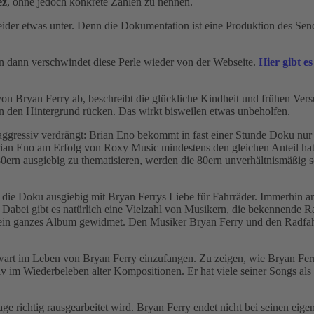
ez
, ohne jedoch konkrete Zahlen zu nennen.
eider etwas unter. Denn die Dokumentation ist eine Produktion des Se
 dann verschwindet diese Perle wieder von der Webseite.
Hier gibt e
von Bryan Ferry ab, beschreibt die glückliche Kindheit und frühen Ve
n den Hintergrund rücken. Das wirkt bisweilen etwas unbeholfen.
ggressiv verdrängt: Brian Eno bekommt in fast einer Stunde Doku nur 
ian Eno am Erfolg von Roxy Music mindestens den gleichen Anteil ha
0ern ausgiebig zu thematisieren, werden die 80ern unverhältnismäßig sch
h die Doku ausgiebig mit Bryan Ferrys Liebe für Fahrräder. Immerhin arb
Dabei gibt es natürlich eine Vielzahl von Musikern, die bekennende R
n ganzes Album gewidmet. Den Musiker Bryan Ferry und den Radfahre
wart im Leben von Bryan Ferry einzufangen. Zu zeigen, wie Bryan Fer
iv im Wiederbeleben alter Kompositionen. Er hat viele seiner Songs al
 Lage richtig rausgearbeitet wird. Bryan Ferry endet nicht bei seinen 