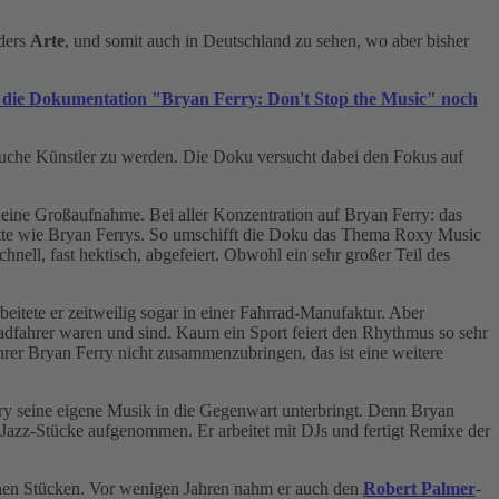
nders
Arte
, und somit auch in Deutschland zu sehen, wo aber bisher
s die Dokumentation "Bryan Ferry: Don't Stop the Music" noch
rsuche Künstler zu werden. Die Doku versucht dabei den Fokus auf
eine Großaufnahme. Bei aller Konzentration auf Bryan Ferry: das
tte wie Bryan Ferrys. So umschifft die Doku das Thema Roxy Music
nell, fast hektisch, abgefeiert. Obwohl ein sehr großer Teil des
eitete er zeitweilig sogar in einer Fahrrad-Manufaktur. Aber
adfahrer waren und sind. Kaum ein Sport feiert den Rhythmus so sehr
r Bryan Ferry nicht zusammenzubringen, das ist eine weitere
ry seine eigene Musik in die Gegenwart unterbringt. Denn Bryan
s Jazz-Stücke aufgenommen. Er arbeitet mit DJs und fertigt Remixe der
eigenen Stücken. Vor wenigen Jahren nahm er auch den
Robert Palmer
-