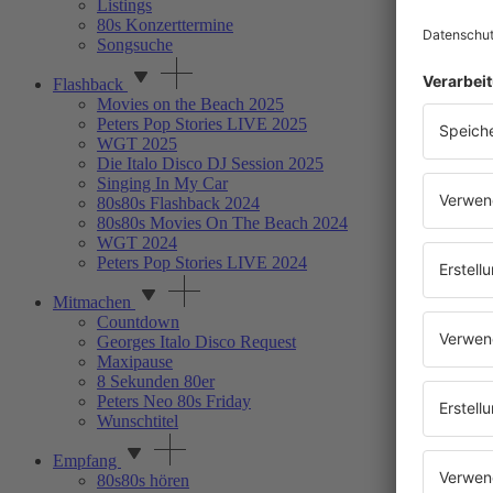
Listings
80s Konzerttermine
Songsuche
Flashback
Movies on the Beach 2025
Peters Pop Stories LIVE 2025
WGT 2025
Die Italo Disco DJ Session 2025
Singing In My Car
80s80s Flashback 2024
80s80s Movies On The Beach 2024
WGT 2024
Peters Pop Stories LIVE 2024
Mitmachen
Countdown
Georges Italo Disco Request
Maxipause
8 Sekunden 80er
Peters Neo 80s Friday
Wunschtitel
Empfang
80s80s hören