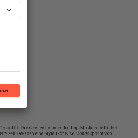
Doku-Hit. Der Gentleman unter den Pop-Musikern trifft dort
erry seit Dekaden eine Style-Ikone.
Le Monde
spricht von