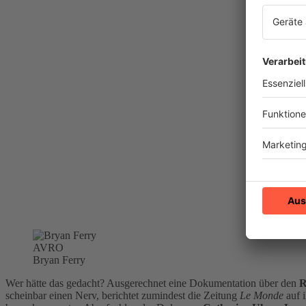
AVRO
Bryan Ferry
Wer hätte das gedacht? Ausgerechnet eine Dokumentation über den
R
scheinbar einen Nerv, berichtet zumindest die Zeitung
Le Monde
auf i