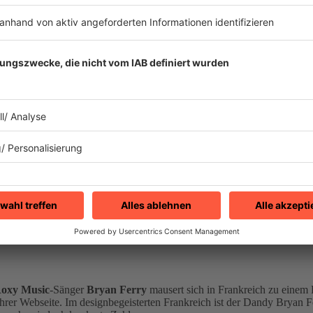
oxy Music
-Sänger
Bryan Ferry
mausert sich in Frankreich zu einem 
hrer Webseite. Im designbegeisterten Frankreich ist der Dandy Bryan F