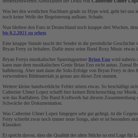
bemerkenswerten Abrufzahlen der Doku von
Catherine Ulmer Lop
Was bei den westlichen Nachbarn grade zu Hype wird, geht bei uns l
noch keine Welle der Begeisterung aufkam. Schade.
Nun bleiben den Fans in Deutschland noch knappe drei Wochen, denn
bis 8.2.2021 zu sehen
.
Eine knappe Stunde taucht der Sender in die persönliche Geschichte 
Bryan Ferry zu behalten. Dafür muss seine Band Roxy Music etwas i
Bryan Ferrys musikalischer Sparringpartner
Brian Eno
wird nahezu a
kann man dem musikalischen Genie Brian Eno nicht antun. Zumal Br
halbherzig. Aber statt dann die Solo-Erfolge von Bryan Ferry in den 8
verwendeten Bildmaterials ja genau aus dieser Zeit stammt.
Weitere kleine handwerkliche Fehler stören etwas. So beschäftigt sic
Catherine Ulmer Lopez schafft hier keinen Brückenschlag zur Musik. 
wie das Radfahren. Die Band Kraftwerk hat diesem Zusammenhang ei
Schwäche der Dokumentation.
Was Catherine Ulmer Lopez hingegen sehr gut gelingt, ist die Gegen
Ferry schreibt zwar noch immer neue Songs, aber er ist besonders akt
Klassiker.
Er spricht davon, dass die Qualität der alten Stücke so erst Lage für