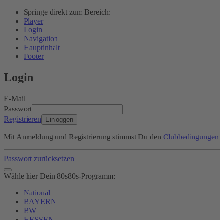
Springe direkt zum Bereich:
Player
Login
Navigation
Hauptinhalt
Footer
Login
E-Mail
Passwort
Registrieren
Einloggen
Mit Anmeldung und Registrierung stimmst Du den
Clubbedingungen
Passwort zurücksetzen
Wähle hier Dein 80s80s-Programm:
National
BAYERN
BW
HESSEN