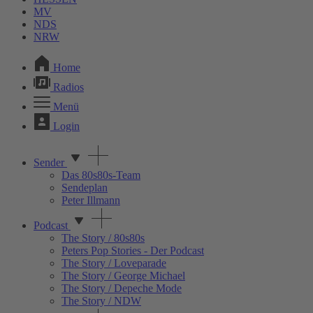
MV
NDS
NRW
Home
Radios
Menü
Login
Sender
Das 80s80s-Team
Sendeplan
Peter Illmann
Podcast
The Story / 80s80s
Peters Pop Stories - Der Podcast
The Story / Loveparade
The Story / George Michael
The Story / Depeche Mode
The Story / NDW