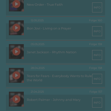
New Order - True Faith
INFO
12.05.2025
Folge 160
Bon Jovi - Living on a Prayer
INFO
05.05.2025
Folge 159
Janet Jackson - Rhythm Nation
INFO
28.04.2025
Folge 158
Tears for Fears - Everybody Wants to Rule
INFO
the World
21.04.2025
Folge 157
Robert Palmer - Johnny and Mary
INFO