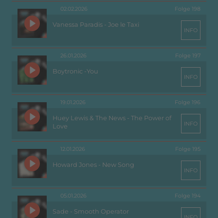
02.02.2026
Folge 198
Vanessa Paradis - Joe le Taxi
INFO
26.01.2026
Folge 197
Boytronic -You
INFO
19.01.2026
Folge 196
Huey Lewis & The News - The Power of
INFO
Love
12.01.2026
Folge 195
Howard Jones - New Song
INFO
05.01.2026
Folge 194
Sade - Smooth Operator
INFO