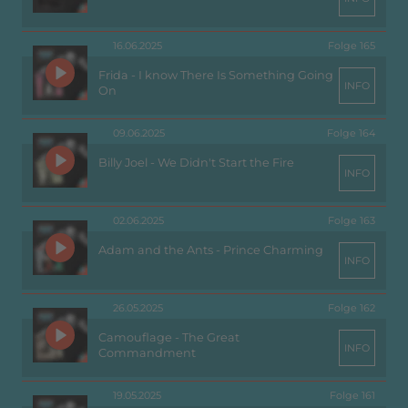
16.06.2025
Folge 165
Frida - I know There Is Something Going
INFO
On
09.06.2025
Folge 164
Billy Joel - We Didn't Start the Fire
INFO
02.06.2025
Folge 163
Adam and the Ants - Prince Charming
INFO
26.05.2025
Folge 162
Camouflage - The Great
INFO
Commandment
19.05.2025
Folge 161