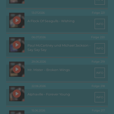
13.07.2026
Folge 221
A Flock Of Seagulls - Wishing
INFO
06.07.2026
Folge 220
Paul McCartney und Michael Jackson -
INFO
Say Say Say
29.06.2026
Folge 219
Mr. Mister – Broken Wings
INFO
22.06.2026
Folge 218
Alphaville - Forever Young
INFO
15.06.2026
Folge 217