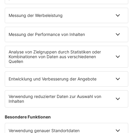
06.01.2025
Folge 142
Eddy Grant - I Don’t Wanna Dance
INFO
30.12.2024
Folge 141
Eddie Murphy - Party All the Time
INFO
23.12.2024
Folge 140
USA For Africa - We Are The World
INFO
16.12.2024
Folge 139
Michael Jackson - Smooth Criminal
INFO
09.12.2024
Folge 138
Spider Murphy Gang - Skandal im
INFO