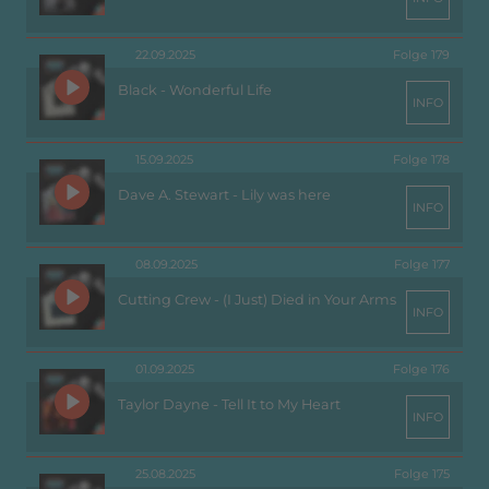
22.09.2025
Folge 179
Black - Wonderful Life
INFO
15.09.2025
Folge 178
Dave A. Stewart - Lily was here
INFO
08.09.2025
Folge 177
Cutting Crew - (I Just) Died in Your Arms
INFO
01.09.2025
Folge 176
Taylor Dayne - Tell It to My Heart
INFO
25.08.2025
Folge 175