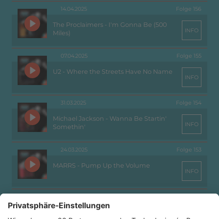
14.04.2025
Folge 156
The Proclaimers - I'm Gonna Be (500
INFO
Miles)
07.04.2025
Folge 155
U2 - Where the Streets Have No Name
INFO
31.03.2025
Folge 154
Michael Jackson - Wanna Be Startin'
INFO
Somethin'
24.03.2025
Folge 153
MARRS - Pump Up the Volume
INFO
17.03.2025
Folge 152
The Human League - Being Boiled
INFO