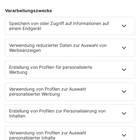
Icehouse - Hey Little Girl
INFO
03.02.2025
Folge 146
Salt´n Pepa - Push It
INFO
27.01.2025
Folge 145
Guns N’ Roses - Sweet Child o’ Mine
INFO
20.01.2025
Folge 144
Madonna - Papa, Don´t Preach
INFO
13.01.2025
Folge 143
Joan Jett & the Blackhearts - I love Rock
INFO
´n Roll