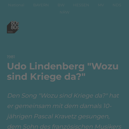
National
BAYERN
BW
HESSEN
MV
NDS
NRW
1981
Udo Lindenberg "Wozu
sind Kriege da?"
Den Song "Wozu sind Kriege da?" hat
er gemeinsam mit dem damals 10-
jährigen Pascal Kravetz gesungen,
dem Sohn des französischen Musikers