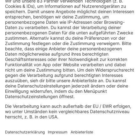
10.03.2025
Folge 151
Righeira - Vamos a la Playa
INFO
03.03.2025
Folge 150
Belinda Carlisle - Heaven Is A Place On
INFO
Earth
24.02.2025
Folge 149
R.E.M. - It’s the End of the World as We
INFO
Know It (And I Feel Fine)
17.02.2025
Folge 148
Kim Carnes - Bette Davis Eyes
INFO
10.02.2025
Folge 147