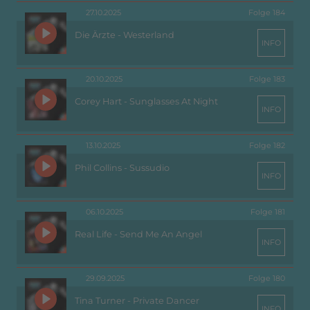
27.10.2025
Folge 184
Die Ärzte - Westerland
INFO
20.10.2025
Folge 183
Corey Hart - Sunglasses At Night
INFO
13.10.2025
Folge 182
Phil Collins - Sussudio
INFO
06.10.2025
Folge 181
Real Life - Send Me An Angel
INFO
29.09.2025
Folge 180
Tina Turner - Private Dancer
INFO