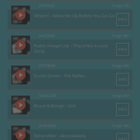
21.07.2025
Folge 170
Wham! - Wake Me Up Before You Go-Go
INFO
14.07.2025
Folge 169
Public Image Ltd. – This Is Not A Love
INFO
Song
07.07.2025
Folge 168
Duran Duran - The Reflex
INFO
30.06.2025
Folge 167
Bruce & Bongo - Geil
INFO
23.06.2025
Folge 166
Steve Miller - Abracadabra
INFO