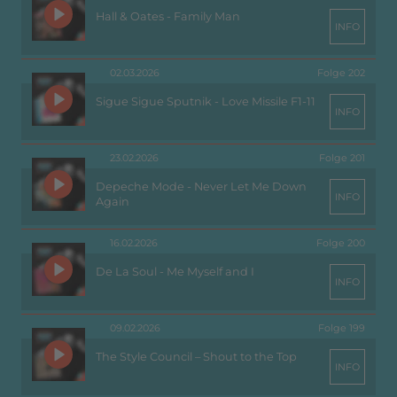
Hall & Oates - Family Man
INFO
02.03.2026
Folge 202
Sigue Sigue Sputnik - Love Missile F1-11
INFO
23.02.2026
Folge 201
Depeche Mode - Never Let Me Down
INFO
Again
16.02.2026
Folge 200
De La Soul - Me Myself and I
INFO
09.02.2026
Folge 199
The Style Council – Shout to the Top
INFO