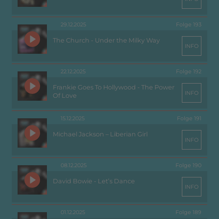
29.12.2025
Folge 193
The Church - Under the Milky Way
INFO
22.12.2025
Folge 192
Frankie Goes To Hollywood - The Power
INFO
Of Love
15.12.2025
Folge 191
Michael Jackson – Liberian Girl
INFO
08.12.2025
Folge 190
David Bowie - Let’s Dance
INFO
01.12.2025
Folge 189