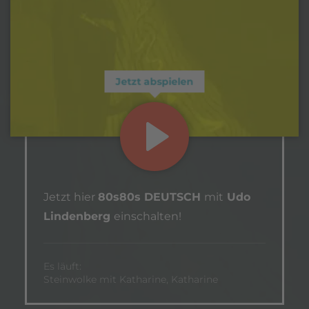
Jetzt abspielen
Jetzt hier
80s80s DEUTSCH
mit
Udo
Lindenberg
einschalten!
Es läuft:
Steinwolke mit Katharine, Katharine