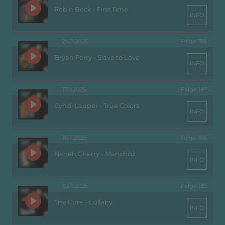
Robin Beck - First Time
INFO
24.11.2025
Folge 188
Bryan Ferry - Slave to Love
INFO
17.11.2025
Folge 187
Cyndi Lauper - True Colors
INFO
10.11.2025
Folge 186
Neneh Cherry - Manchild
INFO
03.11.2025
Folge 185
The Cure - Lullaby
INFO