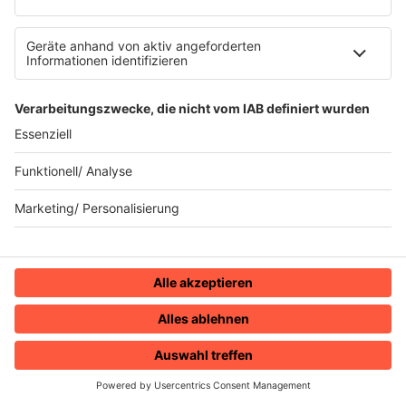
Sperrbezirk
02.12.2024
Folge 137
Yazz and the Plastic Population - The
INFO
Only Way Is Up
25.11.2024
Folge 136
Yes - Owner Of A Lonely Heart
INFO
18.11.2024
Folge 135
Midnight Star - Operator
INFO
11.11.2024
Folge 134
Grace Jones - Slave To The Rhythm
INFO
HOME
RADIOS
MENÜ
LOGIN
04.11.2024
Folge 133