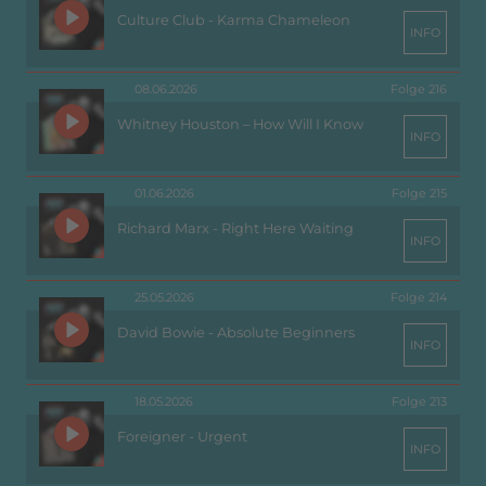
Culture Club - Karma Chameleon
INFO
08.06.2026
Folge 216
Whitney Houston – How Will I Know
INFO
01.06.2026
Folge 215
Richard Marx - Right Here Waiting
INFO
25.05.2026
Folge 214
David Bowie - Absolute Beginners
INFO
18.05.2026
Folge 213
Foreigner - Urgent
INFO