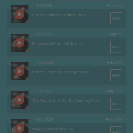
11.05.2026
Folge 212
Limahl – Never Ending Story
INFO
04.05.2026
Folge 211
Fleetwood Mac – Little Lies
INFO
27.04.2026
Folge 210
Kenny Loggins - Danger Zone
INFO
20.04.2026
Folge 209
The Weather Girls - It’s Raining Men
INFO
13.04.2026
Folge 208
UB40 - Red Red Wine
INFO