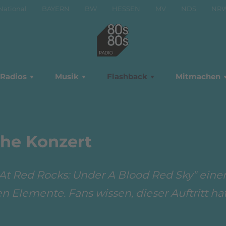
National
BAYERN
BW
HESSEN
MV
NDS
NR
Radios
Musik
Flashback
Mitmachen
he Konzert
At Red Rocks: Under A Blood Red Sky" einen
 Elemente. Fans wissen, dieser Auftritt hat