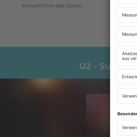
Konzertfilme aller Zeiten.
U2 - Sunday 