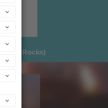
aden
om Red Rocks)