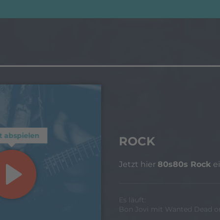
t abspielen
ROCK
Jetzt hier
80s80s Rock
ei
Es läuft:
Bon Jovi mit Wanted Dead or