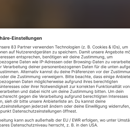
U2 in Red Rocks so besonders?
etter
>>
Einblicke in die bemerkenswerte Chart