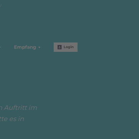
W
Empfang
Login
 Auftritt im
te es in