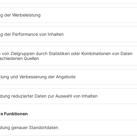
Faszination
U2
wird jedenfalls auch vier Dek
später greifbar.
Bloody Sunday (1983 - Live Fr