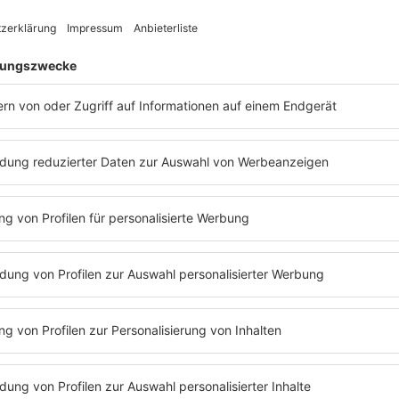
te
von U2
Die Bedingungen in Red Rocks waren so dras
m Ring
-
dass die Audio-Mitschnitte teilweise nicht fü
on mit
entspreche Platte taugten. Auf der Platte e
erschreckend wenige Aufnahmen vom Konze
en, die
Juni 1983: Nur "Gloria" und "Party Girl" sind t
Red Rocks-Mitschnitte. "I Will Follow", "
Sund
Sunday
", "The Electric Co", "
New Year’s Day
 (nahe
wurden hingegen im August 1983 auf der Lor
 guten
Deutschland aufgezeichnet.
sch. Die
Es ist nun genau 40 Jahre her, dass
U2
diese
h rot.
legendäre Konzert spielten. Leider sind wen
lich
Songs vom Konzert
derzeit offiziell auf Yo
zert
verfügbar
, aber es lohnt sich, mal reinzusch
ichsten