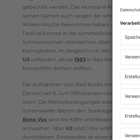
gebeutelt werden. Das
Hurricane Festival
könn
seinen Namen auch wegen der sintflutartigen
Wolkenbrüche bekommen haben, das
Rock a
Festival konnte in der sommerlichen Eifel sch
Schneestürmen überraschen. Aber das sind
Kleinigkeiten, im Vergleich mit den Bedingung
U2
vorfanden, als sie
1983
in Red Rocks einen
Konzertfilm drehen wollten.
Die Aufnahmen vom Red Rocks Amphitheater
Denver) am 5. Juni 1983 standen unter keinem
Stern. Die Wetterbedingungen waren infernali
Scheinwerfer färbten den Starkregen dramatisc
Bono Vox
sind die Kälte und Belastungen deut
anzusehen. Aber
U2
und Crew wollten das Kon
durchziehen. Entstanden ist einer der erfolgre