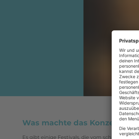
Was machte das Konzert von 
Es gibt einige Festivals, die vom schlechten W