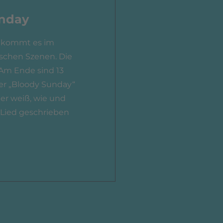
unday
2 kommt es im
ischen Szenen. Die
 Am Ende sind 13
Der „Bloody Sunday“
ter weiß, wie und
Lied geschrieben