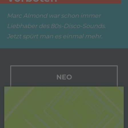
Marc Almond war schon immer
Liebhaber des 80s-Disco-Sounds.
Jetzt spürt man es einmal mehr.
NEO