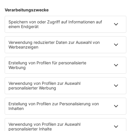
Sender
80s80s Sendeplan
Empfang
Die 80s80s App