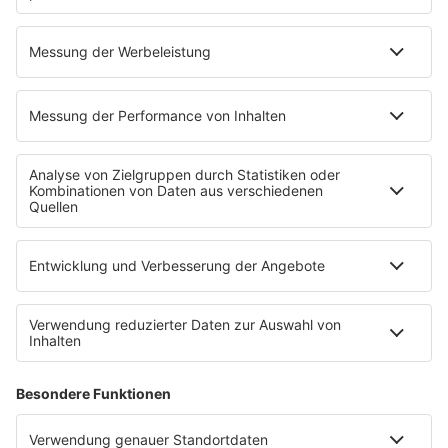
Podcast
The Story / 80s80s
Peters Pop Stories - Der Podcast
The Story / Loveparade
The Story / George Michael
The Story / Depeche Mode
The Story / NDW
Radios
80s80s
80s80s ALTERNATIVE
80s80s BOWIE
80s80s BREAKDANCE
80s80s DANCE
80s80s DARK WAVE
80s80s DEPECHE MODE
80s80s DEUTSCH
80s80s DINNERPARTY