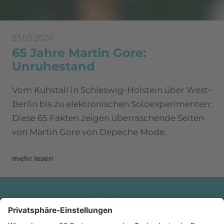
23.05.2026
65 Jahre Martin Gore:
Unruhestand
Vom Kuhstall in Schleswig-Holstein über West-
Berlin bis zu elektronischen Soloexperimenten:
Diese 65 Fakten zeigen überraschende Seiten
von Martin Gore von Depeche Mode.
mehr lesen
Mehr davon