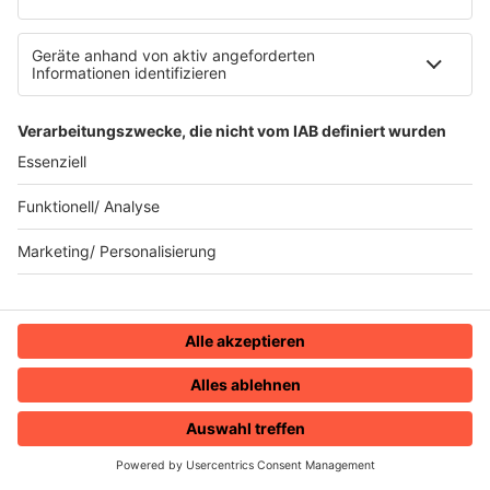
80s80s EBM
80s80s FREESTYLE
80s80s FUNK & SOUL
80s80s HIPHOP
80s80s IN THE MIX
80s80s ITALO DISCO
80s80s ITALO DISCO IN THE MIX
80s80s JACKSON
80s80s LIVE
80s80s LOVE
80s80s MAXIS
80s80s NDW
80s80s NEO
80s80s PARTY
80s80s POP STORIES
80s80s PRINCE
80s80s QUEEN
80s80s REGGAE
HOME
RADIOS
MENÜ
LOGIN
80s80s ROCK