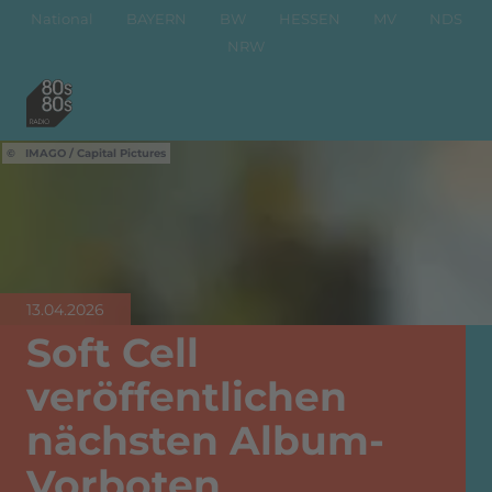
National
BAYERN
BW
HESSEN
MV
NDS
NRW
IMAGO / Capital Pictures
13.04.2026
Soft Cell
veröffentlichen
nächsten Album-
Vorboten