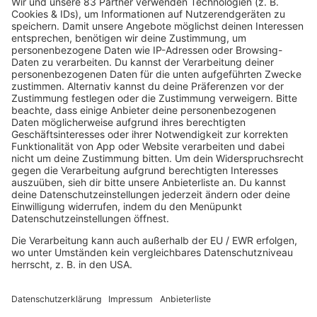
80s80s Countdown
Stimme für Deine 5 Favoriten und schicke
so Deine Lieblingssongs zurück ins Radio.
Das Ergebnis aller Votings hörst Du ab
sofort jeden
Sonntag von 12 bis 15 Uhr
im
80s80s Countdown – auf 80s80s Real 80s
Radio.
Hier abstimmen