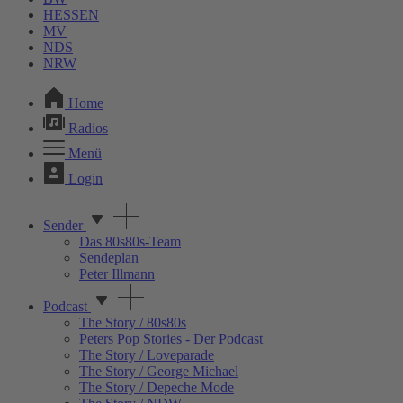
HESSEN
MV
NDS
NRW
Home
Radios
Menü
Login
Sender
Das 80s80s-Team
Sendeplan
Peter Illmann
Podcast
The Story / 80s80s
Peters Pop Stories - Der Podcast
The Story / Loveparade
The Story / George Michael
The Story / Depeche Mode