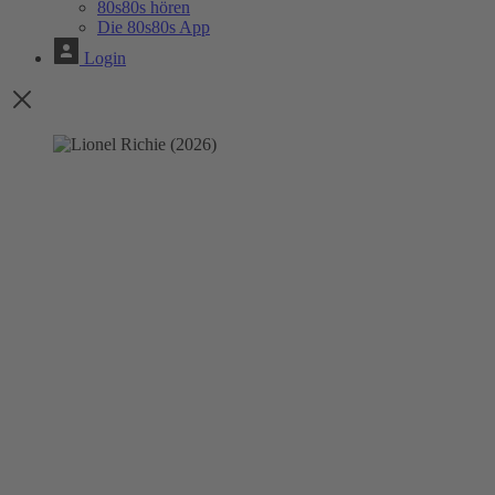
80s80s hören
Die 80s80s App
Login