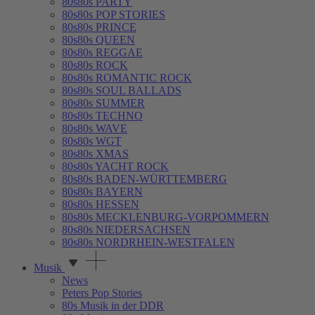
80s80s PARTY
80s80s POP STORIES
80s80s PRINCE
80s80s QUEEN
80s80s REGGAE
80s80s ROCK
80s80s ROMANTIC ROCK
80s80s SOUL BALLADS
80s80s SUMMER
80s80s TECHNO
80s80s WAVE
80s80s WGT
80s80s XMAS
80s80s YACHT ROCK
80s80s BADEN-WÜRTTEMBERG
80s80s BAYERN
80s80s HESSEN
80s80s MECKLENBURG-VORPOMMERN
80s80s NIEDERSACHSEN
80s80s NORDRHEIN-WESTFALEN
Musik
News
Peters Pop Stories
80s Musik in der DDR