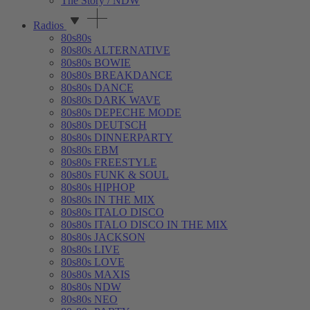
The Story / NDW
Radios
80s80s
80s80s ALTERNATIVE
80s80s BOWIE
80s80s BREAKDANCE
80s80s DANCE
80s80s DARK WAVE
80s80s DEPECHE MODE
80s80s DEUTSCH
80s80s DINNERPARTY
80s80s EBM
80s80s FREESTYLE
80s80s FUNK & SOUL
80s80s HIPHOP
80s80s IN THE MIX
80s80s ITALO DISCO
80s80s ITALO DISCO IN THE MIX
80s80s JACKSON
80s80s LIVE
80s80s LOVE
80s80s MAXIS
80s80s NDW
80s80s NEO