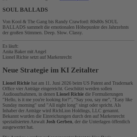
SOUL BALLADS
Von Kool & The Gang bis Randy Crawford: 80s80s SOUL
BALLADS sammelt die emotionalen Höhepunkte des Jahrzehnts
der großen Stimmen. Deep. Slow. Classy.
Es läuft:
Anita Baker mit Angel
Lionel Richie setzt auf Markenrecht
Neue Strategie im KI Zeitalter
Lionel Richie
hat am 11. Juni 2026 beim US Patent and Trademark
Office vier Anträge eingereicht. Geschützt werden sollen
Audioaufnahmen, in denen
Lionel Richie
die Formulierungen
"Hello, is it me you're looking for?", "Say you, say me", "Easy like
Sunday morning" und "All night long" singt oder spricht. Als
Inhaber der Anträge wird RichLion Holdings, LLC genannt.
Bekannt wurden die Einreichungen durch den auf Markenrecht
spezialisierten Anwalt
Josh Gerben
, der die Unterlagen öffentlich
ausgewertet hat.