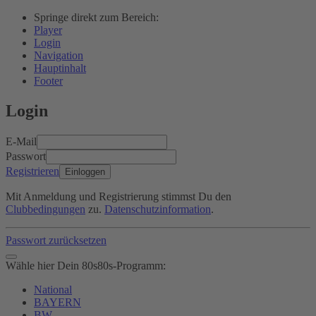
Springe direkt zum Bereich:
Player
Login
Navigation
Hauptinhalt
Footer
Login
E-Mail
Passwort
Registrieren
Einloggen
Mit Anmeldung und Registrierung stimmst Du den
Clubbedingungen
zu.
Datenschutzinformation
.
Passwort zurücksetzen
Wähle hier Dein 80s80s-Programm:
National
BAYERN
BW