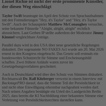
Lionel Richie ist nicht der erste prominente Künstler,
der diesen Weg einschlägt
Taylor Swift
beantragte im April den Schutz von Sprachaufnahmen
mit den Formulierungen "Hey, it's Taylor" und "Hey, it's Taylor
Swift". Auch der Schauspieler
Matthew McConaughey
versuchte,
seine bekannte Filmzeile "Alright, alright, alright" rechtlich
abzusichern. Laut Gerben IP stellte außerdem der Moderator
Jimmy
Kimmel
vergleichbare Anträge.
Parallel dazu wird in den USA über neue gesetzliche Regelungen
diskutiert. Der sogenannte NO FAKES Act wurde am 20. Mai 2026
erneut in den Kongress eingebracht. Das Gesetz soll erstmals ein
bundesweites Schutzrecht für Stimme und Erscheinungsbild
schaffen. Zwei frühere Anläufe waren zuvor im
Gesetzgebungsverfahren gescheitert.
Auch in Deutschland wird über den Schutz von Stimmen diskutiert.
Rechtsanwalt
Dr. Ralf Kitzberger
verweist in einem Interview mit
BackstagePRO
darauf, dass die Stimme Teil der Persönlichkeit ist
und nicht ohne Einwilligung erkennbar nachgeahmt werden darf.
Nach seinen Angaben bestätigte ein Urteil des Landgerichts Berlin
2025, dass bereits die KI Nachbildung einer bekannten Stimme eine
Verletzung von Persönlichkeitsrechten darstellen kann.