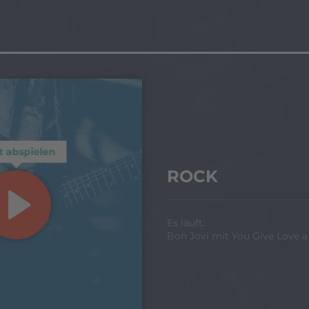
t abspielen
ROCK
Es läuft:
Bon Jovi mit You Give Love 