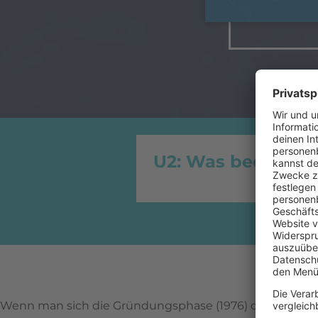
U2: Was bedeutet
Wenn man sich die Gründungsphase (1976) der Band
U