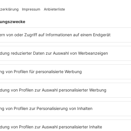
tstars zu gehören. So unbeschwert entwickelte sich wo
er und Musiker
Steve Averill
soll wesentlicher Bestandteil
n Auftritte der damaligen Bandmitglieder (
Bono
/
Paul 
Evans
) in Dublin machte
Steve Averill
der Band einige
e
“ , und noch davor „
Feedback
“ nannten, fanden den N
itdem wird aber auch gerätselt was die Zeichenkombin
ren Fans es handle sich um das Kürzel für ein
andere ganz lapidare Erklärung wäre die mit der Kurzsc
 70s noch hip und neu. Aber da wäre noch die Bedeutung 