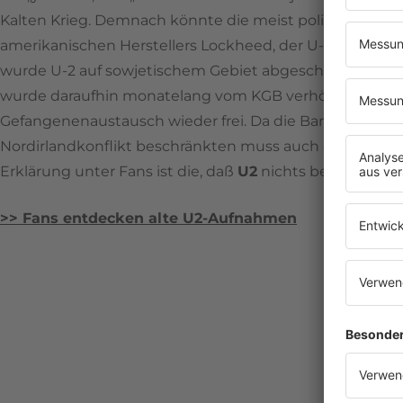
Kalten Krieg. Demnach könnte die meist politisch tic
amerikanischen Herstellers Lockheed, der U-2 Dragon La
wurde U-2 auf sowjetischem Gebiet abgeschossen. Ein D
wurde daraufhin monatelang vom KGB verhört und zu zeh
Gefangenenaustausch wieder frei. Da die Band
U2
aller
Nordirlandkonflikt beschränkten muss auch diese Erklär
Erklärung unter Fans ist die, daß
U2
nichts bedeutet. Abe
>> Fans entdecken alte
U2
-Aufnahmen