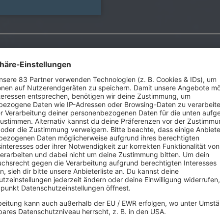
 der Name denn wirklich?
2
anschaut sieht man eine locker aufspielende Band, die