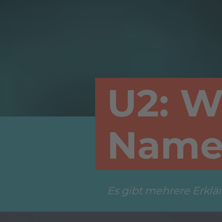
U2: W
Name 
Es gibt mehrere Erklä