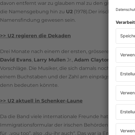
davon entfernt war zu glauben mal zu den größten Wel
die Namensgebung hin zu
U2
(1978).Der irische Grafik
Namensfindung gewesen sein.
>> U2 regieren die Dekaden
Drei Monate nach einem der ersten, grösseren bezahlte
David Evans
,
Larry Mullen
Jr.,
Adam Clayton
und
Dik 
Vorschläge. Die Musiker, die sich damals noch „
The Hyp
einem Buchstaben und der Zahl am einprägsamsten. Se
denn bedeuten könnte.
>> U2 aktuell in Schenker-Laune
Da die Band viele internationale Freunde hatte spekulie
Immigrationsformular der irischen Behörden (U2). Eine 
für „you too”, also „du-ihr auch“. Das war ja Ende der