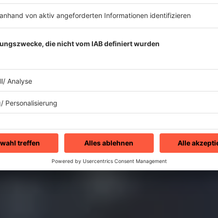
"Even Better Than The Real Th