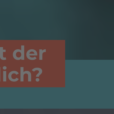
t der
ich?