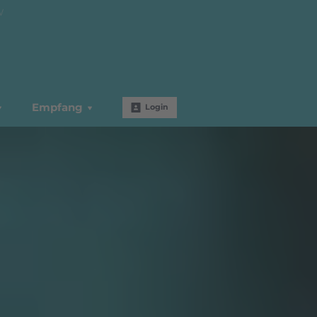
W
Empfang
Login