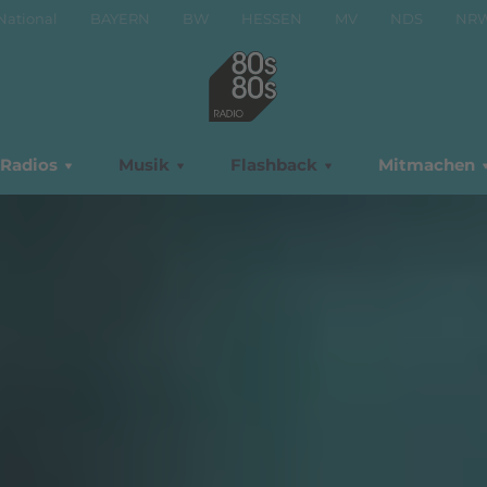
National
BAYERN
BW
HESSEN
MV
NDS
NR
Radios
Musik
Flashback
Mitmachen