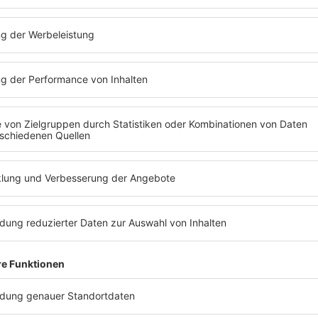
kende Band sich nach einem Spionageflugzeug des US-
dy, benannt haben. Es gab auch ein Ereignis dazu. Am 1
rama für die USA. Der Pilot der Maschine,
Francis Gary
n Jahren Haft verurteilt. Später kam er bei einem
dings damals ihre politischen Ambitionen grösstenteils 
ung nicht des Rätsels Lösung sein. Eine letzte, weniger
r das wäre ja langweilig.