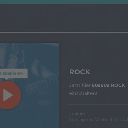
ROCK
t abspielen
Jetzt hier
80s80s ROCK
einschalten!
Es läuft:
Starship mit We Built This Ci