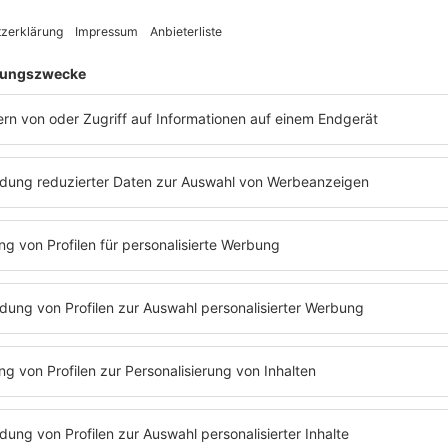
brandneue EP veröffent
endlich wieder neue Mu
Songs komplett währe
Home-Studio entstand
Nun hat
Billy Idol
die R
Fans: Sein legendärer G
Leider gibt es bisher n
Deutschland ist das bit
bemerkenswerten Bon
unterwegs.