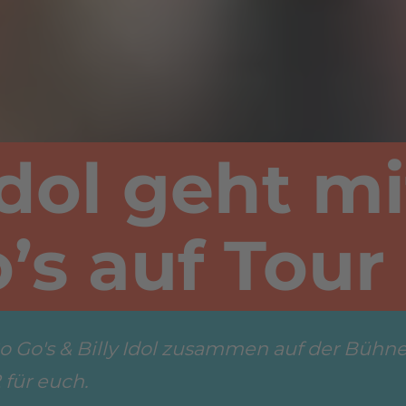
Idol geht m
’s auf Tour
o Go's & Billy Idol zusammen auf der Bühne.
 für euch.