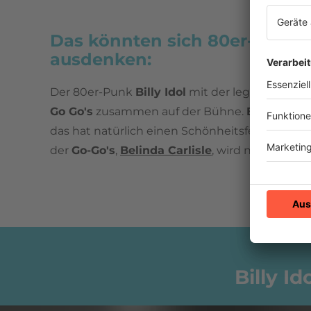
Das könnten sich 80er-Fans n
ausdenken:
Der 80er-Punk
Billy Idol
mit der legendären P
Go Go's
zusammen auf der Bühne.
Billy Idol
un
das hat natürlich einen Schönheitsfehler: die 
der
Go-Go's
,
Belinda Carlisle
, wird nicht dabei 
Billy I