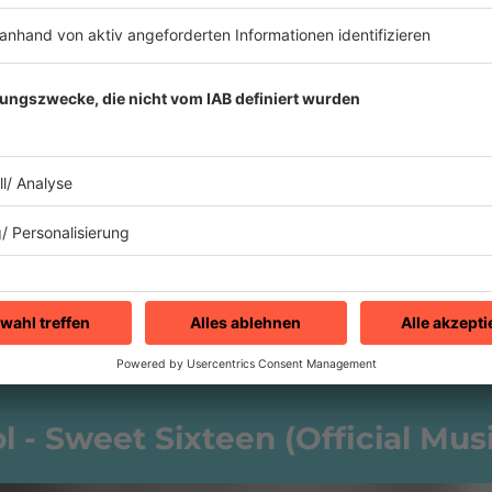
icht schöner
ost-Punk Girlband
The
d die
Go-Go’s
auf Tour,
ursprüngliche Sängerin
sein.
dol - Sweet Sixteen (Official Mus