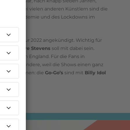
licht. Das war, nach knapp sieben Jahren,
sik. Wie bei vielen anderen Künstlern sind die
nd der Pandemie und des Lockdowns im
en.
oadside Tour 2022 angekündigt. Wichtig für
itarrist
Steve Stevens
soll mit dabei sein.
ur Termine in England. Für die Fans in
ter. Insbesondere, weil die Shows einen ganz
us bekommen: die
Go-Go’s
sind mit
Billy Idol