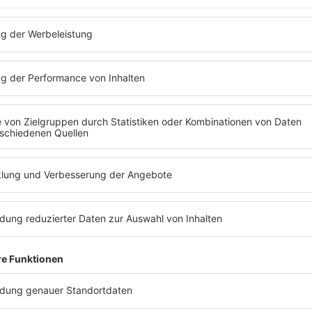
ll
I.R.S