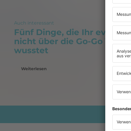
Auch interessant
Fünf Dinge, die Ihr eventue
nicht über die Go-Go´s
wusstet
Weiterlesen