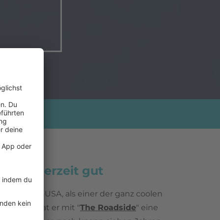
äuft es derzeit gut
dere in den USA, als einer der ganz coolen
ptember hat er mit "
The Roadside
" eine