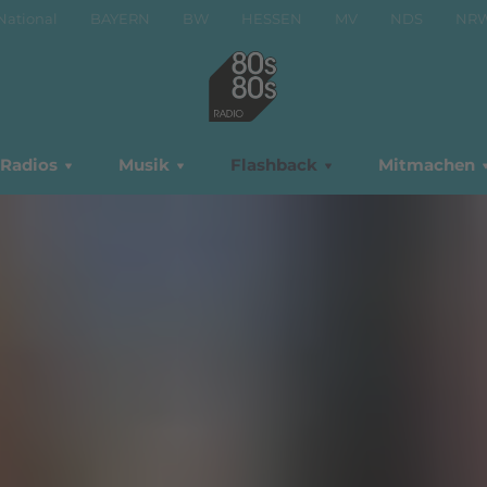
National
BAYERN
BW
HESSEN
MV
NDS
NR
Radios
Musik
Flashback
Mitmachen