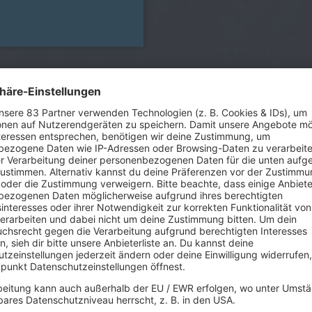
Bei Billy Idol l
Billy Idol
gilt, insbeson
80er-Stars. Grade im Se