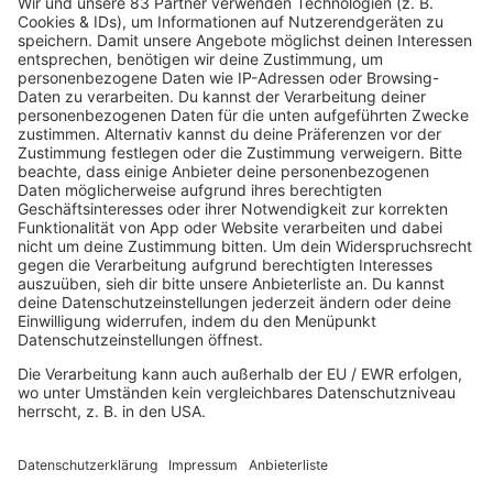
Sender
80s80s Sendeplan
Empfang
Die 80s80s App
Podcast
The Story / 80s80s
Peters Pop Stories - Der Podcast
The Story / Loveparade
The Story / George Michael
The Story / Depeche Mode
The Story / NDW
Radios
80s80s