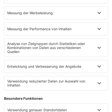
80s80s NEO
80s80s PARTY
80s80s POP STORIES
80s80s PRINCE
80s80s QUEEN
80s80s REGGAE
80s80s ROCK
80s80s ROMANTIC ROCK
80s80s SOUL BALLADS
80s80s SUMMER
80s80s TECHNO
80s80s WAVE
80s80s XMAS
80s80s YACHT ROCK
60s und 70s gibt es auf NORA
Musik
80s Musik in der DDR