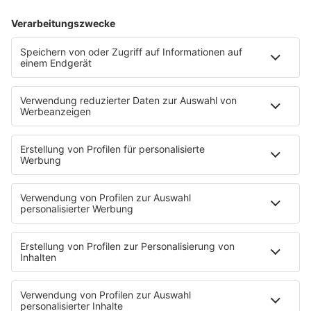
80s80s ALTERNATIVE
80s80s BOWIE
80s80s BREAKDANCE
80s80s DANCE
80s80s DARK WAVE
80s80s DEPECHE MODE
80s80s DEUTSCH
80s80s DINNERPARTY
80s80s EBM
80s80s FREESTYLE
80s80s FUNK & SOUL
80s80s HIPHOP
80s80s IN THE MIX
80s80s ITALO DISCO
80s80s ITALO DISCO IN THE MIX
80s80s JACKSON
80s80s LIVE
80s80s LOVE
80s80s MAXIS
80s80s NDW