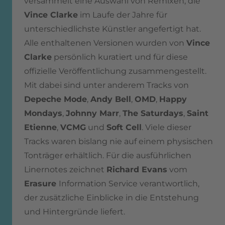
versammelt eine Auswahl von Remixen, die
Vince Clarke
im Laufe der Jahre für
unterschiedlichste Künstler angefertigt hat.
Alle enthaltenen Versionen wurden von
Vince
Clarke
persönlich kuratiert und für diese
offizielle Veröffentlichung zusammengestellt.
Mit dabei sind unter anderem Tracks von
Depeche Mode
,
Andy Bell
,
OMD
,
Happy
Mondays
,
Johnny Marr
,
The Saturdays
,
Saint
Etienne
,
VCMG
und
Soft Cell
. Viele dieser
Tracks waren bislang nie auf einem physischen
Tonträger erhältlich. Für die ausführlichen
Linernotes zeichnet
Richard Evans
vom
Erasure
Information Service verantwortlich,
der zusätzliche Einblicke in die Entstehung
und Hintergründe liefert.