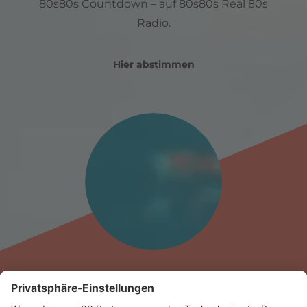
80s80s Countdown – auf 80s80s Real 80s
Radio.
Hier abstimmen