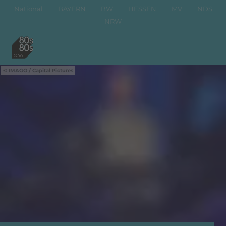
National
BAYERN
BW
HESSEN
MV
NDS
NRW
IMAGO / Capital Pictures