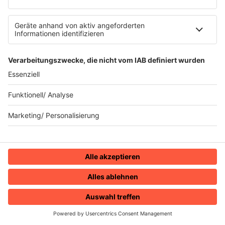
Peters Pop Stories
News
Songsuche
80s Konzerttermine
Voting
Countdown
Wunschtitel
Service
FAQ
Kontakt
Datenschutz
Datenschutzeinstellungen
Clubbedingungen
Impressum
90s90s.de
HOME
RADIOS
MENÜ
LOGIN
Werbung buchen