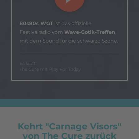
80s80s WGT
ist das offizielle
Festivalradio vom
Wave-Gotik-Treffen
mit dem Sound für die schwarze Szene.
Es läuft:
The Cure mit Play For Today
Kehrt "Carnage Visors"
von The Cure zurück