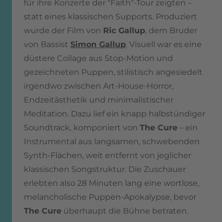
für ihre Konzerte der "Faith"-Tour zeigten –
statt eines klassischen Supports. Produziert
wurde der Film von
Ric Gallup
, dem Bruder
von Bassist
Simon Gallup
. Visuell war es eine
düstere Collage aus Stop-Motion und
gezeichneten Puppen, stilistisch angesiedelt
irgendwo zwischen Art-House-Horror,
Endzeitästhetik und minimalistischer
Meditation. Dazu lief ein knapp halbstündiger
Soundtrack, komponiert von
The Cure
– ein
Instrumental aus langsamen, schwebenden
Synth-Flächen, weit entfernt von jeglicher
klassischen Songstruktur. Die Zuschauer
erlebten also 28 Minuten lang eine wortlose,
melancholische Puppen-Apokalypse, bevor
The Cure
überhaupt die Bühne betraten.