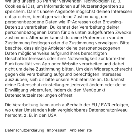
80s80s Sendeplan
Empfang
Die 80s80s App
Podcast
The Story / 80s80s
Peters Pop Stories - Der Podcast
The Story / Loveparade
The Story / George Michael
The Story / Depeche Mode
The Story / NDW
Radios
80s80s
80s80s ALTERNATIVE
80s80s BOWIE
80s80s BREAKDANCE