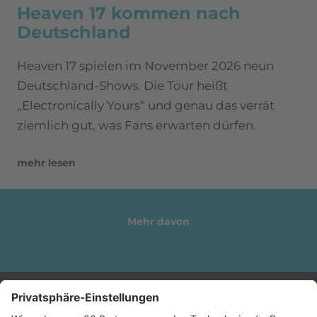
Heaven 17 kommen nach
Deutschland
Heaven 17 spielen im November 2026 neun
Deutschland-Shows. Die Tour heißt
„Electronically Yours“ und genau das verrät
ziemlich gut, was Fans erwarten dürfen.
mehr lesen
Mehr davon
Sender