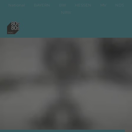
National
BAYERN
BW
HESSEN
MV
NDS
NRW