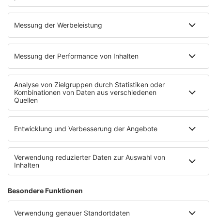
80s80s POP STORIES
80s80s PRINCE
80s80s QUEEN
80s80s REGGAE
80s80s ROCK
80s80s ROMANTIC ROCK
80s80s SOUL BALLADS
80s80s SUMMER
80s80s TECHNO
80s80s WAVE
80s80s XMAS
80s80s YACHT ROCK
60s und 70s gibt es auf NORA
Musik
80s Musik in der DDR
Peters Pop Stories
News
Songsuche