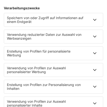
Kaum ein Film der 80er begeistert bis heute so
viele Fans. Hinter den berühmten Tanzszenen
stecken Geschichten, die selbst eingefleischte
Dirty-Dancing-Fans überraschen dürften.
mehr lesen
IMAGO / Future Image