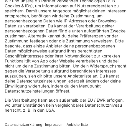
Songs, Geld und alte Rollen ins Spiel kommen.
mehr lesen
IMAGO / Everett Collection
Listing
8 Fakten über Dirty Dancing