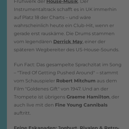
Frühwerk der
House-Musik
.
Der
Instrumentaltrack schafft es in UK immerhin
auf Platz 18 der Charts – und wäre
wahrscheinlich heute ein Club-Hit, wenn er
gerade erst rauskäme. Die Drums stammen
vom legendären
Derrick May
, einer der
späteren Wegbereiter des US-House-Sounds.
Fun Fact: Das gesampelte Sprachzitat im Song
– "Tired Of Getting Pushed Around" – stammt
vom Schauspieler
Robert Mitchum
aus dem
Film "Goldenes Gift" von 1947. Und an der
Trompete ist übrigens
Graeme Hamilton
, der
auch live mit den
Fine Young Cannibals
auftritt.
Feine Eskapaden: Joghurt, Rivalen & Retro-