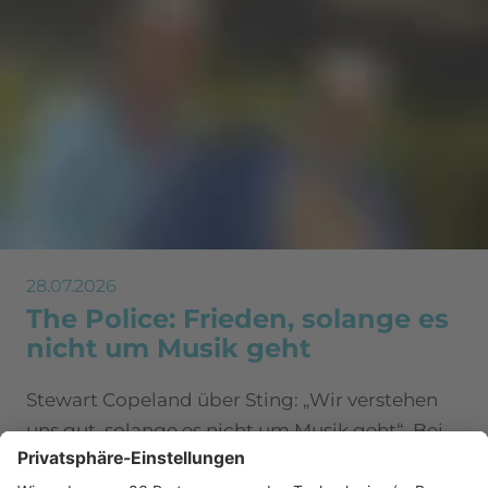
28.07.2026
The Police: Frieden, solange es
nicht um Musik geht
Stewart Copeland über Sting: „Wir verstehen
uns gut, solange es nicht um Musik geht“. Bei
The Police wird es offenbar kompliziert, sobald