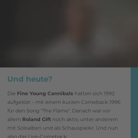
Und heute?
Die
Fine Young Cannibals
hatten sich 1992
aufgelöst – mit einem kurzen Comeback 1996
für den Song "The Flame". Danach war vor
allem
Roland Gift
noch aktiv, unter anderem
mit Soloalben und als Schauspieler. Und nun
also das Live-Comeback: