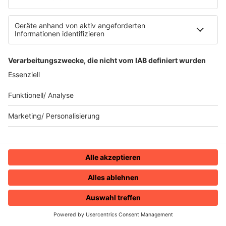
21.07.2026
Heaven 17 kommen nach
Deutschland
Heaven 17 spielen im November 2026 neun
Deutschland-Shows. Die Tour heißt
„Electronically Yours“ und genau das verrät
ziemlich gut, was Fans erwarten dürfen.
HOME
RADIOS
MENÜ
LOGIN