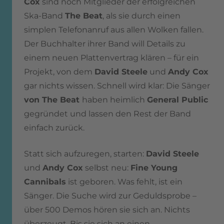
Cox
sind noch Mitglieder der erfolgreichen
Ska-Band
The Beat
, als sie durch einen
simplen Telefonanruf aus allen Wolken fallen.
Der Buchhalter ihrer Band will Details zu
einem neuen Plattenvertrag klären – für ein
Projekt, von dem
David Steele
und
Andy Cox
gar nichts wissen. Schnell wird klar: Die Sänger
von The Beat
haben heimlich
General Public
gegründet und lassen den Rest der Band
einfach zurück.
Statt sich aufzuregen, starten:
David Steele
und
Andy Cox
selbst neu:
Fine Young
Cannibals
ist geboren. Was fehlt, ist ein
Sänger. Die Suche wird zur Geduldsprobe –
über 500 Demos hören sie sich an. Nichts
überzeugt. Bis sie sich an einen