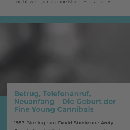
nicht weniger als eine kleine Sensation ist.
Betrug, Telefonanruf,
Neuanfang – Die Geburt der
Fine Young Cannibals
1983
, Birmingham:
David Steele
und
Andy