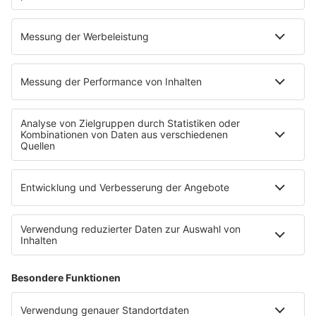
23.05.2026
65 Jahre Martin Gore:
Unruhestand
Vom Kuhstall in Schleswig-Holstein über West-
Berlin bis zu elektronischen Soloexperimenten:
Diese 65 Fakten zeigen überraschende Seiten
von Martin Gore von Depeche Mode.
mehr lesen
IMAGO / ZUMA Press Wire