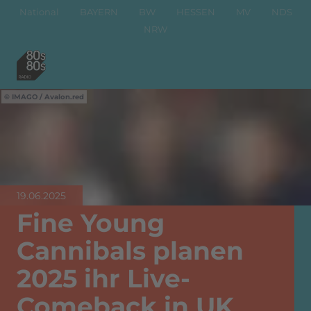
National
BAYERN
BW
HESSEN
MV
NDS
NRW
IMAGO / Avalon.red
19.06.2025
Fine Young
Cannibals planen
2025 ihr Live-
Comeback in UK