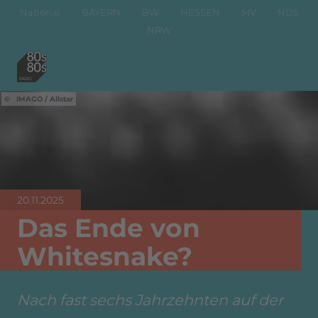
National
BAYERN
BW
HESSEN
MV
NDS
NRW
IMAGO / Allstar
20.11.2025
Das Ende von
Whitesnake?
Nach fast sechs Jahrzehnten auf der