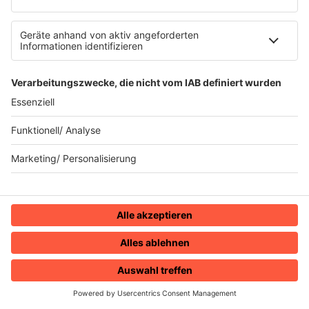
Sender
80s80s Sendeplan
Empfang
Die 80s80s App
Podcast
The Story / 80s80s
Peters Pop Stories - Der Podcast
The Story / Loveparade
The Story / George Michael
The Story / Depeche Mode
The Story / NDW
Radios
HOME
RADIOS
MENÜ
LOGIN
80s80s