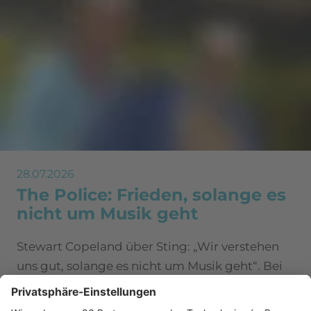
28.07.2026
The Police: Frieden, solange es
nicht um Musik geht
Stewart Copeland über Sting: „Wir verstehen
uns gut, solange es nicht um Musik geht“. Bei
The Police wird es offenbar kompliziert, sobald
Songs, Geld und alte Rollen ins Spiel kommen.