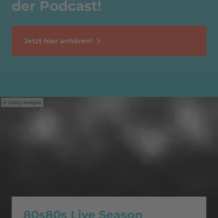
der Podcast!
Jetzt hier anhören!
Getty Images
80s80s Live Season