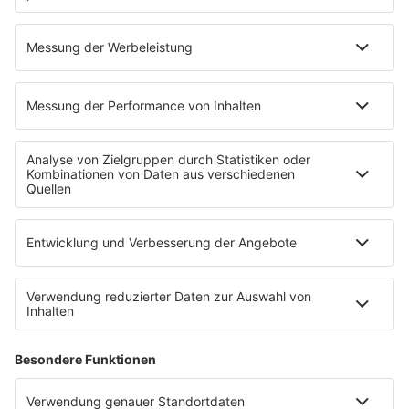
23.05.2026
65 Jahre Martin Gore:
Unruhestand
Vom Kuhstall in Schleswig-Holstein über West-
Berlin bis zu elektronischen Soloexperimenten:
Diese 65 Fakten zeigen überraschende Seiten
von Martin Gore von Depeche Mode.
mehr lesen
Mehr davon