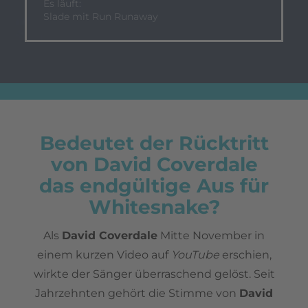
Es läuft:
Slade mit Run Runaway
Bedeutet der Rücktritt
von David Coverdale
das endgültige Aus für
Whitesnake?
Als
David Coverdale
Mitte November in
einem kurzen Video auf
YouTube
erschien,
wirkte der Sänger überraschend gelöst. Seit
Jahrzehnten gehört die Stimme von
David