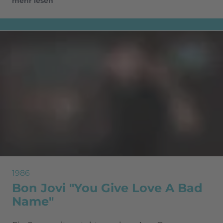
mehr lesen
1986
Bon Jovi "You Give Love A Bad
Name"