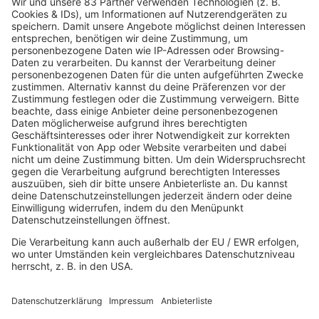
mehr lesen
IMAGO / Everett Collection
Listing
8 Fakten über Dirty Dancing