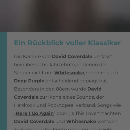
Ein Rückblick voller Klassiker
Die Karriere von
David Coverdale
umfasst
beinahe sechs Jahrzehnte, in denen der
Sänger nicht nur
Whitesnake
, sondern auch
Deep Purple
entscheidend geprägt hat.
Besonders in den 80ern wurde
David
Coverdale
zur Ikone eines Sounds, der
Hardrock und Pop-Appeal verband. Songs wie
„
Here I Go Again
“ oder
„
Is This Love
“
machten
David Coverdale
und
Whitesnake
weltweit
zu Stars, und bis heute gehören diese Hits