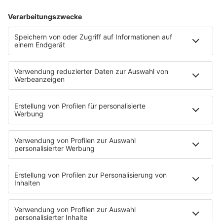
Kaum ein Film der 80er begeistert bis heute so
viele Fans. Hinter den berühmten Tanzszenen
stecken Geschichten, die selbst eingefleischte
Dirty-Dancing-Fans überraschen dürften.
mehr lesen
IMAGO / Future Image