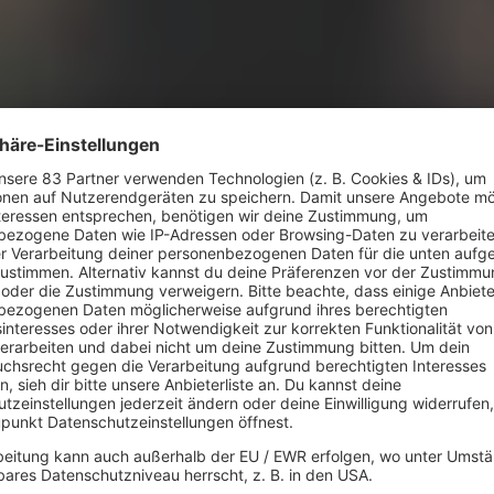
e „Slave to Love“ trotz Chaos und 
 Hit?
In den f
7" Mix)
gefeiert,
and Girls
Ballast. 
Solokarrie
Kindheits
steht 1973 mit
Roxy Music
in York auf der
Musikern