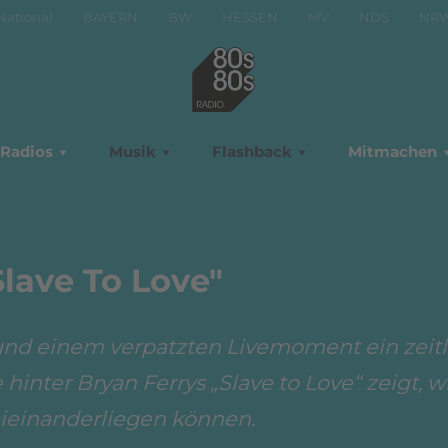
National
BAYERN
BW
HESSEN
MV
NDS
NR
Radios
Musik
Flashback
Mitmachen
Slave To Love"
 und einem verpatzten Livemoment ein zeitl
hinter Bryan Ferrys „Slave to Love“ zeigt, w
ieinanderliegen können.