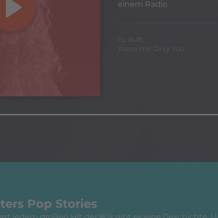
einem Radio.
Es läuft:
Yazoo mit Only You
ters Pop Stories
fast jedem großen Hit der 80s gibt es eine Geschichte.