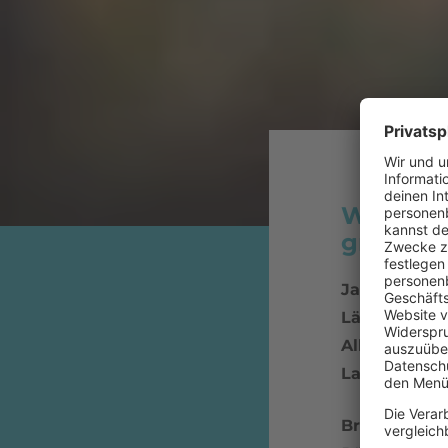
Wie wurd
größtem
Jahr:
1985
Länge:
3:59 (
Album:
Boys 
Label
: E.G.
Bryan Ferry