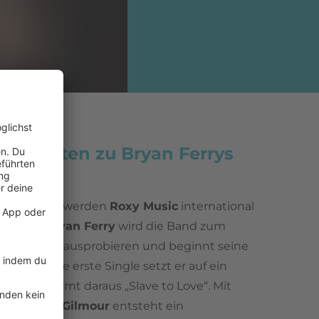
Konflikten zu Bryan Ferrys
rühen 80ern werden
Roxy Music
international
 doch für
Bryan Ferry
wird die Band zum
Er will Neues ausprobieren und beginnt seine
re. Für seine erste Single setzt er auf ein
lied und formt daraus „Slave to Love“. Mit
 wie
David Gilmour
entsteht ein