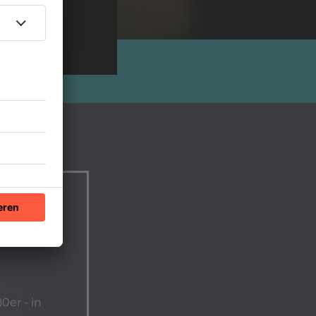
0er - in