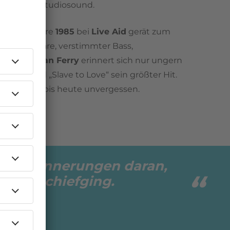
nistischer Studiosound.
 Livepremiere
1985
bei
Live Aid
gerät zum
rissene Snare, verstimmter Bass,
annen.
Bryan Ferry
erinnert sich nur ungern
otzdem wird „Slave to Love“ sein größter Hit.
zeitlos und bis heute unvergessen.
iche Erinnerungen daran,
alles schiefging.