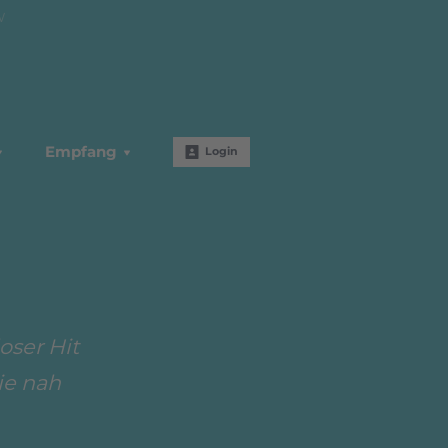
W
Empfang
Login
oser Hit
ie nah