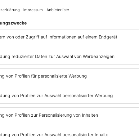
nd ist erfolgreich, aber tief gespalten: Auf
perfektio
ite
Brian Eno
, experimentell und
 auf der anderen
Bryan Ferry
, der
Doch die
 Frontmann. Beim Auftritt kochen die
Chaos: ge
über,
Brian Eno
verlässt die Bühne und
Technikp
ie Band. Von nun an führt
Bryan Ferry
daran. Tr
Elegant, 
Ich habe schreckl
wie an diesem Tag 
Bryan Ferry über Live Aid