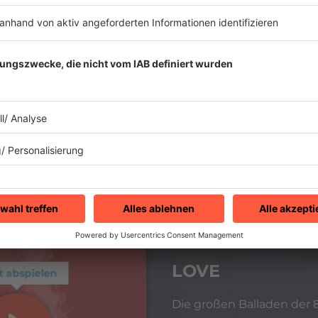
LOVE
t abspielen
Die großen Balladen der 8