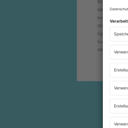
Bühne. Die Ba
der einen Se
exzentrisch,
stilbewusste
Spannungen 
kurz darauf d
allein.