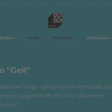
National
BAYERN
BW
HESSEN
MV
NDS
NR
Radios
Musik
Flashback
Mitmachen
 "Geil"
 alberner Song – und plötzlich steht halb D
isches Duo geschafft, mit "Geil" deutsche
reiben?