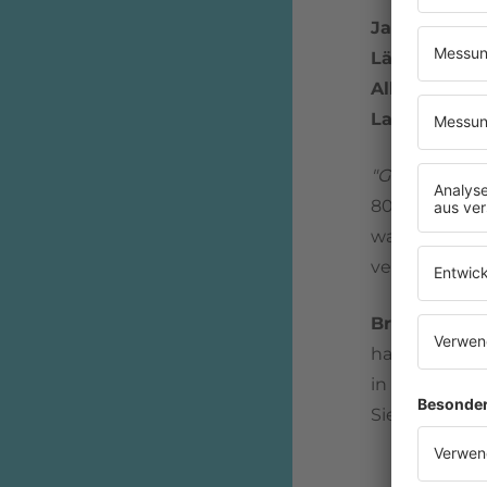
Jahr:
1986
Länge:
4:45
Album:
Geil
Label
: Ariola
"Geil"!
Klar, h
80er war es 
war irgendwi
verwenden.
Bruce Hamm
hatten 1985 i
in Deutschla
Sie wollten b