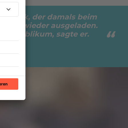
tschalk, der damals beim
at uns wieder ausgeladen.
sein Publikum, sagte er.