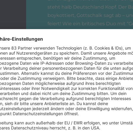
steht halb Deutschland Kopf. Der 
boykottiert, Gottschalk sagt ab – u
feiert! Wie ein britisches Duo mit “
Popgeschichte schrieb hört ihr in di