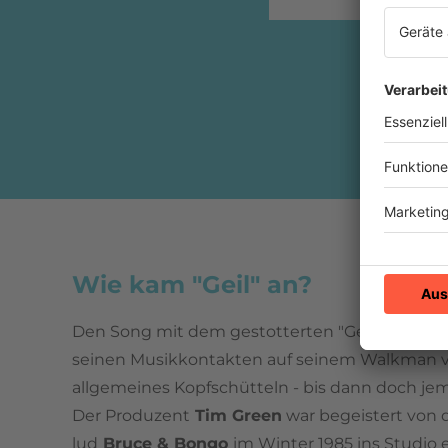
Wie kam "Geil" an?
Den Song mit dem gestotterten "Geil" spielte
seinen Musikkontakten auf seinem Walkman vo
allgemeines Kopfschütteln - bis dann doch je
Der Produzent
Tim Green
war begeistert von
lud
Bruce & Bongo
im Winter 1985 ins Studio e