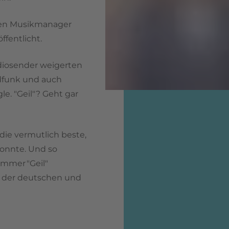
einen Musikmanager
ffentlicht.
diosender weigerten
ndfunk und auch
le. "Geil"? Geht gar
ie vermutlich beste,
konnte. Und so
mmer "Geil"
 1 der deutschen und