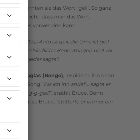
nes Tages lernten sie das Wort "geil". So ganz
n sie aber nicht, dass man das Wort
 für fast alles verwenden kann.
nnert sich:
"Das Auto ist geil, die Oma ist geil -
 viele unterschiedliche Bedeutungen und wir
ur, dass es jeder sagte".
onat mit
Douglas (Bongo)
, inspirierte ihn dann
ich zu dem Song.
“Als ich ihn anrief … sagte er
, sondern g-g-g-geil!”
, erzählt Bruce. Denn
esoffen war, so Bruce,
"stotterte er immer ein
.