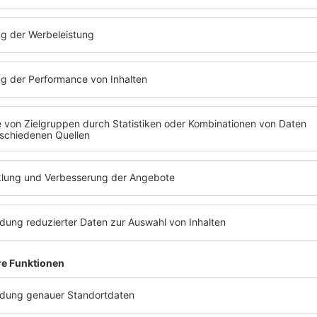
lernen. Ei
verstande
irgendwie
Bruce
eri
eute ist es ein harmloses Wort - aber in den
es gab so
plötzlich das neue Modewort. Es
wussten n
e cool und auch ein bisschen mutig, es zu
Ein Telef
letztendl
ond Earlam
und
Douglas Wilgrove
nicht geil
hren Militärdienst bei der britischen Armee
wenn er b
nd beendet und lebten nun in Westberlin.
bisschen"
leiben und fingen deshalb an, deutsch zu