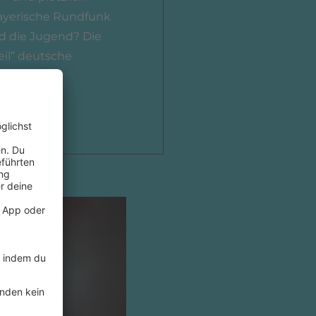
Bayerische Rundfunk
nd die Jugend? Die
Geil” deutsche
eser Folge.