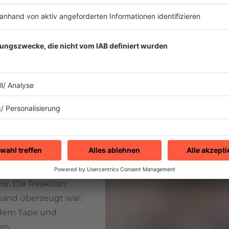
Selbst Thomas Got
Radio arbeitete, h
Das sei nichts für 
Bongo
IMAGO / Horst Galuschka
Bruce
praktisch allen
r. Die Reaktion:
mand überzeugt war:
 dem Tape und
in.