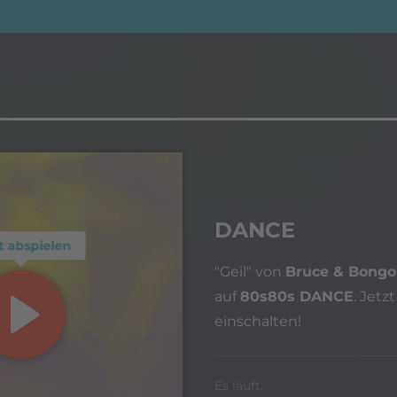
DANCE
t abspielen
"Geil" von
Bruce & Bongo
auf
80s80s DANCE
. Jetzt
einschalten!
Es läuft: