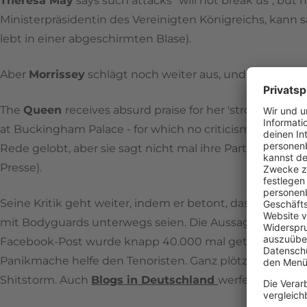
Theresa May
says such attacks "will not break us", but he
Ministerpräsidentin des Vereinigten Königreichs, kann s
lebt in einer abgeschirmten Blase).
Aber
Morrissey
schlägt noch weiter aus, und kritisiert d
The
Queen
receives absurd praise for her 'strong words
at Buckingham Palace - for which no criticism is allowed 
Rede gelobt, aber sie sagt nicht mal ihre Partys ab. Dafü
Presse).
Seine Kritik geht weiter, indem er betont, dass die Poli
mit Bodyguards unterwegs seien. Die Aussagen von
Mo
Facebook-Post wurde knapp 40.000 mal geteilt. Gleichze
Panikmache helfe den Tenoristen. Ganz plötzlich befind
Shitstorm. Auch
Blogs in Deutschland
werfen Ihm jetz