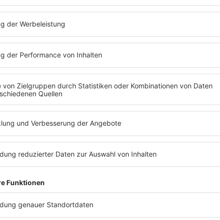
Michael Jackson mit Bad
ssey: schwer genervt von der P