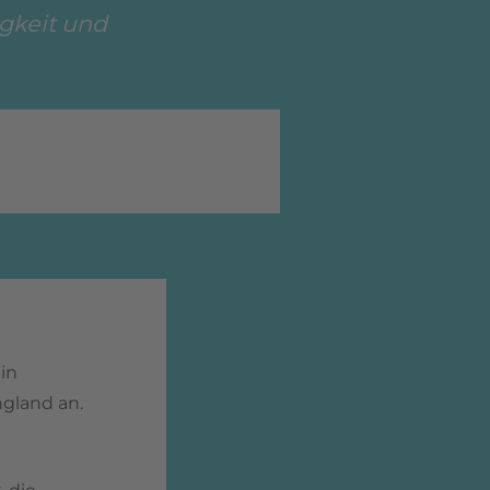
igkeit und
in
ngland an.