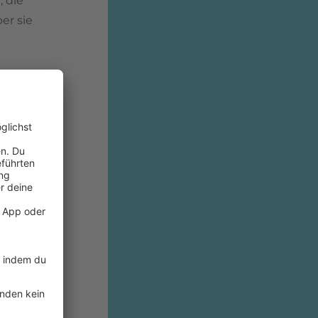
y
, die
er sie
den party
mpferische
ch von der
ölkerung
ert. Sein
ne
h einem