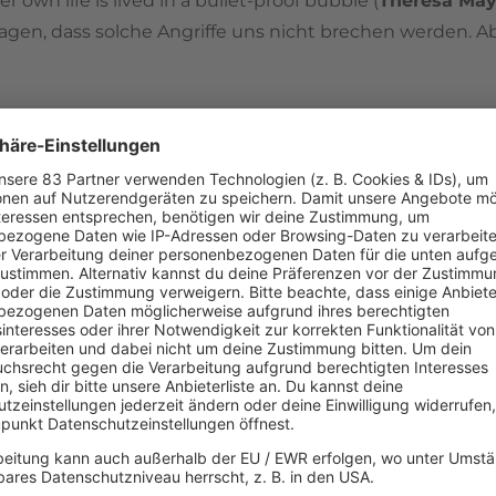
r own life is lived in a bullet-proof bubble (
Theresa Ma
agen, dass solche Angriffe uns nicht brechen werden. Ab
ie Königin:
' against the attack, yet she does not cancel today's gar
in the Britain of free press (Die Königin wird für ihre kä
r darf sie aber nicht kritisiert werden, weder von uns no
tiker keine Angst zeigten, sie aber im Gegensatz zur Bev
rrissey
werden zwischenzeitlich in England breit diskuti
itig wird er vom Establishment scharf angegriffen, sei
et sich
Morrissey
mitten in einem Sturm, teilweise auc
t Islamophobie und Rechtspopulismus vor.