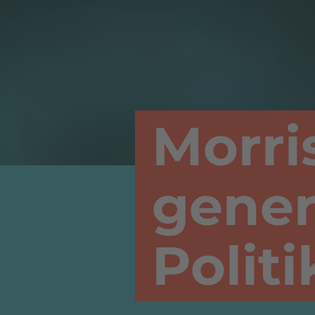
Morri
gener
Politi