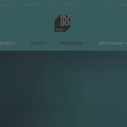
National
BAYERN
BW
HESSEN
MV
NDS
NR
Radios
Musik
Flashback
Mitmachen