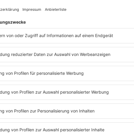
t abspielen
80s80s DIGITAL
Es läuft: