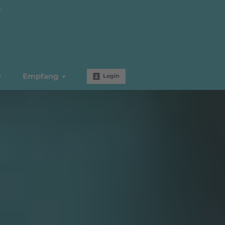
W
Empfang
Login